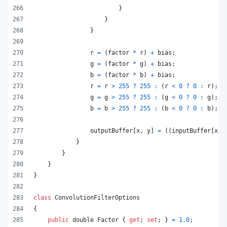
}
}
}
r
=
(
factor
*
r
)
+
bias
;
g
=
(
factor
*
g
)
+
bias
;
b
=
(
factor
*
b
)
+
bias
;
r
=
r
>
255
?
255
:
(
r
<
0
?
0
:
r
)
;
g
=
g
>
255
?
255
:
(
g
<
0
?
0
:
g
)
;
b
=
b
>
255
?
255
:
(
b
<
0
?
0
:
b
)
;
outputBuffer
[
x
,
y
]
=
(
(
inputBuffer
[
x
,
}
}
}
}
class
ConvolutionFilterOptions
{
public
double
Factor
{
get
;
set
;
}
=
1.0
;