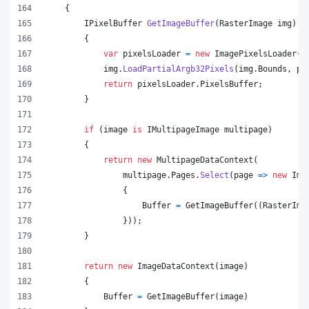
{
IPixelBuffer
GetImageBuffer
(
RasterImage
img
)
{
var
pixelsLoader
=
new
ImagePixelsLoader
(
i
img
.
LoadPartialArgb32Pixels
(
img
.
Bounds
,
pi
return
pixelsLoader
.
PixelsBuffer
;
}
if
(
image
is
IMultipageImage
multipage
)
{
return
new
MultipageDataContext
(
multipage
.
Pages
.
Select
(
page 
=>
new
Ima
{
Buffer
=
GetImageBuffer
(
(
RasterIma
}
)
)
;
}
return
new
ImageDataContext
(
image
)
{
Buffer
=
GetImageBuffer
(
image
)