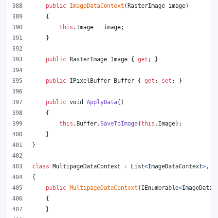
public
ImageDataContext
(
RasterImage
image
)
{
this
.
Image
=
image
;
}
public
RasterImage
Image
{
get
;
}
public
IPixelBuffer
Buffer
{
get
;
set
;
}
public
void
ApplyData
(
)
{
this
.
Buffer
.
SaveToImage
(
this
.
Image
)
;
}
}
class
MultipageDataContext
:
List
<
ImageDataContext
>
,
I
{
public
MultipageDataContext
(
IEnumerable
<
ImageDataC
{
}