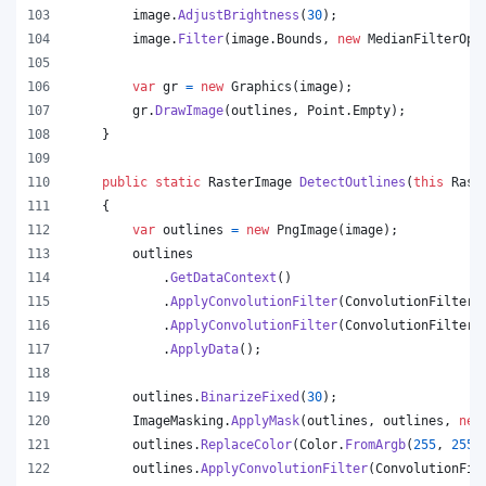
image
.
AdjustBrightness
(
30
)
;
image
.
Filter
(
image
.
Bounds
,
new
MedianFilterOpt
var
gr
=
new
Graphics
(
image
)
;
gr
.
DrawImage
(
outlines
,
Point
.
Empty
)
;
}
public
static
RasterImage
DetectOutlines
(
this
Rast
{
var
outlines
=
new
PngImage
(
image
)
;
outlines
.
GetDataContext
(
)
.
ApplyConvolutionFilter
(
ConvolutionFilterO
.
ApplyConvolutionFilter
(
ConvolutionFilterO
.
ApplyData
(
)
;
outlines
.
BinarizeFixed
(
30
)
;
ImageMasking
.
ApplyMask
(
outlines
,
outlines
,
new
outlines
.
ReplaceColor
(
Color
.
FromArgb
(
255
,
255
,
outlines
.
ApplyConvolutionFilter
(
ConvolutionFil