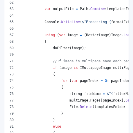
var
outputFile
=
Path
.
Combine
(
templatesFol
Console
.
WriteLine
(
$
"Processing 
{
formatExt
}
using
(
var
image
=
(
RasterImage
)
Image
.
Load
{
doFilter
(
image
)
;
//If image is multipage save each page
if
(
image
is
IMultipageImage
multiPage
{
for
(
var
pageIndex
=
0
;
pageIndex
{
string
fileName
=
$
"
{
filterNam
multiPage
.
Pages
[
pageIndex
]
.
Sav
File
.
Delete
(
templatesFolder
+
}
}
else
{