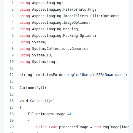
using
Aspose
.
Imaging
;
using
Aspose
.
Imaging
.
FileFormats
.
Png
;
using
Aspose
.
Imaging
.
ImageFilters
.
FilterOptions
;
using
Aspose
.
Imaging
.
ImageOptions
;
using
Aspose
.
Imaging
.
Masking
;
using
Aspose
.
Imaging
.
Masking
.
Options
;
using
System
;
using
System
.
Collections
.
Generic
;
using
System
.
IO
;
using
System
.
Linq
;
string
templatesFolder
=
@"c:\Users\USER\Downloads"
;
Cartoonify
(
)
;
void
Cartoonify
(
)
{
FilterImages
(
image 
=>
{
using
(
var
processedImage
=
new
PngImage
(
image