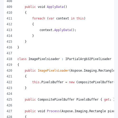
public
void
ApplyData
(
)
{
foreach
(
var
context
in
this
)
{
context
.
ApplyData
(
)
;
}
}
}
class
ImagePixelsLoader
:
IPartialArgb32PixelLoader
{
public
ImagePixelsLoader
(
Aspose
.
Imaging
.
Rectangle
{
this
.
PixelsBuffer
=
new
CompositePixelBuffer
(
r
}
public
CompositePixelBuffer
PixelsBuffer
{
get
;
}
public
void
Process
(
Aspose
.
Imaging
.
Rectangle
pixel
{