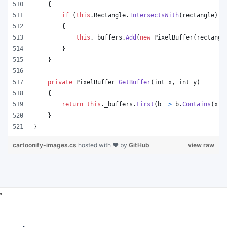
{
if
(
this
.
Rectangle
.
IntersectsWith
(
rectangle
)
)
{
this
.
_buffers
.
Add
(
new
PixelBuffer
(
rectangl
}
}
private
PixelBuffer
GetBuffer
(
int
x
,
int
y
)
{
return
this
.
_buffers
.
First
(
b 
=>
b
.
Contains
(
x
,
}
}
cartoonify-images.cs
hosted with ❤ by
GitHub
view raw