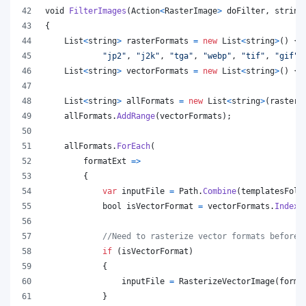
void
FilterImages
(
Action
<
RasterImage
>
doFilter
,
string
{
List
<
string
>
rasterFormats
=
new
List
<
string
>
(
)
{
"jp2"
,
"j2k"
,
"tga"
,
"webp"
,
"tif"
,
"gif"
,
List
<
string
>
vectorFormats
=
new
List
<
string
>
(
)
{
List
<
string
>
allFormats
=
new
List
<
string
>
(
rasterF
allFormats
.
AddRange
(
vectorFormats
)
;
allFormats
.
ForEach
(
        formatExt 
=>
{
var
inputFile
=
Path
.
Combine
(
templatesFold
bool
isVectorFormat
=
vectorFormats
.
IndexO
//Need to rasterize vector formats before 
if
(
isVectorFormat
)
{
inputFile
=
RasterizeVectorImage
(
forma
}