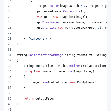
{
image
.
Resize
(
image
.
Width
*
2
,
image
.
Height
processedImage
.
Cartoonify
(
)
;
var
gr
=
new
Graphics
(
image
)
;
gr
.
DrawImage
(
processedImage
,
processedImag
gr
.
DrawLine
(
new
Pen
(
Color
.
DarkRed
,
3
)
,
pro
}
}
,
"cartoonify"
)
;
}
string
RasterizeVectorImage
(
string
formatExt
,
string
i
{
string
outputFile
=
Path
.
Combine
(
templatesFolder
,
using
(
var
image
=
Image
.
Load
(
inputFile
)
)
{
image
.
Save
(
outputFile
,
new
PngOptions
(
)
)
;
}
return
outputFile
;
}