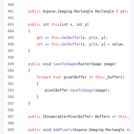
public
Aspose
.
Imaging
.
Rectangle
Rectangle
{
get
;
}
public
int
this
[
int
x
,
int
y
]
{
get
=>
this
.
GetBuffer
(
x
,
y
)
[
x
,
y
]
;
set
=>
this
.
GetBuffer
(
x
,
y
)
[
x
,
y
]
=
value
;
}
public
void
SaveToImage
(
RasterImage
image
)
{
foreach
(
var
pixelBuffer
in
this
.
_buffers
)
{
pixelBuffer
.
SaveToImage
(
image
)
;
}
}
public
IEnumerable
<
PixelBuffer
>
Buffers
=>
this
.
_b
public
void
AddPixels
(
Aspose
.
Imaging
.
Rectangle
rec