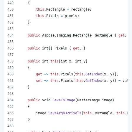
{
this
.
Rectangle
=
rectangle
;
this
.
Pixels
=
pixels
;
}
public
Aspose
.
Imaging
.
Rectangle
Rectangle
{
get
;
}
public
int
[
]
Pixels
{
get
;
}
public
int
this
[
int
x
,
int
y
]
{
get
=>
this
.
Pixels
[
this
.
GetIndex
(
x
,
y
)
]
;
set
=>
this
.
Pixels
[
this
.
GetIndex
(
x
,
y
)
]
=
valu
}
public
void
SaveToImage
(
RasterImage
image
)
{
image
.
SaveArgb32Pixels
(
this
.
Rectangle
,
this
.
Pi
}