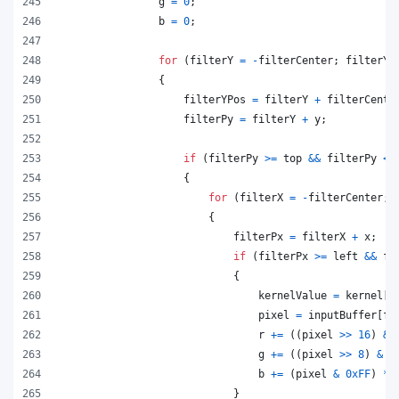
g
=
0
;
b
=
0
;
for
(
filterY
=
-
filterCenter
;
filterY
{
filterYPos
=
filterY
+
filterCente
filterPy
=
filterY
+
y
;
if
(
filterPy
>=
top
&&
filterPy
<
{
for
(
filterX
=
-
filterCenter
;
{
filterPx
=
filterX
+
x
;
if
(
filterPx
>=
left
&&
fi
{
kernelValue
=
kernel
[
f
pixel
=
inputBuffer
[
fi
r
+=
(
(
pixel
>>
16
)
&
g
+=
(
(
pixel
>>
8
)
&
0
b
+=
(
pixel
&
0xFF
)
*
}