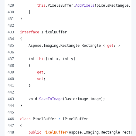
this
.
PixelsBuffer
.
AddPixels
(
pixelsRectangle
,
p
}
}
interface
IPixelBuffer
{
Aspose
.
Imaging
.
Rectangle
Rectangle
{
get
;
}
int
this
[
int
x
,
int
y
]
{
get
;
set
;
}
void
SaveToImage
(
RasterImage
image
)
;
}
class
PixelBuffer
:
IPixelBuffer
{
public
PixelBuffer
(
Aspose
.
Imaging
.
Rectangle
rectan