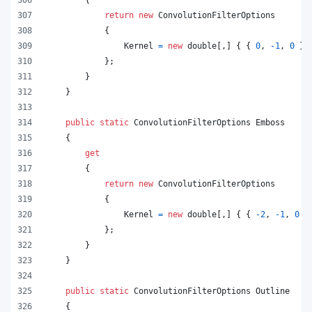
return
new
ConvolutionFilterOptions
{
Kernel
=
new
double
[
,
]
{
{
0
,
-
1
,
0
}
,
}
;
}
}
public
static
ConvolutionFilterOptions
Emboss
{
get
{
return
new
ConvolutionFilterOptions
{
Kernel
=
new
double
[
,
]
{
{
-
2
,
-
1
,
0
}
}
;
}
}
public
static
ConvolutionFilterOptions
Outline
{