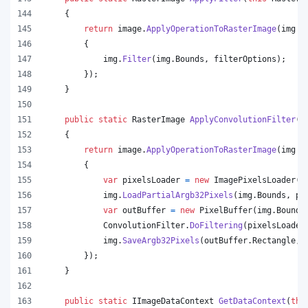
{
return
image
.
ApplyOperationToRasterImage
(
img 
=
{
img
.
Filter
(
img
.
Bounds
,
filterOptions
)
;
}
)
;
}
public
static
RasterImage
ApplyConvolutionFilter
(
t
{
return
image
.
ApplyOperationToRasterImage
(
img 
=
{
var
pixelsLoader
=
new
ImagePixelsLoader
(
i
img
.
LoadPartialArgb32Pixels
(
img
.
Bounds
,
pi
var
outBuffer
=
new
PixelBuffer
(
img
.
Bounds
ConvolutionFilter
.
DoFiltering
(
pixelsLoader
img
.
SaveArgb32Pixels
(
outBuffer
.
Rectangle
,
}
)
;
}
public
static
IImageDataContext
GetDataContext
(
thi