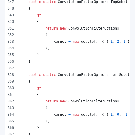
public
static
ConvolutionFilterOptions
TopSobel
{
get
{
return
new
ConvolutionFilterOptions
{
Kernel
=
new
double
[
,
]
{
{
1
,
2
,
1
}
,
}
;
}
}
public
static
ConvolutionFilterOptions
LeftSobel
{
get
{
return
new
ConvolutionFilterOptions
{
Kernel
=
new
double
[
,
]
{
{
1
,
0
,
-
1
}
,
}
;
}
}