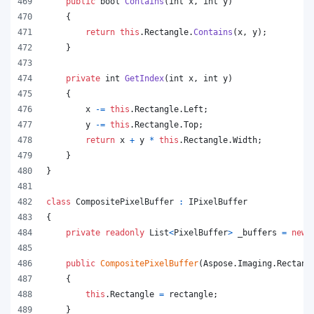
public
bool
Contains
(
int
x
,
int
y
)
{
return
this
.
Rectangle
.
Contains
(
x
,
y
)
;
}
private
int
GetIndex
(
int
x
,
int
y
)
{
x
-=
this
.
Rectangle
.
Left
;
y
-=
this
.
Rectangle
.
Top
;
return
x
+
y
*
this
.
Rectangle
.
Width
;
}
}
class
CompositePixelBuffer
:
IPixelBuffer
{
private
readonly
List
<
PixelBuffer
>
_buffers
=
new
public
CompositePixelBuffer
(
Aspose
.
Imaging
.
Rectang
{
this
.
Rectangle
=
rectangle
;
}