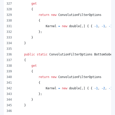
get
{
return
new
ConvolutionFilterOptions
{
Kernel
=
new
double
[
,
]
{
{
-
1
,
-
1
,
-
1
}
;
}
}
public
static
ConvolutionFilterOptions
BottomSobel
{
get
{
return
new
ConvolutionFilterOptions
{
Kernel
=
new
double
[
,
]
{
{
-
1
,
-
2
,
-
1
}
;
}
}