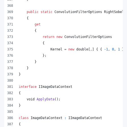
public
static
ConvolutionFilterOptions
RightSobel
{
get
{
return
new
ConvolutionFilterOptions
{
Kernel
=
new
double
[
,
]
{
{
-
1
,
0
,
1
}
,
}
;
}
}
}
interface
IImageDataContext
{
void
ApplyData
(
)
;
}
class
ImageDataContext
:
IImageDataContext
{