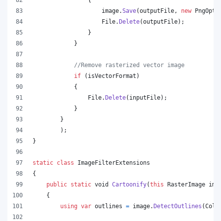
image
.
Save
(
outputFile
,
new
PngOpti
File
.
Delete
(
outputFile
)
;
}
}
//Remove rasterized vector image
if
(
isVectorFormat
)
{
File
.
Delete
(
inputFile
)
;
}
}
)
;
}
static
class
ImageFilterExtensions
{
public
static
void
Cartoonify
(
this
RasterImage
ima
{
using
var
outlines
=
image
.
DetectOutlines
(
Colo