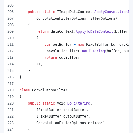
public
static
IImageDataContext
ApplyConvolutionFi
ConvolutionFilterOptions
filterOptions
)
{
return
dataContext
.
ApplyToDataContext
(
buffer 
=
{
var
outBuffer
=
new
PixelBuffer
(
buffer
.
Rec
ConvolutionFilter
.
DoFiltering
(
buffer
,
outB
return
outBuffer
;
}
)
;
}
}
class
ConvolutionFilter
{
public
static
void
DoFiltering
(
IPixelBuffer
inputBuffer
,
IPixelBuffer
outputBuffer
,
ConvolutionFilterOptions
options
)
{