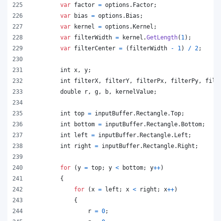
var
factor
=
options
.
Factor
;
var
bias
=
options
.
Bias
;
var
kernel
=
options
.
Kernel
;
var
filterWidth
=
kernel
.
GetLength
(
1
)
;
var
filterCenter
=
(
filterWidth
-
1
)
/
2
;
int
x
,
y
;
int
filterX
,
filterY
,
filterPx
,
filterPy
,
filt
double
r
,
g
,
b
,
kernelValue
;
int
top
=
inputBuffer
.
Rectangle
.
Top
;
int
bottom
=
inputBuffer
.
Rectangle
.
Bottom
;
int
left
=
inputBuffer
.
Rectangle
.
Left
;
int
right
=
inputBuffer
.
Rectangle
.
Right
;
for
(
y
=
top
;
y
<
bottom
;
y
++
)
{
for
(
x
=
left
;
x
<
right
;
x
++
)
{
r
=
0
;