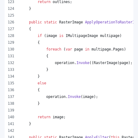
return
outlines
;
}
public
static
RasterImage
ApplyOperationToRasterIm
{
if
(
image
is
IMultipageImage
multipage
)
{
foreach
(
var
page
in
multipage
.
Pages
)
{
operation
.
Invoke
(
(
RasterImage
)
page
)
;
}
}
else
{
operation
.
Invoke
(
image
)
;
}
return
image
;
}
public
static
RasterImage
ApplyFilter
(
this
RasterI