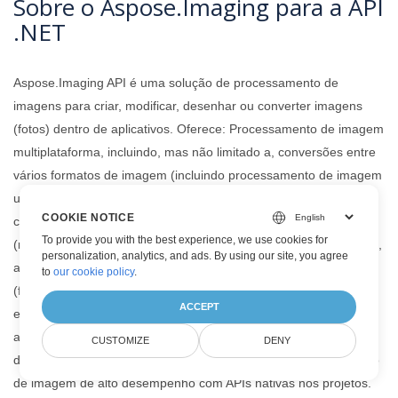
Sobre o Aspose.Imaging para a API
.NET
Aspose.Imaging API é uma solução de processamento de
imagens para criar, modificar, desenhar ou converter imagens
(fotos) dentro de aplicativos. Oferece: Processamento de imagem
multiplataforma, incluindo, mas não limitado a, conversões entre
vários formatos de imagem (incluindo processamento de imagem
uniforme de várias páginas ou vários quadros), modificações
COOKIE NOTICE
como desenho, trabalho com primitivos gráficos, transformações
To provide you with the best experience, we use cookies for
(redimensionar, cortar, virar e girar , binarização, escala de cinza,
personalization, analytics, and ads. By using our site, you agree
ajuste), recursos avançados de manipulação de imagem
to
our cookie policy
.
(filtragem, pontilhamento, mascaramento, alinhamento) e
ACCEPT
estratégias de otimização de memória. É uma biblioteca
autônoma e não depende de nenhum software para operações
CUSTOMIZE
DENY
de imagem. Pode-se adicionar facilmente recursos de conversão
de imagem de alto desempenho com APIs nativas nos projetos.