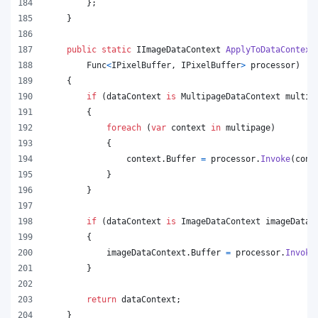
}
;
}
public
static
IImageDataContext
ApplyToDataContext
Func
<
IPixelBuffer
,
IPixelBuffer
>
processor
)
{
if
(
dataContext
is
MultipageDataContext
multip
{
foreach
(
var
context
in
multipage
)
{
context
.
Buffer
=
processor
.
Invoke
(
cont
}
}
if
(
dataContext
is
ImageDataContext
imageDataC
{
imageDataContext
.
Buffer
=
processor
.
Invoke
}
return
dataContext
;
}