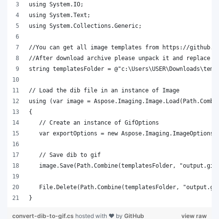
}
convert-dib-to-gif.cs
hosted with ❤ by
GitHub
view raw