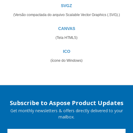
SVGZ
(Versão compactada do arquivo Scalable Vector Graphics (.SVG).)
CANVAS
(Tela HTML5)
ICO
(ícone do Windows)
Subscribe to Aspose Product Updates
Get monthly newsletters & offers directly delivered to your
mailbox.