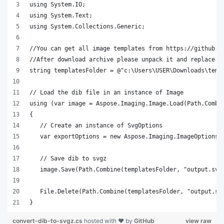
}
convert-dib-to-svgz.cs
hosted with ❤ by
GitHub
view raw