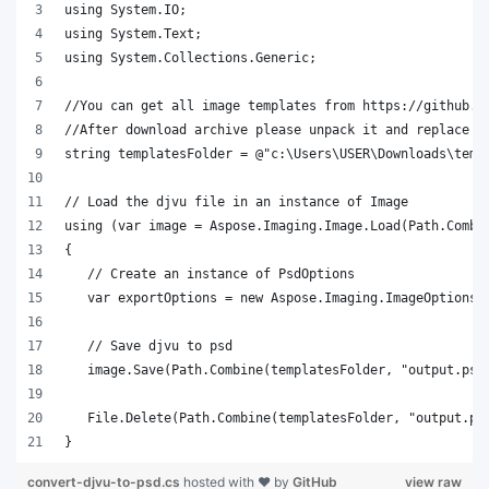
}
convert-djvu-to-psd.cs
hosted with ❤ by
GitHub
view raw