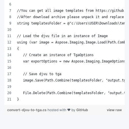
}
convert-djvu-to-tga.cs
hosted with ❤ by
GitHub
view raw