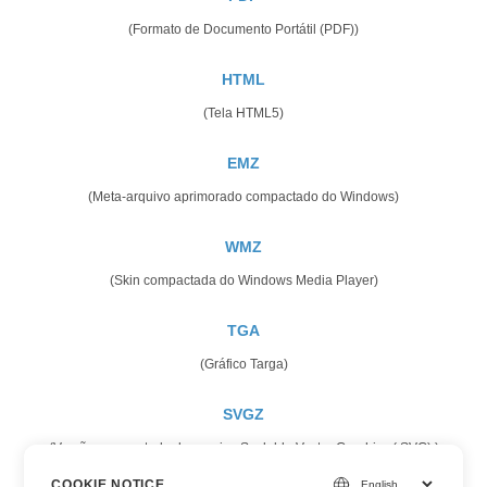
(Formato de Documento Portátil (PDF))
HTML
(Tela HTML5)
EMZ
(Meta-arquivo aprimorado compactado do Windows)
WMZ
(Skin compactada do Windows Media Player)
TGA
(Gráfico Targa)
SVGZ
(Versão compactada do arquivo Scalable Vector Graphics (.SVG).)
COOKIE NOTICE