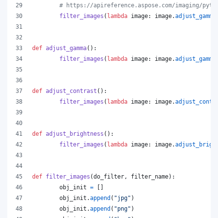
# https://apireference.aspose.com/imaging/pyth
filter_images
(
lambda
image
: 
image
.
adjust_gamma
def
adjust_gamma
():
filter_images
(
lambda
image
: 
image
.
adjust_gamma
def
adjust_contrast
():
filter_images
(
lambda
image
: 
image
.
adjust_contr
def
adjust_brightness
():
filter_images
(
lambda
image
: 
image
.
adjust_brigh
def
filter_images
(
do_filter
, 
filter_name
):
obj_init
=
 []
obj_init
.
append
(
"jpg"
)
obj_init
.
append
(
"png"
)