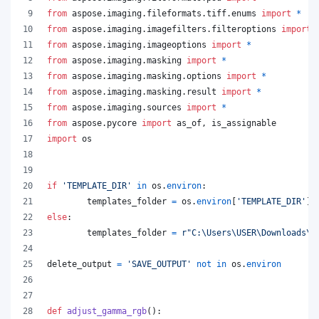
from
aspose
.
imaging
.
fileformats
.
tiff
.
enums
import
*
from
aspose
.
imaging
.
imagefilters
.
filteroptions
import
from
aspose
.
imaging
.
imageoptions
import
*
from
aspose
.
imaging
.
masking
import
*
from
aspose
.
imaging
.
masking
.
options
import
*
from
aspose
.
imaging
.
masking
.
result
import
*
from
aspose
.
imaging
.
sources
import
*
from
aspose
.
pycore
import
as_of
, 
is_assignable
import
os
if
'TEMPLATE_DIR'
in
os
.
environ
:
templates_folder
=
os
.
environ
[
'TEMPLATE_DIR'
]
else
:
templates_folder
=
r"C:\Users\USER\Downloads\t
delete_output
=
'SAVE_OUTPUT'
not
in
os
.
environ
def
adjust_gamma_rgb
():