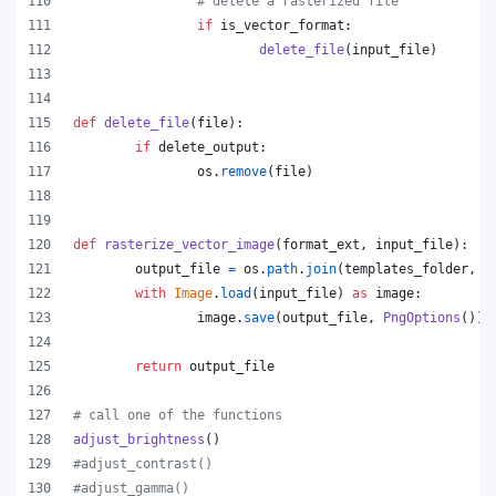
# delete a rasterized file
if
is_vector_format
:
delete_file
(
input_file
)
def
delete_file
(
file
):
if
delete_output
:
os
.
remove
(
file
)
def
rasterize_vector_image
(
format_ext
, 
input_file
):
output_file
=
os
.
path
.
join
(
templates_folder
, 
f
with
Image
.
load
(
input_file
) 
as
image
:
image
.
save
(
output_file
, 
PngOptions
())
return
output_file
# call one of the functions
adjust_brightness
()
#adjust_contrast()
#adjust_gamma()