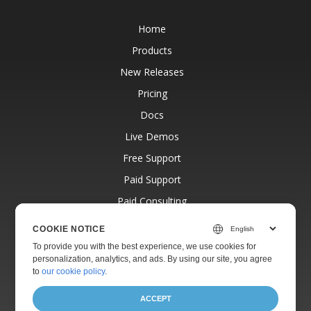
Home
Products
New Releases
Pricing
Docs
Live Demos
Free Support
Paid Support
Paid Consulting
Blog
COOKIE NOTICE
Websites
To provide you with the best experience, we use cookies for
personalization, analytics, and ads. By using our site, you agree
About
to
our cookie policy
.
ACCEPT