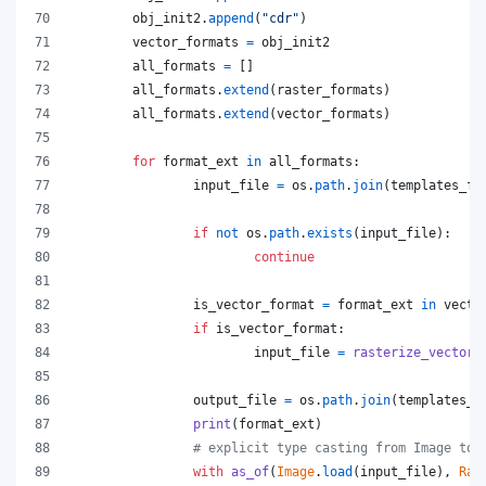
obj_init2
.
append
(
"cdr"
)
vector_formats
=
obj_init2
all_formats
=
 []
all_formats
.
extend
(
raster_formats
)
all_formats
.
extend
(
vector_formats
)
for
format_ext
in
all_formats
:
input_file
=
os
.
path
.
join
(
templates_fo
if
not
os
.
path
.
exists
(
input_file
):
continue
is_vector_format
=
format_ext
in
vecto
if
is_vector_format
:
input_file
=
rasterize_vector_
output_file
=
os
.
path
.
join
(
templates_f
print
(
format_ext
)
# explicit type casting from Image to 
with
as_of
(
Image
.
load
(
input_file
), 
Ras