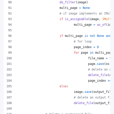
do_filter
(
image
)
multi_page
=
None
# if image implements an IMult
if
is_assignable
(
image
, 
IMulti
multi_page
=
as_of
(
ima
if
multi_page
is
not
None
and
# for loop
page_index
=
0
for
page
in
multi_page
file_name
=
f"
page
.
save
(
os
.
p
# delete an ou
delete_file
(
os
page_index
+=
else
:
image
.
save
(
output_file
# delete an output fil
delete_file
(
output_fil