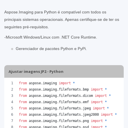
Aspose.Imaging para Python é compatível com todos os
principais sistemas operacionais. Apenas certifique-se de ter os
seguintes pré-requisitos.
-Microsoft Windows/Linux com .NET Core Runtime.
Gerenciador de pacotes Python e PyPi.
Ajustar imagens JP2 - Python
from
aspose
.
imaging
import
*
from
aspose
.
imaging
.
fileformats
.
bmp
import
*
from
aspose
.
imaging
.
fileformats
.
dicom
import
*
from
aspose
.
imaging
.
fileformats
.
emf
import
*
from
aspose
.
imaging
.
fileformats
.
jpeg
import
*
from
aspose
.
imaging
.
fileformats
.
jpeg2000
import
*
from
aspose
.
imaging
.
fileformats
.
png
import
*
from
aspose
.
imaging
.
fileformats
.
psd
import
*