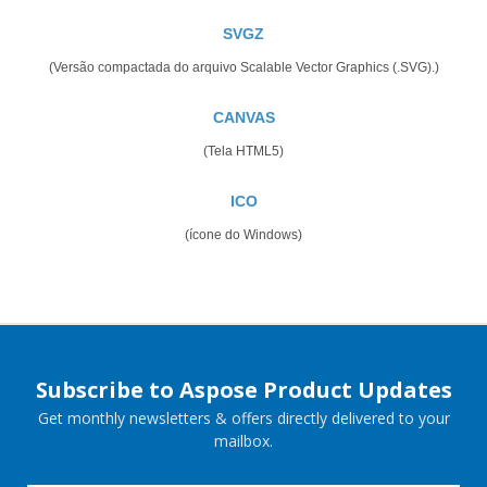
SVGZ
(Versão compactada do arquivo Scalable Vector Graphics (.SVG).)
CANVAS
(Tela HTML5)
ICO
(ícone do Windows)
Subscribe to Aspose Product Updates
Get monthly newsletters & offers directly delivered to your
mailbox.