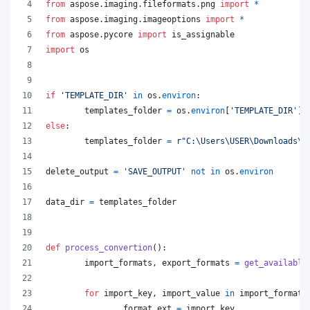
from
aspose
.
imaging
.
fileformats
.
png
import
*
from
aspose
.
imaging
.
imageoptions
import
*
from
aspose
.
pycore
import
is_assignable
import
os
if
'TEMPLATE_DIR'
in
os
.
environ
:
templates_folder
=
os
.
environ
[
'TEMPLATE_DIR'
]
else
:
templates_folder
=
r"C:\Users\USER\Downloads\t
delete_output
=
'SAVE_OUTPUT'
not
in
os
.
environ
data_dir
=
templates_folder
def
process_convertion
():
import_formats
, 
export_formats
=
get_available
for
import_key
, 
import_value
in
import_formats
format_ext
=
import_key