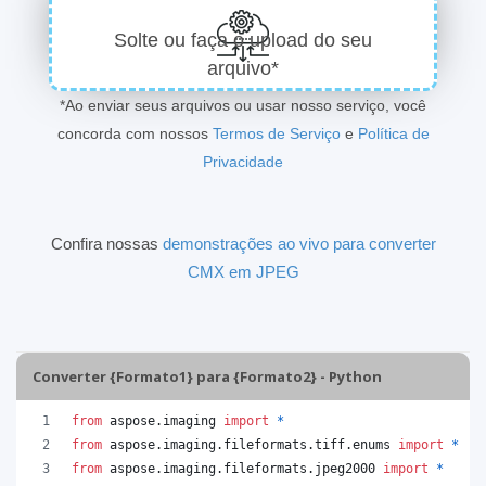
Solte ou faça o upload do seu
arquivo*
*Ao enviar seus arquivos ou usar nosso serviço, você
concorda com nossos
Termos de Serviço
e
Política de
Privacidade
Confira nossas
demonstrações ao vivo para converter
CMX em JPEG
Converter {Formato1} para {Formato2} - Python
from
aspose
.
imaging
import
*
from
aspose
.
imaging
.
fileformats
.
tiff
.
enums
import
*
from
aspose
.
imaging
.
fileformats
.
jpeg2000
import
*