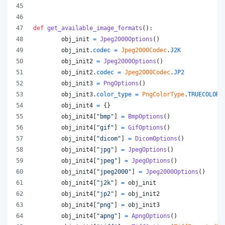
def
get_available_image_formats
():
obj_init
=
Jpeg2000Options
()
obj_init
.
codec
=
Jpeg2000Codec
.
J2K
obj_init2
=
Jpeg2000Options
()
obj_init2
.
codec
=
Jpeg2000Codec
.
JP2
obj_init3
=
PngOptions
()
obj_init3
.
color_type
=
PngColorType
.
TRUECOLOR_
obj_init4
=
 {}
obj_init4
[
"bmp"
] 
=
BmpOptions
()
obj_init4
[
"gif"
] 
=
GifOptions
()
obj_init4
[
"dicom"
] 
=
DicomOptions
()
obj_init4
[
"jpg"
] 
=
JpegOptions
()
obj_init4
[
"jpeg"
] 
=
JpegOptions
()
obj_init4
[
"jpeg2000"
] 
=
Jpeg2000Options
()
obj_init4
[
"j2k"
] 
=
obj_init
obj_init4
[
"jp2"
] 
=
obj_init2
obj_init4
[
"png"
] 
=
obj_init3
obj_init4
[
"apng"
] 
=
ApngOptions
()