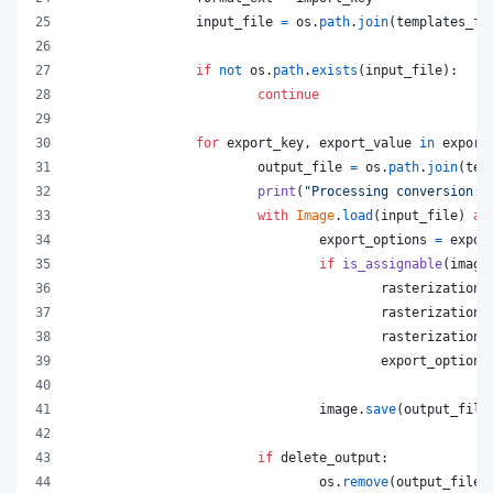
input_file
=
os
.
path
.
join
(
templates_fo
if
not
os
.
path
.
exists
(
input_file
):
continue
for
export_key
, 
export_value
in
export
output_file
=
os
.
path
.
join
(
tem
print
(
"Processing conversion:"
with
Image
.
load
(
input_file
) 
as
export_options
=
expor
if
is_assignable
(
image
rasterization_
rasterization_
rasterization_
export_options
image
.
save
(
output_file
if
delete_output
:
os
.
remove
(
output_file
)