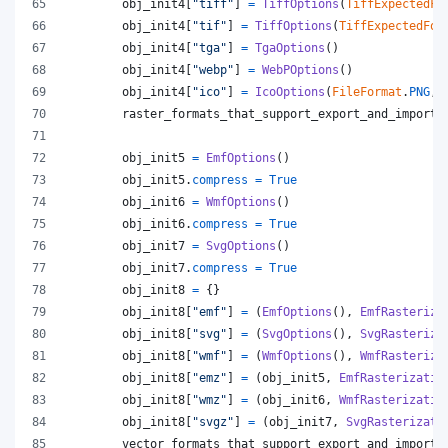
obj_init4
[
"tiff"
] 
=
TiffOptions
(
TiffExpectedFo
obj_init4
[
"tif"
] 
=
TiffOptions
(
TiffExpectedFor
obj_init4
[
"tga"
] 
=
TgaOptions
()
obj_init4
[
"webp"
] 
=
WebPOptions
()
obj_init4
[
"ico"
] 
=
IcoOptions
(
FileFormat
.
PNG
, 
raster_formats_that_support_export_and_import
obj_init5
=
EmfOptions
()
obj_init5
.
compress
=
True
obj_init6
=
WmfOptions
()
obj_init6
.
compress
=
True
obj_init7
=
SvgOptions
()
obj_init7
.
compress
=
True
obj_init8
=
 {}
obj_init8
[
"emf"
] 
=
 (
EmfOptions
(), 
EmfRasteriza
obj_init8
[
"svg"
] 
=
 (
SvgOptions
(), 
SvgRasteriza
obj_init8
[
"wmf"
] 
=
 (
WmfOptions
(), 
WmfRasteriza
obj_init8
[
"emz"
] 
=
 (
obj_init5
, 
EmfRasterizatio
obj_init8
[
"wmz"
] 
=
 (
obj_init6
, 
WmfRasterizatio
obj_init8
[
"svgz"
] 
=
 (
obj_init7
, 
SvgRasterizati
vector_formats_that_support_export_and_import