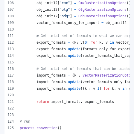
obj_init12
[
"cmx"
] 
=
CmxRasterizationOptions
()
obj_init12
[
"otg"
] 
=
OtgRasterizationOptions
()
obj_init12
[
"odg"
] 
=
OdgRasterizationOptions
()
vector_formats_only_for_import
=
obj_init12
# Get total set of formats to what we can expo
export_formats
=
 {
k
: 
v
[
0
] 
for
k
, 
v
in
vector_f
export_formats
.
update
(
formats_only_for_export
)
export_formats
.
update
(
raster_formats_that_supp
# Get total set of formats that can be loaded
import_formats
=
 {
k
 : 
VectorRasterizationOptio
import_formats
.
update
(
vector_formats_only_for_
import_formats
.
update
({
k
 : 
v
[
1
] 
for
k
, 
v
in
ve
return
import_formats
, 
export_formats
# run
process_convertion
()