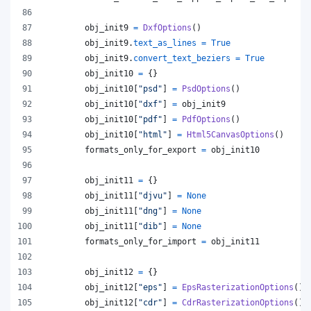
obj_init9
=
DxfOptions
()
obj_init9
.
text_as_lines
=
True
obj_init9
.
convert_text_beziers
=
True
obj_init10
=
 {}
obj_init10
[
"psd"
] 
=
PsdOptions
()
obj_init10
[
"dxf"
] 
=
obj_init9
obj_init10
[
"pdf"
] 
=
PdfOptions
()
obj_init10
[
"html"
] 
=
Html5CanvasOptions
()
formats_only_for_export
=
obj_init10
obj_init11
=
 {}
obj_init11
[
"djvu"
] 
=
None
obj_init11
[
"dng"
] 
=
None
obj_init11
[
"dib"
] 
=
None
formats_only_for_import
=
obj_init11
obj_init12
=
 {}
obj_init12
[
"eps"
] 
=
EpsRasterizationOptions
()
obj_init12
[
"cdr"
] 
=
CdrRasterizationOptions
()