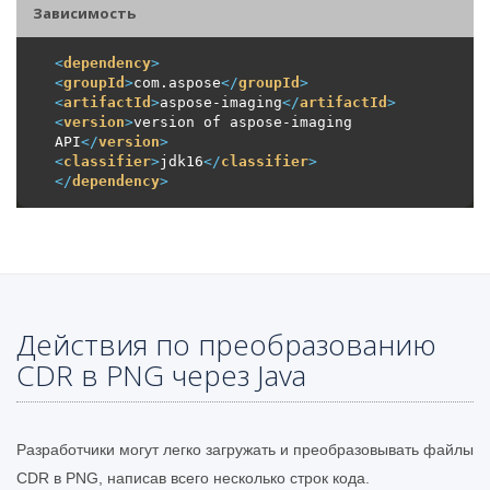
Зависимость
<
dependency
>
<
groupId
>
com.aspose
</
groupId
>
<
artifactId
>
aspose-imaging
</
artifactId
>
<
version
>
version of aspose-imaging 
API
</
version
>
<
classifier
>
jdk16
</
classifier
>
</
dependency
>
Действия по преобразованию
CDR в PNG через Java
Разработчики могут легко загружать и преобразовывать файлы
CDR в PNG, написав всего несколько строк кода.