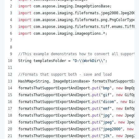
import
com
.
aspose
.
imaging
.
ImageOptionsBase
;
import
com
.
aspose
.
imaging
.
fileformats
.
jpeg2000
.
Jpeg2000
import
com
.
aspose
.
imaging
.
fileformats
.
png
.
PngColorType
;
import
com
.
aspose
.
imaging
.
fileformats
.
tiff
.
enums
.
TiffEx
import
com
.
aspose
.
imaging
.
imageoptions
.*;
//This example demonstrates how to convert all supporte
String
templatesFolder
 = 
"D:
\\
WorkDir
\\
"
;
//Formats that support both - save and load
HashMap
<
String
, 
ImageOptionsBase
> 
formatsThatSupportExp
formatsThatSupportExportAndImport
.
put
(
"bmp"
, 
new
BmpOpt
formatsThatSupportExportAndImport
.
put
(
"gif"
, 
new
GifOpt
formatsThatSupportExportAndImport
.
put
(
"dicom"
, 
new
Dico
formatsThatSupportExportAndImport
.
put
(
"emf"
, 
new
EmfOpt
formatsThatSupportExportAndImport
.
put
(
"jpg"
, 
new
JpegOp
formatsThatSupportExportAndImport
.
put
(
"jpeg"
, 
new
JpegO
formatsThatSupportExportAndImport
.
put
(
"jpeg2000"
, 
new
J
formatsThatSupportExportAndImport
.
put
(
"j2k"
, 
new
Jpeg20