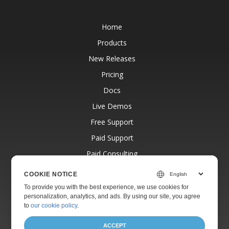
Home
Products
New Releases
Pricing
Docs
Live Demos
Free Support
Paid Support
Paid Consulting
Blog
COOKIE NOTICE
Websites
To provide you with the best experience, we use cookies for
personalization, analytics, and ads. By using our site, you agree
About
to
our cookie policy
.
ACCEPT