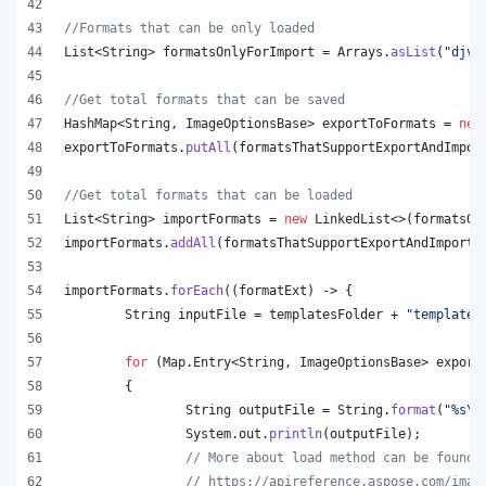
//Formats that can be only loaded
List
<
String
> 
formatsOnlyForImport
 = 
Arrays
.
asList
(
"djvu
//Get total formats that can be saved
HashMap
<
String
, 
ImageOptionsBase
> 
exportToFormats
 = 
new
exportToFormats
.
putAll
(
formatsThatSupportExportAndImpor
//Get total formats that can be loaded
List
<
String
> 
importFormats
 = 
new
LinkedList
<>(
formatsOn
importFormats
.
addAll
(
formatsThatSupportExportAndImport
.
importFormats
.
forEach
((
formatExt
) -> {
String
inputFile
 = 
templatesFolder
 + 
"template.
for
 (
Map
.
Entry
<
String
, 
ImageOptionsBase
> 
export
	{
String
outputFile
 = 
String
.
format
(
"%s
\\
System
.
out
.
println
(
outputFile
);
// More about load method can be found 
// https://apireference.aspose.com/imag