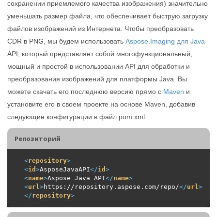
сохранении приемлемого качества изображения) значительно
уменьшать размер файла, что обеспечивает быструю загрузку
файлов изображений из Интернета. Чтобы преобразовать
CDR в PNG, мы будем использовать
Aspose.Imaging для Java
API, который представляет собой многофункциональный,
мощный и простой в использовании API для обработки и
преобразования изображений для платформы Java. Вы
можете скачать его последнюю версию прямо с
Maven
и
установите его в своем проекте на основе Maven, добавив
следующие конфигурации в файл pom.xml.
Репозиторий
<
repository
>
<
id
>
AsposeJavaAPI
</
id
>
<
name
>
Aspose Java API
</
name
>
<
url
>
https://repository.aspose.com/repo/
</
url
>
</
repository
>