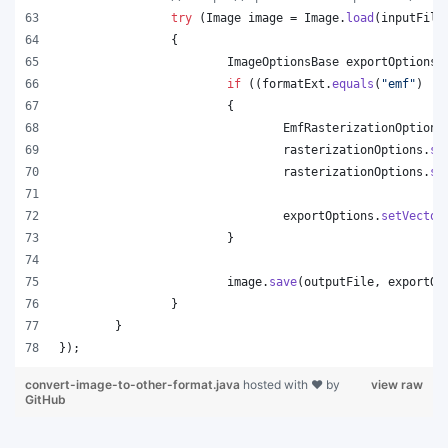
try
 (
Image
image
 = 
Image
.
load
(
inputFile
		{
ImageOptionsBase
exportOptions
 
if
 ((
formatExt
.
equals
(
"emf"
) ||
			{
EmfRasterizationOptions
rasterizationOptions
.
se
rasterizationOptions
.
se
exportOptions
.
setVector
			}
image
.
save
(
outputFile
, 
exportOp
		}
	}
});
convert-image-to-other-format.java
hosted with ❤ by
view raw
GitHub