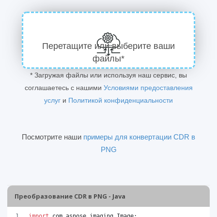
Перетащите или выберите ваши
файлы*
* Загружая файлы или используя наш сервис, вы
соглашаетесь с нашими
Условиями предоставления
услуг
и
Политикой конфиденциальности
Посмотрите наши
примеры для конвертации CDR в
PNG
Преобразование CDR в PNG - Java
import
com
.
aspose
.
imaging
.
Image
;