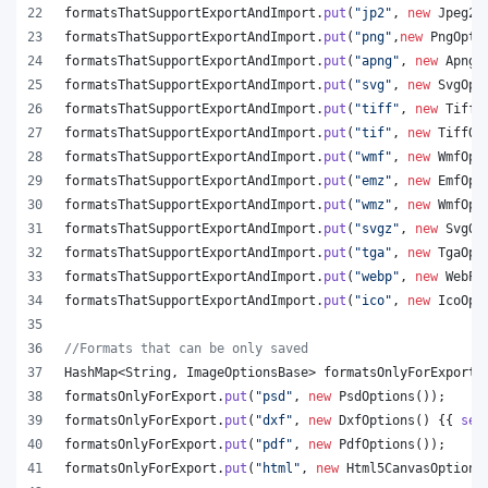
formatsThatSupportExportAndImport
.
put
(
"jp2"
, 
new
Jpeg20
formatsThatSupportExportAndImport
.
put
(
"png"
,
new
PngOpti
formatsThatSupportExportAndImport
.
put
(
"apng"
, 
new
ApngO
formatsThatSupportExportAndImport
.
put
(
"svg"
, 
new
SvgOpt
formatsThatSupportExportAndImport
.
put
(
"tiff"
, 
new
TiffO
formatsThatSupportExportAndImport
.
put
(
"tif"
, 
new
TiffOp
formatsThatSupportExportAndImport
.
put
(
"wmf"
, 
new
WmfOpt
formatsThatSupportExportAndImport
.
put
(
"emz"
, 
new
EmfOpt
formatsThatSupportExportAndImport
.
put
(
"wmz"
, 
new
WmfOpt
formatsThatSupportExportAndImport
.
put
(
"svgz"
, 
new
SvgOp
formatsThatSupportExportAndImport
.
put
(
"tga"
, 
new
TgaOpt
formatsThatSupportExportAndImport
.
put
(
"webp"
, 
new
WebPO
formatsThatSupportExportAndImport
.
put
(
"ico"
, 
new
IcoOpt
//Formats that can be only saved
HashMap
<
String
, 
ImageOptionsBase
> 
formatsOnlyForExport
 
formatsOnlyForExport
.
put
(
"psd"
, 
new
PsdOptions
());
formatsOnlyForExport
.
put
(
"dxf"
, 
new
DxfOptions
() {{ 
set
formatsOnlyForExport
.
put
(
"pdf"
, 
new
PdfOptions
());
formatsOnlyForExport
.
put
(
"html"
, 
new
Html5CanvasOptions