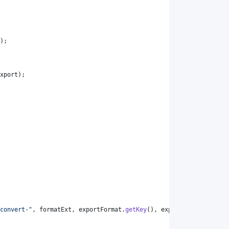
);
xport
);
convert-"
, 
formatExt
, 
exportFormat
.
getKey
(), 
exportFormat
.
getKey