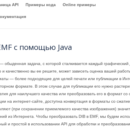
аница API
Примеры кода
Online примеры
окументация
EMF с помощью Java
 обыденная задача, с которой сталкивается каждый графический 
о и качественно вы ее решите, может зависеть оценка вашей работ
рматы — более подходящие для целей печати или публикации в Ин
кторном формате. В этом случае для публикации его нужно растери
тия для наилучшего качества или преобразовать его в формат со 
ции на интернет-сайте, доступна конвертация в форматы со сжат
оляют (при сохранении приемлемого качества изображения) значи
ний из Интернета. Чтобы преобразовать DIB в EMF, мы будем испо
ый и простой в использовании API для обработки и преобразован