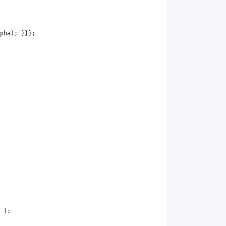
pha
); }});
 );