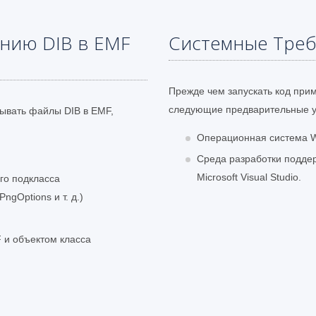
нию DIB в EMF
Системные Тре
Прежде чем запускать код при
следующие предварительные у
вывать файлы DIB в EMF,
Операционная система W
Среда разработки подде
Microsoft Visual Studio.
го подкласса
ngOptions и т. д.)
 и объектом класса