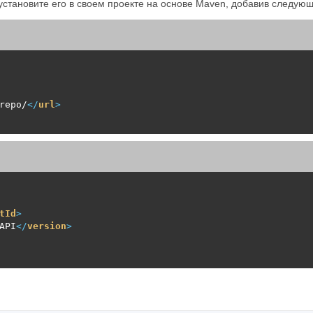
установите его в своем проекте на основе Maven, добавив следую
repo/
</
url
>
tId
>
API
</
version
>