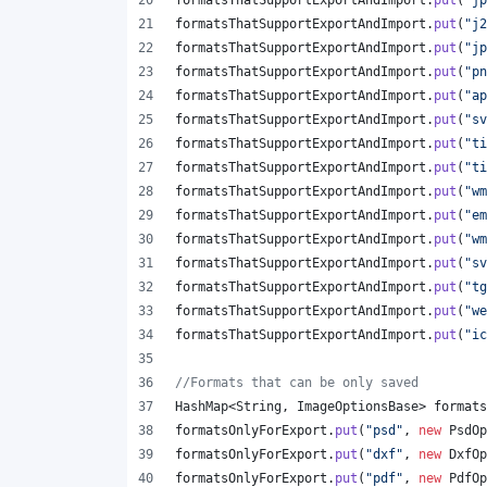
formatsThatSupportExportAndImport
.
put
(
"jp
formatsThatSupportExportAndImport
.
put
(
"j2
formatsThatSupportExportAndImport
.
put
(
"jp
formatsThatSupportExportAndImport
.
put
(
"pn
formatsThatSupportExportAndImport
.
put
(
"ap
formatsThatSupportExportAndImport
.
put
(
"sv
formatsThatSupportExportAndImport
.
put
(
"ti
formatsThatSupportExportAndImport
.
put
(
"ti
formatsThatSupportExportAndImport
.
put
(
"wm
formatsThatSupportExportAndImport
.
put
(
"em
formatsThatSupportExportAndImport
.
put
(
"wm
formatsThatSupportExportAndImport
.
put
(
"sv
formatsThatSupportExportAndImport
.
put
(
"tg
formatsThatSupportExportAndImport
.
put
(
"we
formatsThatSupportExportAndImport
.
put
(
"ic
//Formats that can be only saved
HashMap
<
String
, 
ImageOptionsBase
> 
formats
formatsOnlyForExport
.
put
(
"psd"
, 
new
PsdOp
formatsOnlyForExport
.
put
(
"dxf"
, 
new
DxfOp
formatsOnlyForExport
.
put
(
"pdf"
, 
new
PdfOp