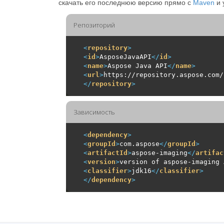
скачать его последнюю версию прямо с
Maven
и 
Репозиторий
<
repository
>
<
id
>
AsposeJavaAPI
</
id
>
<
name
>
Aspose Java API
</
name
>
<
url
>
https://repository.aspose.com/
</
repository
>
Зависимость
<
dependency
>
<
groupId
>
com.aspose
</
groupId
>
<
artifactId
>
aspose-imaging
</
artifac
<
version
>
version of aspose-imaging 
<
classifier
>
jdk16
</
classifier
>
</
dependency
>