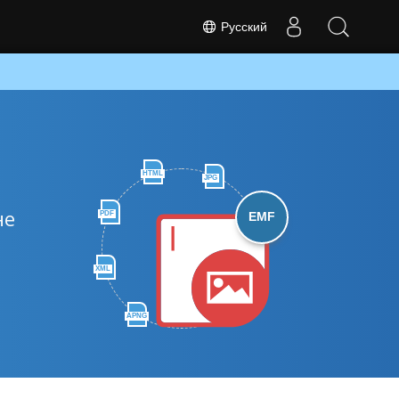
Русский
HTML
JPG
не
PDF
EMF
XML
APNG