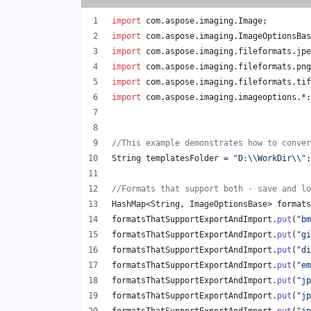
import
com
.
aspose
.
imaging
.
Image
;
import
com
.
aspose
.
imaging
.
ImageOptionsBas
import
com
.
aspose
.
imaging
.
fileformats
.
jpe
import
com
.
aspose
.
imaging
.
fileformats
.
png
import
com
.
aspose
.
imaging
.
fileformats
.
tif
import
com
.
aspose
.
imaging
.
imageoptions
.*;
//This example demonstrates how to conver
String
templatesFolder
 = 
"D:
\\
WorkDir
\\
"
;
//Formats that support both - save and lo
HashMap
<
String
, 
ImageOptionsBase
> 
formats
formatsThatSupportExportAndImport
.
put
(
"bm
formatsThatSupportExportAndImport
.
put
(
"gi
formatsThatSupportExportAndImport
.
put
(
"di
formatsThatSupportExportAndImport
.
put
(
"em
formatsThatSupportExportAndImport
.
put
(
"jp
formatsThatSupportExportAndImport
.
put
(
"jp