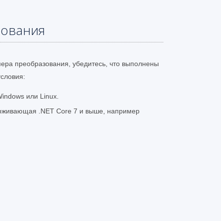
бования
мера преобразования, убедитесь, что выполнены
словия:
indows или Linux.
рживающая .NET Core 7 и выше, например