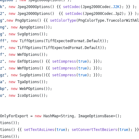
eg2000"
, 
new
Jpeg2000Options
() );
k"
, 
new
Jpeg2000Options
() {{ 
setCodec
(
Jpeg2000Codec
.
J2K
); }} );
2"
, 
new
Jpeg2000Options
()  {{ 
setCodec
(
Jpeg2000Codec
.
Jp2
); }} );
g"
,
new
PngOptions
() {{ 
setColorType
(
PngColorType
.
TruecolorWithAl
ng"
, 
new
ApngOptions
());
g"
, 
new
SvgOptions
());
ff"
, 
new
TiffOptions
(
TiffExpectedFormat
.
Default
));
f"
, 
new
TiffOptions
(
TiffExpectedFormat
.
Default
));
f"
, 
new
WmfOptions
());
z"
, 
new
EmfOptions
() {{ 
setCompress
(
true
); }});
z"
, 
new
WmfOptions
() {{ 
setCompress
(
true
); }});
gz"
, 
new
SvgOptions
(){{ 
setCompress
(
true
); }});
a"
, 
new
TgaOptions
());
bp"
, 
new
WebPOptions
());
o"
, 
new
IcoOptions
());
OnlyForExport
 = 
new
HashMap
<
String
, 
ImageOptionsBase
>();
tions
());
tions
() {{ 
setTextAsLines
(
true
); 
setConvertTextBeziers
(
true
); }}
tions
());