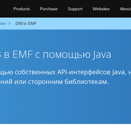
Products
Purchase
Support
Websites
About
ion
DIB to EMF
 в EMF с помощью Java
щью собственных API-интерфейсов Java, 
ений или сторонним библиотекам.