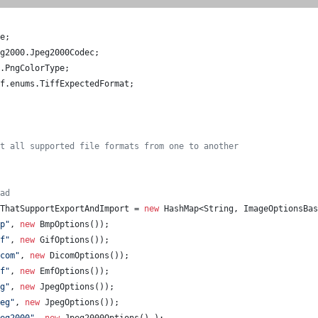
e
;
g2000
.
Jpeg2000Codec
;
.
PngColorType
;
f
.
enums
.
TiffExpectedFormat
;
t all supported file formats from one to another
ad
ThatSupportExportAndImport
 = 
new
HashMap
<
String
, 
ImageOptionsBas
p"
, 
new
BmpOptions
());
f"
, 
new
GifOptions
());
com"
, 
new
DicomOptions
());
f"
, 
new
EmfOptions
());
g"
, 
new
JpegOptions
());
eg"
, 
new
JpegOptions
());