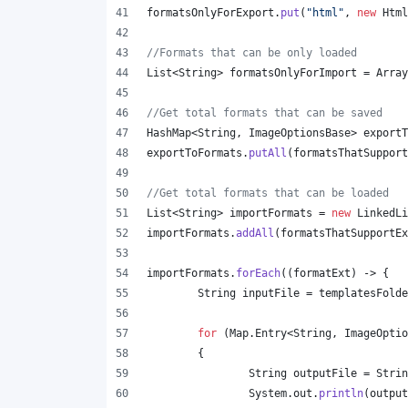
formatsOnlyForExport
.
put
(
"html"
, 
new
Html
//Formats that can be only loaded
List
<
String
> 
formatsOnlyForImport
 = 
Array
//Get total formats that can be saved
HashMap
<
String
, 
ImageOptionsBase
> 
exportT
exportToFormats
.
putAll
(
formatsThatSupport
//Get total formats that can be loaded
List
<
String
> 
importFormats
 = 
new
LinkedLi
importFormats
.
addAll
(
formatsThatSupportEx
importFormats
.
forEach
((
formatExt
) -> {
String
inputFile
 = 
templatesFolde
for
 (
Map
.
Entry
<
String
, 
ImageOptio
	{
String
outputFile
 = 
Strin
System
.
out
.
println
(
output