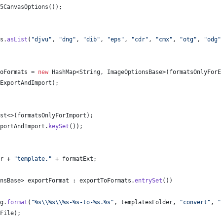
5CanvasOptions
());
s
.
asList
(
"djvu"
, 
"dng"
, 
"dib"
, 
"eps"
, 
"cdr"
, 
"cmx"
, 
"otg"
, 
"odg"
oFormats
 = 
new
HashMap
<
String
, 
ImageOptionsBase
>(
formatsOnlyForE
ExportAndImport
);
st
<>(
formatsOnlyForImport
);
portAndImport
.
keySet
());
r
 + 
"template."
 + 
formatExt
;
nsBase
> 
exportFormat
 : 
exportToFormats
.
entrySet
())
g
.
format
(
"%s
\\
%s
\\
%s-%s-to-%s.%s"
, 
templatesFolder
, 
"convert"
, 
"
File
);