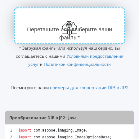
Перетащите или выберите ваши
файлы*
* Загружая файлы или используя наш сервис, вы
соглашаетесь с нашими
Условиями предоставления
услуг
и
Политикой конфиденциальности
Посмотрите наши
примеры для конвертации DIB в JP2
Преобразование DIB в JP2 - Java
import
com
.
aspose
.
imaging
.
Image
;
import
com
.
aspose
.
imaging
.
ImageOptionsBase
;