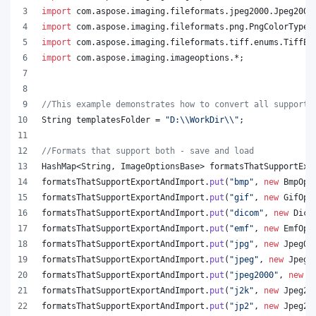
import
com
.
aspose
.
imaging
.
fileformats
.
jpeg2000
.
Jpeg2000
import
com
.
aspose
.
imaging
.
fileformats
.
png
.
PngColorType
;
import
com
.
aspose
.
imaging
.
fileformats
.
tiff
.
enums
.
TiffEx
import
com
.
aspose
.
imaging
.
imageoptions
.*;
//This example demonstrates how to convert all supporte
String
templatesFolder
 = 
"D:
\\
WorkDir
\\
"
;
//Formats that support both - save and load
HashMap
<
String
, 
ImageOptionsBase
> 
formatsThatSupportExp
formatsThatSupportExportAndImport
.
put
(
"bmp"
, 
new
BmpOpt
formatsThatSupportExportAndImport
.
put
(
"gif"
, 
new
GifOpt
formatsThatSupportExportAndImport
.
put
(
"dicom"
, 
new
Dico
formatsThatSupportExportAndImport
.
put
(
"emf"
, 
new
EmfOpt
formatsThatSupportExportAndImport
.
put
(
"jpg"
, 
new
JpegOp
formatsThatSupportExportAndImport
.
put
(
"jpeg"
, 
new
JpegO
formatsThatSupportExportAndImport
.
put
(
"jpeg2000"
, 
new
J
formatsThatSupportExportAndImport
.
put
(
"j2k"
, 
new
Jpeg20
formatsThatSupportExportAndImport
.
put
(
"jp2"
, 
new
Jpeg20