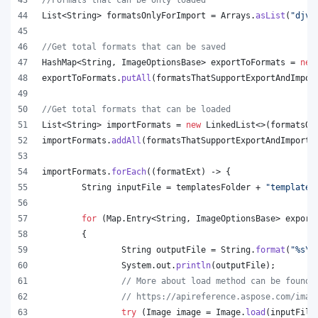
List
<
String
> 
formatsOnlyForImport
 = 
Arrays
.
asList
(
"djvu
//Get total formats that can be saved
HashMap
<
String
, 
ImageOptionsBase
> 
exportToFormats
 = 
new
exportToFormats
.
putAll
(
formatsThatSupportExportAndImpor
//Get total formats that can be loaded
List
<
String
> 
importFormats
 = 
new
LinkedList
<>(
formatsOn
importFormats
.
addAll
(
formatsThatSupportExportAndImport
.
importFormats
.
forEach
((
formatExt
) -> {
String
inputFile
 = 
templatesFolder
 + 
"template.
for
 (
Map
.
Entry
<
String
, 
ImageOptionsBase
> 
export
	{
String
outputFile
 = 
String
.
format
(
"%s
\\
System
.
out
.
println
(
outputFile
);
// More about load method can be found 
// https://apireference.aspose.com/imag
try
 (
Image
image
 = 
Image
.
load
(
inputFile