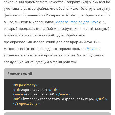
сохранении приемлемого качества изображения) значительно
уменьшать размер файла, что обеспечивает быструю загрузку
файлов изображений из Интернета. Чтобы преобразовать DIB
в JP2, мы будем использовать
Aspose.Imaging для Java
API,
который представляет собой многофункциональный, мощный
и простой в использовании API для обработки и
преобразования изображений для платформы Java. Вы
можете скачать его последнюю версию прямо с
Maven
и
установите его в своем проекте на основе Maven, добавив
следующие конфигурации в файл pom.xml.
Репозиторий
<
repository
>
<
id
>
AsposeJavaAPI
</
id
>
<
name
>
Aspose Java API
</
name
>
<
url
>
https://repository.aspose.com/repo/
</
url
>
</
repository
>