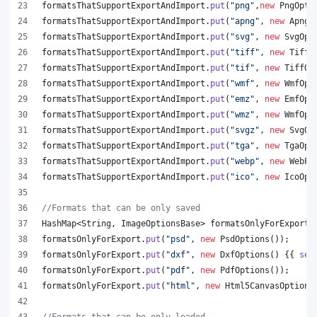
formatsThatSupportExportAndImport
.
put
(
"png"
,
new
PngOpti
formatsThatSupportExportAndImport
.
put
(
"apng"
, 
new
ApngO
formatsThatSupportExportAndImport
.
put
(
"svg"
, 
new
SvgOpt
formatsThatSupportExportAndImport
.
put
(
"tiff"
, 
new
TiffO
formatsThatSupportExportAndImport
.
put
(
"tif"
, 
new
TiffOp
formatsThatSupportExportAndImport
.
put
(
"wmf"
, 
new
WmfOpt
formatsThatSupportExportAndImport
.
put
(
"emz"
, 
new
EmfOpt
formatsThatSupportExportAndImport
.
put
(
"wmz"
, 
new
WmfOpt
formatsThatSupportExportAndImport
.
put
(
"svgz"
, 
new
SvgOp
formatsThatSupportExportAndImport
.
put
(
"tga"
, 
new
TgaOpt
formatsThatSupportExportAndImport
.
put
(
"webp"
, 
new
WebPO
formatsThatSupportExportAndImport
.
put
(
"ico"
, 
new
IcoOpt
//Formats that can be only saved
HashMap
<
String
, 
ImageOptionsBase
> 
formatsOnlyForExport
 
formatsOnlyForExport
.
put
(
"psd"
, 
new
PsdOptions
());
formatsOnlyForExport
.
put
(
"dxf"
, 
new
DxfOptions
() {{ 
set
formatsOnlyForExport
.
put
(
"pdf"
, 
new
PdfOptions
());
formatsOnlyForExport
.
put
(
"html"
, 
new
Html5CanvasOptions
//Formats that can be only loaded