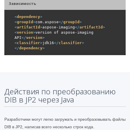
Зависимость
<
dependency
>
<
groupId
>
com.aspose
</
groupId
>
<
artifactId
>
aspose-imaging
</
artifactId
>
<
version
>
version of aspose-imaging 
API
</
version
>
<
classifier
>
jdk16
</
classifier
>
</
dependency
>
Действия по преобразованию
DIB в JP2 через Java
Разработчики могут легко загружать и преобразовывать файлы
DIB в JP2, написав всего несколько строк кода.