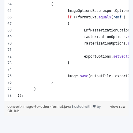
		{
ImageOptionsBase
exportOptions
 
if
 ((
formatExt
.
equals
(
"emf"
) ||
			{
EmfRasterizationOptions
rasterizationOptions
.
se
rasterizationOptions
.
se
exportOptions
.
setVector
			}
image
.
save
(
outputFile
, 
exportOp
		}
	}
});
convert-image-to-other-format.java
hosted with ❤ by
view raw
GitHub