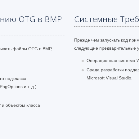
анию OTG в BMP
Системные Тре
Прежде чем запускать код при
следующие предварительные у
овывать файлы OTG в BMP,
Операционная система W
Среда разработки подде
Microsoft Visual Studio.
го подкласса
ngOptions и т. д.)
 и объектом класса