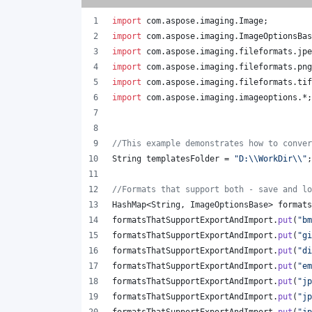
import
com
.
aspose
.
imaging
.
Image
;
import
com
.
aspose
.
imaging
.
ImageOptionsBas
import
com
.
aspose
.
imaging
.
fileformats
.
jpe
import
com
.
aspose
.
imaging
.
fileformats
.
png
import
com
.
aspose
.
imaging
.
fileformats
.
tif
import
com
.
aspose
.
imaging
.
imageoptions
.*;
//This example demonstrates how to conver
String
templatesFolder
 = 
"D:
\\
WorkDir
\\
"
;
//Formats that support both - save and lo
HashMap
<
String
, 
ImageOptionsBase
> 
formats
formatsThatSupportExportAndImport
.
put
(
"bm
formatsThatSupportExportAndImport
.
put
(
"gi
formatsThatSupportExportAndImport
.
put
(
"di
formatsThatSupportExportAndImport
.
put
(
"em
formatsThatSupportExportAndImport
.
put
(
"jp
formatsThatSupportExportAndImport
.
put
(
"jp