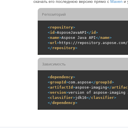
скачать его последнюю версию прямо с
Maven
и 
Репозиторий
<
repository
>
<
id
>
AsposeJavaAPI
</
id
>
<
name
>
Aspose Java API
</
name
>
<
url
>
https://repository.aspose.com/
</
repository
>
Зависимость
<
dependency
>
<
groupId
>
com.aspose
</
groupId
>
<
artifactId
>
aspose-imaging
</
artifac
<
version
>
version of aspose-imaging 
<
classifier
>
jdk16
</
classifier
>
</
dependency
>