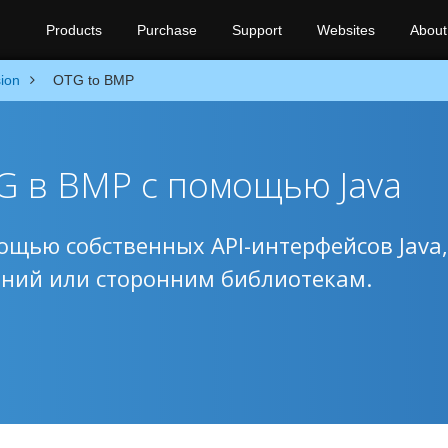
Products
Purchase
Support
Websites
About
ion
OTG to BMP
 в BMP с помощью Java
ощью собственных API-интерфейсов Java,
ений или сторонним библиотекам.