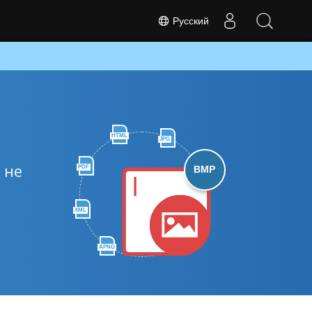
Русский
HTML
JPG
 не
PDF
BMP
XML
APNG