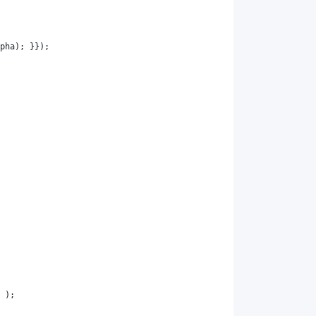
pha
); }});
 );