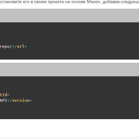
установите его в своем проекте на основе Maven, добавив следую
repo/
</
url
>
tId
>
API
</
version
>