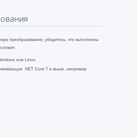
бования
мера преобразования, убедитесь, что выполнены
словия:
indows или Linux.
рживающая .NET Core 7 и выше, например