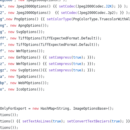
eg2000"
, 
new
Jpeg2000Options
() );
k"
, 
new
Jpeg2000Options
() {{ 
setCodec
(
Jpeg2000Codec
.
J2K
); }} );
2"
, 
new
Jpeg2000Options
()  {{ 
setCodec
(
Jpeg2000Codec
.
Jp2
); }} );
g"
,
new
PngOptions
() {{ 
setColorType
(
PngColorType
.
TruecolorWithAl
ng"
, 
new
ApngOptions
());
g"
, 
new
SvgOptions
());
ff"
, 
new
TiffOptions
(
TiffExpectedFormat
.
Default
));
f"
, 
new
TiffOptions
(
TiffExpectedFormat
.
Default
));
f"
, 
new
WmfOptions
());
z"
, 
new
EmfOptions
() {{ 
setCompress
(
true
); }});
z"
, 
new
WmfOptions
() {{ 
setCompress
(
true
); }});
gz"
, 
new
SvgOptions
(){{ 
setCompress
(
true
); }});
a"
, 
new
TgaOptions
());
bp"
, 
new
WebPOptions
());
o"
, 
new
IcoOptions
());
OnlyForExport
 = 
new
HashMap
<
String
, 
ImageOptionsBase
>();
tions
());
tions
() {{ 
setTextAsLines
(
true
); 
setConvertTextBeziers
(
true
); }}
tions
());