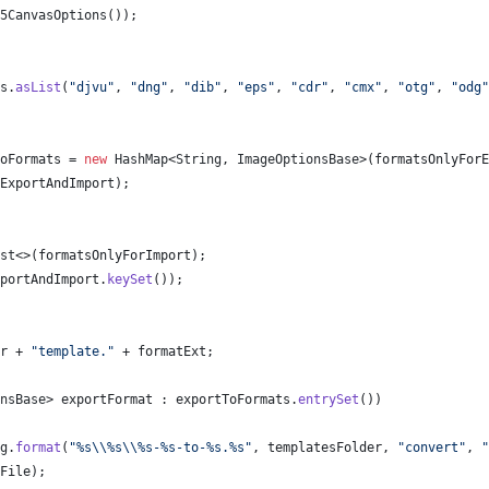
5CanvasOptions
());
s
.
asList
(
"djvu"
, 
"dng"
, 
"dib"
, 
"eps"
, 
"cdr"
, 
"cmx"
, 
"otg"
, 
"odg"
oFormats
 = 
new
HashMap
<
String
, 
ImageOptionsBase
>(
formatsOnlyForE
ExportAndImport
);
st
<>(
formatsOnlyForImport
);
portAndImport
.
keySet
());
r
 + 
"template."
 + 
formatExt
;
nsBase
> 
exportFormat
 : 
exportToFormats
.
entrySet
())
g
.
format
(
"%s
\\
%s
\\
%s-%s-to-%s.%s"
, 
templatesFolder
, 
"convert"
, 
"
File
);