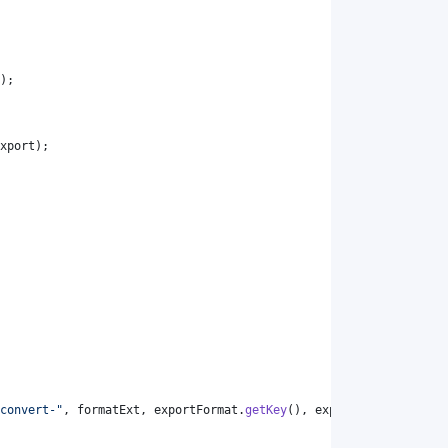
);
xport
);
convert-"
, 
formatExt
, 
exportFormat
.
getKey
(), 
exportFormat
.
getKey