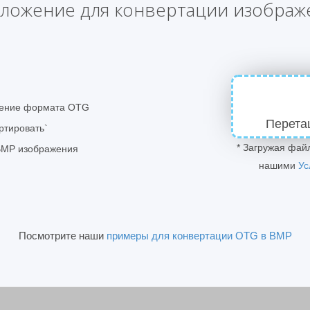
ложение для конвертации изобра
жение формата OTG
Перета
ртировать`
* Загружая фай
 BMP изображения
нашими
Ус
Посмотрите наши
примеры для конвертации OTG в BMP