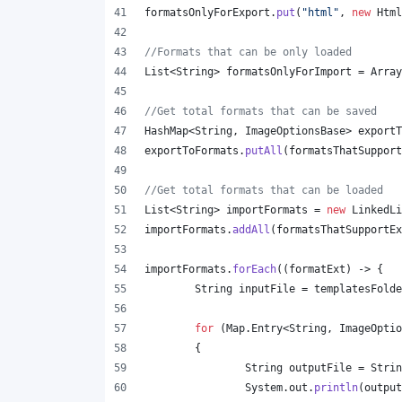
formatsOnlyForExport
.
put
(
"html"
, 
new
Html
//Formats that can be only loaded
List
<
String
> 
formatsOnlyForImport
 = 
Array
//Get total formats that can be saved
HashMap
<
String
, 
ImageOptionsBase
> 
exportT
exportToFormats
.
putAll
(
formatsThatSupport
//Get total formats that can be loaded
List
<
String
> 
importFormats
 = 
new
LinkedLi
importFormats
.
addAll
(
formatsThatSupportEx
importFormats
.
forEach
((
formatExt
) -> {
String
inputFile
 = 
templatesFolde
for
 (
Map
.
Entry
<
String
, 
ImageOptio
	{
String
outputFile
 = 
Strin
System
.
out
.
println
(
output