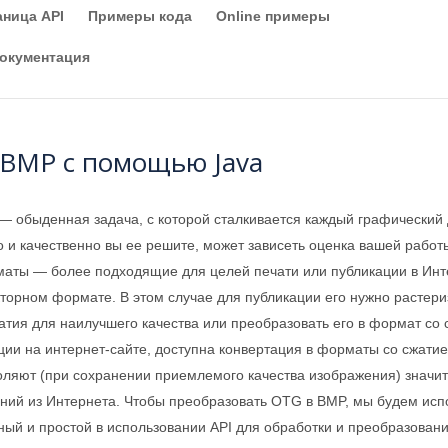
аница API
Примеры кода
Online примеры
окументация
 BMP с помощью Java
 обыденная задача, с которой сталкивается каждый графический 
о и качественно вы ее решите, может зависеть оценка вашей работ
рматы — более подходящие для целей печати или публикации в Ин
кторном формате. В этом случае для публикации его нужно растери
тия для наилучшего качества или преобразовать его в формат со 
ции на интернет-сайте, доступна конвертация в форматы со сжат
оляют (при сохранении приемлемого качества изображения) значи
ний из Интернета. Чтобы преобразовать OTG в BMP, мы будем исп
ый и простой в использовании API для обработки и преобразован