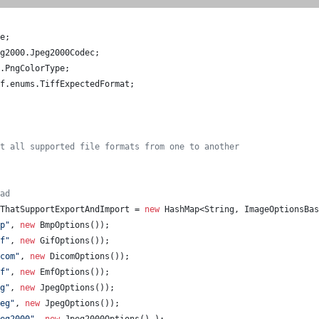
e
;
g2000
.
Jpeg2000Codec
;
.
PngColorType
;
f
.
enums
.
TiffExpectedFormat
;
t all supported file formats from one to another
ad
ThatSupportExportAndImport
 = 
new
HashMap
<
String
, 
ImageOptionsBas
p"
, 
new
BmpOptions
());
f"
, 
new
GifOptions
());
com"
, 
new
DicomOptions
());
f"
, 
new
EmfOptions
());
g"
, 
new
JpegOptions
());
eg"
, 
new
JpegOptions
());