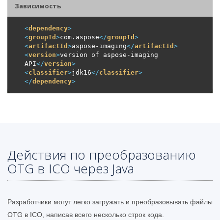
Зависимость
<
dependency
>
<
groupId
>
com.aspose
</
groupId
>
<
artifactId
>
aspose-imaging
</
artifactId
>
<
version
>
version of aspose-imaging 
API
</
version
>
<
classifier
>
jdk16
</
classifier
>
</
dependency
>
Действия по преобразованию
OTG в ICO через Java
Разработчики могут легко загружать и преобразовывать файлы
OTG в ICO, написав всего несколько строк кода.