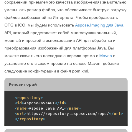
сохранении приемлемого качества изображения) значительно
уменьшать размер файла, что обеспечивает быструю загрузку
файлов изображений из Интернета. Чтобы преобразовать
OTG в ICO, мы будем использовать
Aspose.Imaging для Java
API, который представляет собой многофункциональный,
мощный и простой в использовании API для обработки и
преобразования изображений для платформы Java. Вы
можете скачать его последнюю версию прямо с
Maven
и
установите его в своем проекте на основе Maven, добавив
следующие конфигурации в файл pom.xml.
Репозиторий
<
repository
>
<
id
>
AsposeJavaAPI
</
id
>
<
name
>
Aspose Java API
</
name
>
<
url
>
https://repository.aspose.com/repo/
</
url
>
</
repository
>