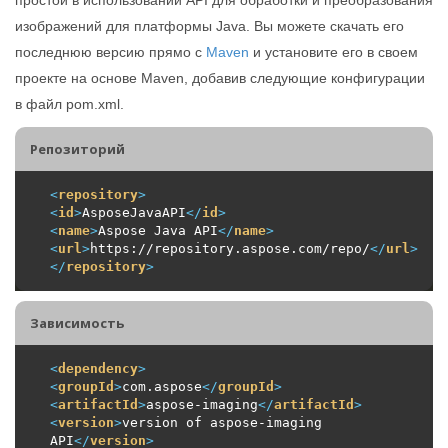
изображений для платформы Java. Вы можете скачать его
последнюю версию прямо с
Maven
и установите его в своем
проекте на основе Maven, добавив следующие конфигурации
в файл pom.xml.
Репозиторий
<
repository
>
<
id
>
AsposeJavaAPI
</
id
>
<
name
>
Aspose Java API
</
name
>
<
url
>
https://repository.aspose.com/repo/
</
url
>
</
repository
>
Зависимость
<
dependency
>
<
groupId
>
com.aspose
</
groupId
>
<
artifactId
>
aspose-imaging
</
artifactId
>
<
version
>
version of aspose-imaging 
API
</
version
>