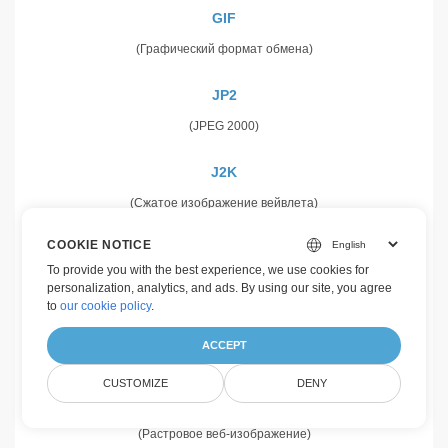
GIF
(Графический формат обмена)
JP2
(JPEG 2000)
J2K
(Сжатое изображение вейвлета)
COOKIE NOTICE
PNG
To provide you with the best experience, we use cookies for
(Портативная сетевая графика)
personalization, analytics, and ads. By using our site, you agree
to
our cookie policy
.
TIFF
ACCEPT
(Формат изображения с тегами)
CUSTOMIZE
DENY
WEBP
(Растровое веб-изображение)