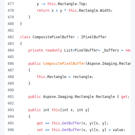
y
-=
this
.
Rectangle
.
Top
;
return
x
+
y
*
this
.
Rectangle
.
Width
;
}
}
class
CompositePixelBuffer
:
IPixelBuffer
{
private
readonly
List
<
PixelBuffer
>
_buffers
=
new
public
CompositePixelBuffer
(
Aspose
.
Imaging
.
Rectang
{
this
.
Rectangle
=
rectangle
;
}
public
Aspose
.
Imaging
.
Rectangle
Rectangle
{
get
;
}
public
int
this
[
int
x
,
int
y
]
{
get
=>
this
.
GetBuffer
(
x
,
y
)
[
x
,
y
]
;
set
=>
this
.
GetBuffer
(
x
,
y
)
[
x
,
y
]
=
value
;