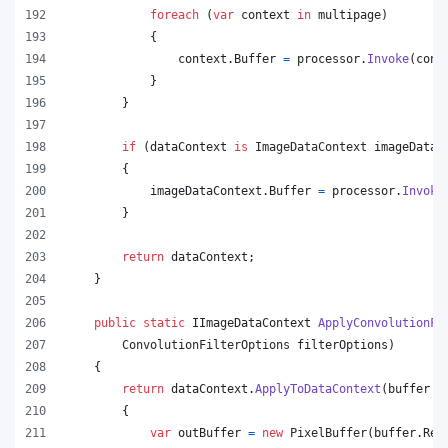
foreach
(
var
context
in
multipage
)
{
context
.
Buffer
=
processor
.
Invoke
(
cont
}
}
if
(
dataContext
is
ImageDataContext
imageDataC
{
imageDataContext
.
Buffer
=
processor
.
Invoke
}
return
dataContext
;
}
public
static
IImageDataContext
ApplyConvolutionFi
ConvolutionFilterOptions
filterOptions
)
{
return
dataContext
.
ApplyToDataContext
(
buffer 
=
{
var
outBuffer
=
new
PixelBuffer
(
buffer
.
Rec