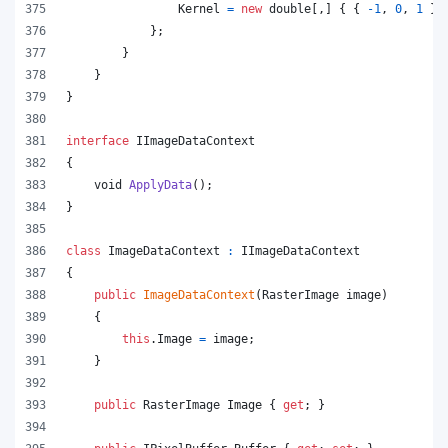
Kernel
=
new
double
[
,
]
{
{
-
1
,
0
,
1
}
,
}
;
}
}
}
interface
IImageDataContext
{
void
ApplyData
(
)
;
}
class
ImageDataContext
:
IImageDataContext
{
public
ImageDataContext
(
RasterImage
image
)
{
this
.
Image
=
image
;
}
public
RasterImage
Image
{
get
;
}