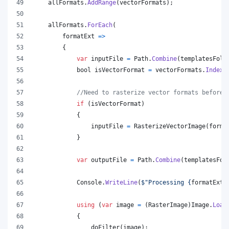
allFormats
.
AddRange
(
vectorFormats
)
;
allFormats
.
ForEach
(
        formatExt 
=>
{
var
inputFile
=
Path
.
Combine
(
templatesFold
bool
isVectorFormat
=
vectorFormats
.
IndexO
//Need to rasterize vector formats before 
if
(
isVectorFormat
)
{
inputFile
=
RasterizeVectorImage
(
forma
}
var
outputFile
=
Path
.
Combine
(
templatesFol
Console
.
WriteLine
(
$
"Processing 
{
formatExt
}
using
(
var
image
=
(
RasterImage
)
Image
.
Load
{
doFilter
(
image
)
;