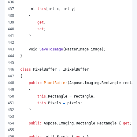
int
this
[
int
x
,
int
y
]
{
get
;
set
;
}
void
SaveToImage
(
RasterImage
image
)
;
}
class
PixelBuffer
:
IPixelBuffer
{
public
PixelBuffer
(
Aspose
.
Imaging
.
Rectangle
rectan
{
this
.
Rectangle
=
rectangle
;
this
.
Pixels
=
pixels
;
}
public
Aspose
.
Imaging
.
Rectangle
Rectangle
{
get
;
}
public
int
[
]
Pixels
{
get
;
}