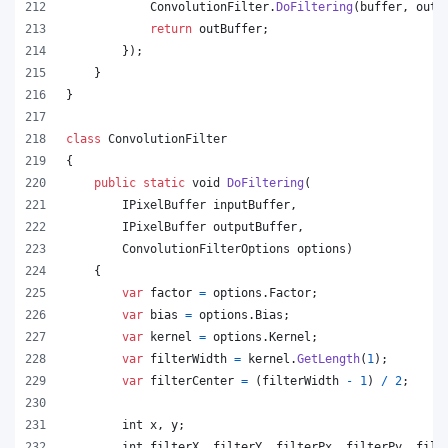
ConvolutionFilter
.
DoFiltering
(
buffer
,
outB
return
outBuffer
;
}
)
;
}
}
class
ConvolutionFilter
{
public
static
void
DoFiltering
(
IPixelBuffer
inputBuffer
,
IPixelBuffer
outputBuffer
,
ConvolutionFilterOptions
options
)
{
var
factor
=
options
.
Factor
;
var
bias
=
options
.
Bias
;
var
kernel
=
options
.
Kernel
;
var
filterWidth
=
kernel
.
GetLength
(
1
)
;
var
filterCenter
=
(
filterWidth
-
1
)
/
2
;
int
x
,
y
;
int
filterX
,
filterY
,
filterPx
,
filterPy
,
filt