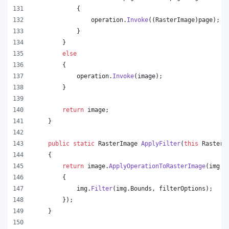
{
operation
.
Invoke
(
(
RasterImage
)
page
)
;
}
}
else
{
operation
.
Invoke
(
image
)
;
}
return
image
;
}
public
static
RasterImage
ApplyFilter
(
this
RasterI
{
return
image
.
ApplyOperationToRasterImage
(
img 
=
{
img
.
Filter
(
img
.
Bounds
,
filterOptions
)
;
}
)
;
}