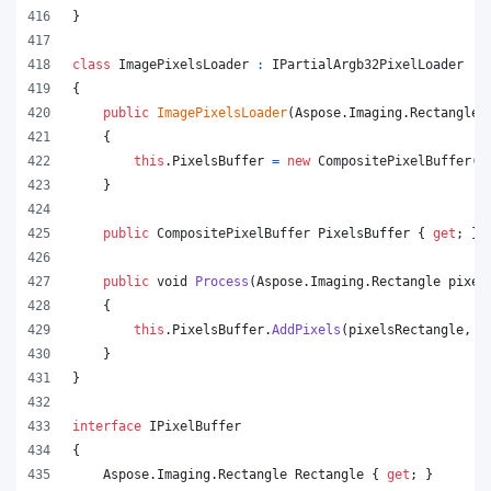
}
class
ImagePixelsLoader
:
IPartialArgb32PixelLoader
{
public
ImagePixelsLoader
(
Aspose
.
Imaging
.
Rectangle
{
this
.
PixelsBuffer
=
new
CompositePixelBuffer
(
r
}
public
CompositePixelBuffer
PixelsBuffer
{
get
;
}
public
void
Process
(
Aspose
.
Imaging
.
Rectangle
pixel
{
this
.
PixelsBuffer
.
AddPixels
(
pixelsRectangle
,
p
}
}
interface
IPixelBuffer
{
Aspose
.
Imaging
.
Rectangle
Rectangle
{
get
;
}