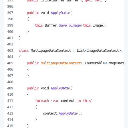
public
IPixelBuffer
Buffer
{
get
;
set
;
}
public
void
ApplyData
(
)
{
this
.
Buffer
.
SaveToImage
(
this
.
Image
)
;
}
}
class
MultipageDataContext
:
List
<
ImageDataContext
>
,
I
{
public
MultipageDataContext
(
IEnumerable
<
ImageDataC
{
}
public
void
ApplyData
(
)
{
foreach
(
var
context
in
this
)
{
context
.
ApplyData
(
)
;
}
}