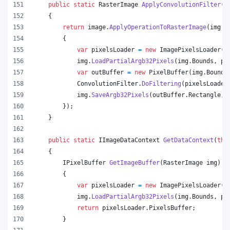
public
static
RasterImage
ApplyConvolutionFilter
(
t
{
return
image
.
ApplyOperationToRasterImage
(
img 
=
{
var
pixelsLoader
=
new
ImagePixelsLoader
(
i
img
.
LoadPartialArgb32Pixels
(
img
.
Bounds
,
pi
var
outBuffer
=
new
PixelBuffer
(
img
.
Bounds
ConvolutionFilter
.
DoFiltering
(
pixelsLoader
img
.
SaveArgb32Pixels
(
outBuffer
.
Rectangle
,
}
)
;
}
public
static
IImageDataContext
GetDataContext
(
thi
{
IPixelBuffer
GetImageBuffer
(
RasterImage
img
)
{
var
pixelsLoader
=
new
ImagePixelsLoader
(
i
img
.
LoadPartialArgb32Pixels
(
img
.
Bounds
,
pi
return
pixelsLoader
.
PixelsBuffer
;
}