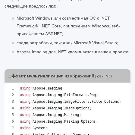
следующие предпосылки:
Microsoft Windows или совместимая ОС с .NET
Framework, .NET Core, приложением Windows, веб-
приложением ASP.NET;
среда разработки, такая как Microsoft Visual Studio;
Aspose.Imaging для .NET упоминается в вашем проекте.
Эффект мультипликации изображений J2K - .NET
using
Aspose
.
Imaging
;
using
Aspose
.
Imaging
.
FileFormats
.
Png
;
using
Aspose
.
Imaging
.
ImageFilters
.
FilterOptions
;
using
Aspose
.
Imaging
.
ImageOptions
;
using
Aspose
.
Imaging
.
Masking
;
using
Aspose
.
Imaging
.
Masking
.
Options
;
using
System
;
using
System
.
Collections
.
Generic
;