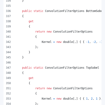
}
public
static
ConvolutionFilterOptions
BottomSobel
{
get
{
return
new
ConvolutionFilterOptions
{
Kernel
=
new
double
[
,
]
{
{
-
1
,
-
2
,
-
1
}
;
}
}
public
static
ConvolutionFilterOptions
TopSobel
{
get
{
return
new
ConvolutionFilterOptions
{
Kernel
=
new
double
[
,
]
{
{
1
,
2
,
1
}
,
}
;