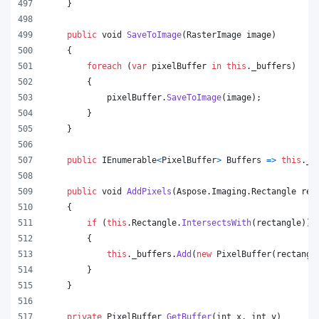
}
public
void
SaveToImage
(
RasterImage
image
)
{
foreach
(
var
pixelBuffer
in
this
.
_buffers
)
{
pixelBuffer
.
SaveToImage
(
image
)
;
}
}
public
IEnumerable
<
PixelBuffer
>
Buffers
=>
this
.
_b
public
void
AddPixels
(
Aspose
.
Imaging
.
Rectangle
rec
{
if
(
this
.
Rectangle
.
IntersectsWith
(
rectangle
)
)
{
this
.
_buffers
.
Add
(
new
PixelBuffer
(
rectangl
}
}
private
PixelBuffer
GetBuffer
(
int
x
,
int
y
)