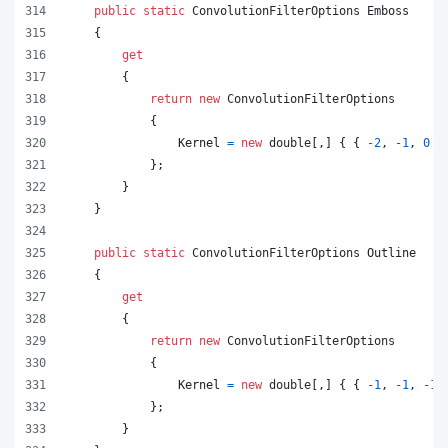
public
static
ConvolutionFilterOptions
Emboss
{
get
{
return
new
ConvolutionFilterOptions
{
Kernel
=
new
double
[
,
]
{
{
-
2
,
-
1
,
0
}
}
;
}
}
public
static
ConvolutionFilterOptions
Outline
{
get
{
return
new
ConvolutionFilterOptions
{
Kernel
=
new
double
[
,
]
{
{
-
1
,
-
1
,
-
1
}
;
}