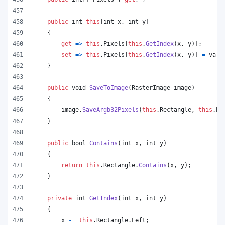
public
int
this
[
int
x
,
int
y
]
{
get
=>
this
.
Pixels
[
this
.
GetIndex
(
x
,
y
)
]
;
set
=>
this
.
Pixels
[
this
.
GetIndex
(
x
,
y
)
]
=
valu
}
public
void
SaveToImage
(
RasterImage
image
)
{
image
.
SaveArgb32Pixels
(
this
.
Rectangle
,
this
.
Pi
}
public
bool
Contains
(
int
x
,
int
y
)
{
return
this
.
Rectangle
.
Contains
(
x
,
y
)
;
}
private
int
GetIndex
(
int
x
,
int
y
)
{
x
-=
this
.
Rectangle
.
Left
;