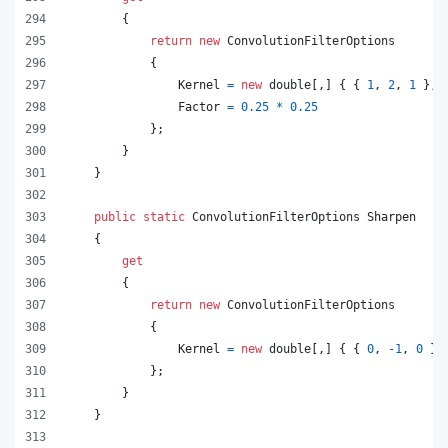
{
return
new
ConvolutionFilterOptions
{
Kernel
=
new
double
[
,
]
{
{
1
,
2
,
1
}
,
Factor
=
0.25
*
0.25
}
;
}
}
public
static
ConvolutionFilterOptions
Sharpen
{
get
{
return
new
ConvolutionFilterOptions
{
Kernel
=
new
double
[
,
]
{
{
0
,
-
1
,
0
}
,
}
;
}
}