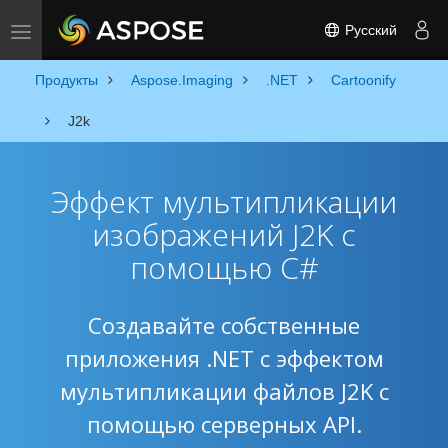
Русский
Toggle navigation
Продукты
Aspose.Imaging
.NET
Cartoonify
J2k
Эффект мультипликации
изображений J2K с
помощью C#
Создавайте собственные
приложения .NET с эффектом
мультипликации файлов J2K с
помощью серверных API.