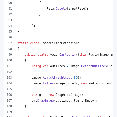
{
File
.
Delete
(
inputFile
)
;
}
}
)
;
}
static
class
ImageFilterExtensions
{
public
static
void
Cartoonify
(
this
RasterImage
ima
{
using
var
outlines
=
image
.
DetectOutlines
(
Colo
image
.
AdjustBrightness
(
30
)
;
image
.
Filter
(
image
.
Bounds
,
new
MedianFilterOpt
var
gr
=
new
Graphics
(
image
)
;
gr
.
DrawImage
(
outlines
,
Point
.
Empty
)
;
}