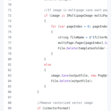
//If image is multipage save each page
if
(
image
is
IMultipageImage
multiPage
{
for
(
var
pageIndex
=
0
;
pageIndex
{
string
fileName
=
$
"
{
filterNam
multiPage
.
Pages
[
pageIndex
]
.
Sav
File
.
Delete
(
templatesFolder
+
}
}
else
{
image
.
Save
(
outputFile
,
new
PngOpti
File
.
Delete
(
outputFile
)
;
}
}
//Remove rasterized vector image
if
(
isVectorFormat
)