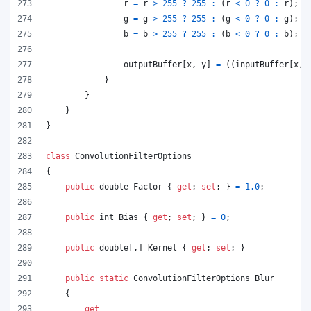
r
=
r
>
255
?
255
:
(
r
<
0
?
0
:
r
)
;
g
=
g
>
255
?
255
:
(
g
<
0
?
0
:
g
)
;
b
=
b
>
255
?
255
:
(
b
<
0
?
0
:
b
)
;
outputBuffer
[
x
,
y
]
=
(
(
inputBuffer
[
x
,
}
}
}
}
class
ConvolutionFilterOptions
{
public
double
Factor
{
get
;
set
;
}
=
1.0
;
public
int
Bias
{
get
;
set
;
}
=
0
;
public
double
[
,
]
Kernel
{
get
;
set
;
}
public
static
ConvolutionFilterOptions
Blur
{
get