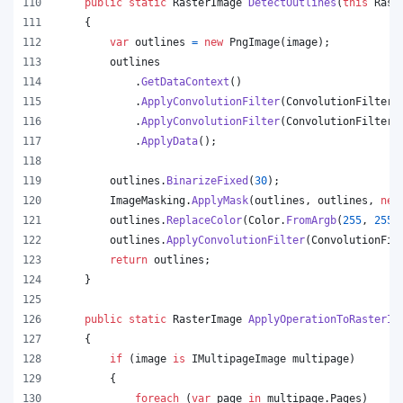
public
static
RasterImage
DetectOutlines
(
this
Rast
{
var
outlines
=
new
PngImage
(
image
)
;
outlines
.
GetDataContext
(
)
.
ApplyConvolutionFilter
(
ConvolutionFilterO
.
ApplyConvolutionFilter
(
ConvolutionFilterO
.
ApplyData
(
)
;
outlines
.
BinarizeFixed
(
30
)
;
ImageMasking
.
ApplyMask
(
outlines
,
outlines
,
new
outlines
.
ReplaceColor
(
Color
.
FromArgb
(
255
,
255
,
outlines
.
ApplyConvolutionFilter
(
ConvolutionFil
return
outlines
;
}
public
static
RasterImage
ApplyOperationToRasterIm
{
if
(
image
is
IMultipageImage
multipage
)
{
foreach
(
var
page
in
multipage
.
Pages
)