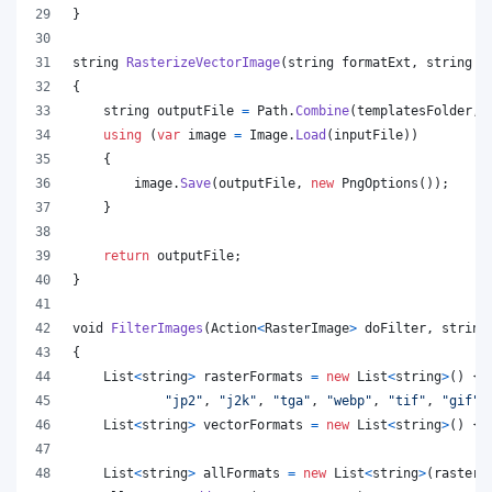
}
string
RasterizeVectorImage
(
string
formatExt
,
string
i
{
string
outputFile
=
Path
.
Combine
(
templatesFolder
,
using
(
var
image
=
Image
.
Load
(
inputFile
)
)
{
image
.
Save
(
outputFile
,
new
PngOptions
(
)
)
;
}
return
outputFile
;
}
void
FilterImages
(
Action
<
RasterImage
>
doFilter
,
string
{
List
<
string
>
rasterFormats
=
new
List
<
string
>
(
)
{
"jp2"
,
"j2k"
,
"tga"
,
"webp"
,
"tif"
,
"gif"
,
List
<
string
>
vectorFormats
=
new
List
<
string
>
(
)
{
List
<
string
>
allFormats
=
new
List
<
string
>
(
rasterF