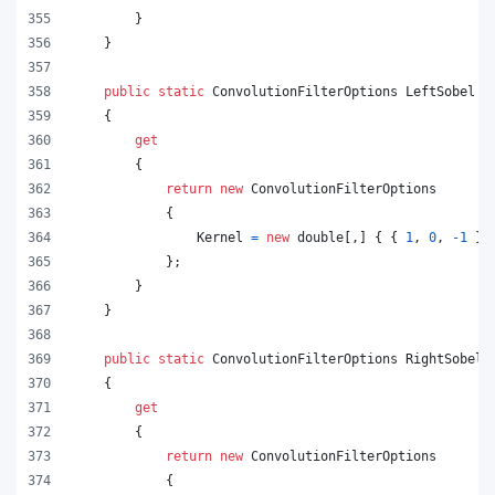
}
}
public
static
ConvolutionFilterOptions
LeftSobel
{
get
{
return
new
ConvolutionFilterOptions
{
Kernel
=
new
double
[
,
]
{
{
1
,
0
,
-
1
}
,
}
;
}
}
public
static
ConvolutionFilterOptions
RightSobel
{
get
{
return
new
ConvolutionFilterOptions
{