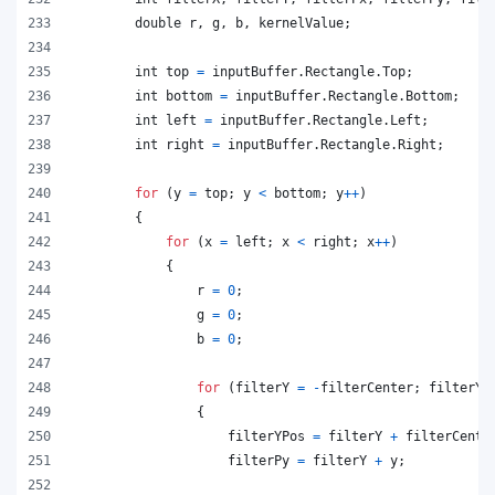
double
r
,
g
,
b
,
kernelValue
;
int
top
=
inputBuffer
.
Rectangle
.
Top
;
int
bottom
=
inputBuffer
.
Rectangle
.
Bottom
;
int
left
=
inputBuffer
.
Rectangle
.
Left
;
int
right
=
inputBuffer
.
Rectangle
.
Right
;
for
(
y
=
top
;
y
<
bottom
;
y
++
)
{
for
(
x
=
left
;
x
<
right
;
x
++
)
{
r
=
0
;
g
=
0
;
b
=
0
;
for
(
filterY
=
-
filterCenter
;
filterY
{
filterYPos
=
filterY
+
filterCente
filterPy
=
filterY
+
y
;