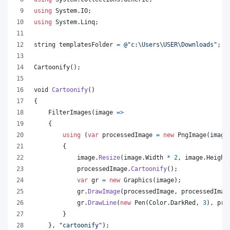
using
System
.
IO
;
using
System
.
Linq
;
string
templatesFolder
=
@"c:\Users\USER\Downloads"
;
Cartoonify
(
)
;
void
Cartoonify
(
)
{
FilterImages
(
image 
=>
{
using
(
var
processedImage
=
new
PngImage
(
image
{
image
.
Resize
(
image
.
Width
*
2
,
image
.
Height
processedImage
.
Cartoonify
(
)
;
var
gr
=
new
Graphics
(
image
)
;
gr
.
DrawImage
(
processedImage
,
processedImag
gr
.
DrawLine
(
new
Pen
(
Color
.
DarkRed
,
3
)
,
pro
}
}
,
"cartoonify"
)
;