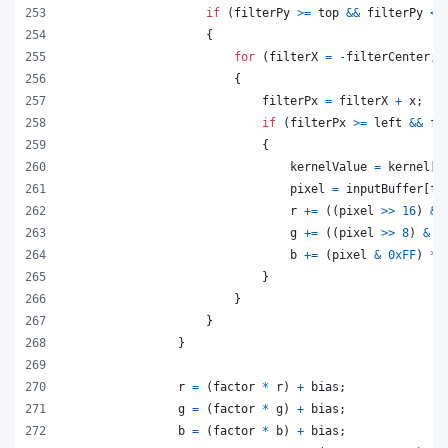
if
(
filterPy
>=
top
&&
filterPy
<
{
for
(
filterX
=
-
filterCenter
;
{
filterPx
=
filterX
+
x
;
if
(
filterPx
>=
left
&&
fi
{
kernelValue
=
kernel
[
f
pixel
=
inputBuffer
[
fi
r
+=
(
(
pixel
>>
16
)
&
g
+=
(
(
pixel
>>
8
)
&
0
b
+=
(
pixel
&
0xFF
)
*
}
}
}
}
r
=
(
factor
*
r
)
+
bias
;
g
=
(
factor
*
g
)
+
bias
;
b
=
(
factor
*
b
)
+
bias
;