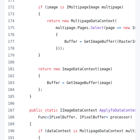
if
(
image
is
IMultipageImage
multipage
)
{
return
new
MultipageDataContext
(
multipage
.
Pages
.
Select
(
page 
=>
new
Ima
{
Buffer
=
GetImageBuffer
(
(
RasterIma
}
)
)
;
}
return
new
ImageDataContext
(
image
)
{
Buffer
=
GetImageBuffer
(
image
)
}
;
}
public
static
IImageDataContext
ApplyToDataContext
Func
<
IPixelBuffer
,
IPixelBuffer
>
processor
)
{
if
(
dataContext
is
MultipageDataContext
multip
{