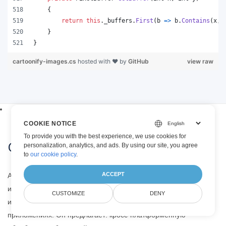
{
return
this
.
_buffers
.
First
(
b 
=>
b
.
Contains
(
x
,
}
}
cartoonify-images.cs
hosted with ❤ by
GitHub
view raw
COOKIE NOTICE
To provide you with the best experience, we use cookies for
Об Aspose.Imaging for .NET API
personalization, analytics, and ads. By using our site, you agree
to
our cookie policy
.
ACCEPT
Aspose.Imaging API — это решение для обработки
изображений, позволяющее создавать, изменять, рисовать
CUSTOMIZE
DENY
или конвертировать изображения и фотографии в
приложениях. Он предлагает: кросс-платформенную