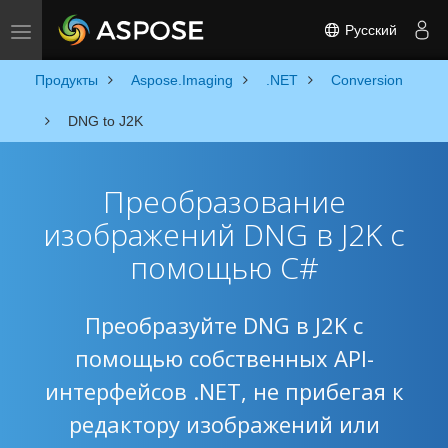
Русский
Toggle navigation
Продукты
Aspose.Imaging
.NET
Conversion
DNG to J2K
Преобразование
изображений DNG в J2K с
помощью C#
Преобразуйте DNG в J2K с
помощью собственных API-
интерфейсов .NET, не прибегая к
редактору изображений или