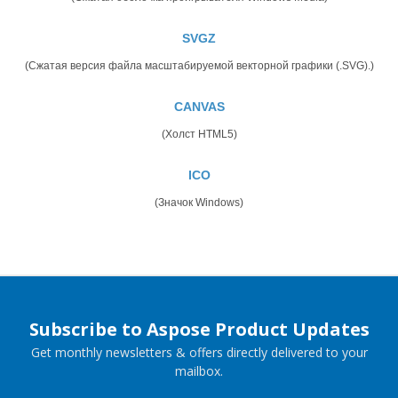
SVGZ
(Сжатая версия файла масштабируемой векторной графики (.SVG).)
CANVAS
(Холст HTML5)
ICO
(Значок Windows)
Subscribe to Aspose Product Updates
Get monthly newsletters & offers directly delivered to your
mailbox.