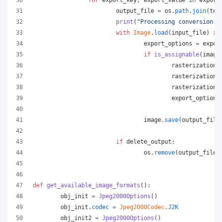
output_file
=
os
.
path
.
join
(
tem
print
(
"Processing conversion:"
with
Image
.
load
(
input_file
) 
as
export_options
=
expor
if
is_assignable
(
image
rasterization_
rasterization_
rasterization_
export_options
image
.
save
(
output_file
if
delete_output
:
os
.
remove
(
output_file
)
def
get_available_image_formats
():
obj_init
=
Jpeg2000Options
()
obj_init
.
codec
=
Jpeg2000Codec
.
J2K
obj_init2
=
Jpeg2000Options
()