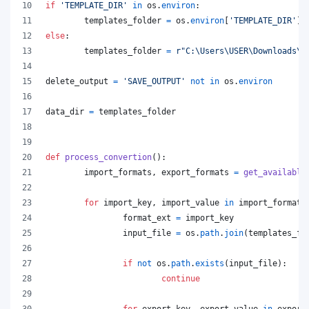
if
'TEMPLATE_DIR'
in
os
.
environ
:
templates_folder
=
os
.
environ
[
'TEMPLATE_DIR'
]
else
:
templates_folder
=
r"C:\Users\USER\Downloads\t
delete_output
=
'SAVE_OUTPUT'
not
in
os
.
environ
data_dir
=
templates_folder
def
process_convertion
():
import_formats
, 
export_formats
=
get_available
for
import_key
, 
import_value
in
import_formats
format_ext
=
import_key
input_file
=
os
.
path
.
join
(
templates_fo
if
not
os
.
path
.
exists
(
input_file
):
continue
for
export_key
, 
export_value
in
export