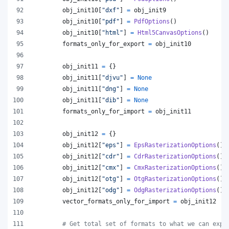
obj_init10
[
"dxf"
] 
=
obj_init9
obj_init10
[
"pdf"
] 
=
PdfOptions
()
obj_init10
[
"html"
] 
=
Html5CanvasOptions
()
formats_only_for_export
=
obj_init10
obj_init11
=
 {}
obj_init11
[
"djvu"
] 
=
None
obj_init11
[
"dng"
] 
=
None
obj_init11
[
"dib"
] 
=
None
formats_only_for_import
=
obj_init11
obj_init12
=
 {}
obj_init12
[
"eps"
] 
=
EpsRasterizationOptions
()
obj_init12
[
"cdr"
] 
=
CdrRasterizationOptions
()
obj_init12
[
"cmx"
] 
=
CmxRasterizationOptions
()
obj_init12
[
"otg"
] 
=
OtgRasterizationOptions
()
obj_init12
[
"odg"
] 
=
OdgRasterizationOptions
()
vector_formats_only_for_import
=
obj_init12
# Get total set of formats to what we can expo