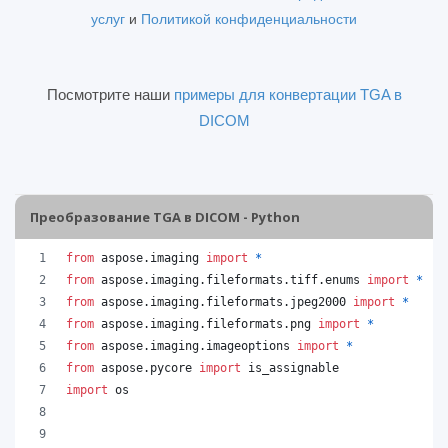
услуг
и
Политикой конфиденциальности
Посмотрите наши
примеры для конвертации TGA в
DICOM
Преобразование TGA в DICOM - Python
from
aspose
.
imaging
import
*
from
aspose
.
imaging
.
fileformats
.
tiff
.
enums
import
*
from
aspose
.
imaging
.
fileformats
.
jpeg2000
import
*
from
aspose
.
imaging
.
fileformats
.
png
import
*
from
aspose
.
imaging
.
imageoptions
import
*
from
aspose
.
pycore
import
is_assignable
import
os