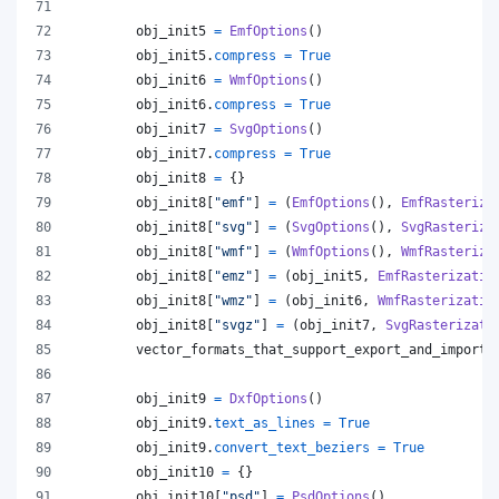
obj_init5
=
EmfOptions
()
obj_init5
.
compress
=
True
obj_init6
=
WmfOptions
()
obj_init6
.
compress
=
True
obj_init7
=
SvgOptions
()
obj_init7
.
compress
=
True
obj_init8
=
 {}
obj_init8
[
"emf"
] 
=
 (
EmfOptions
(), 
EmfRasteriza
obj_init8
[
"svg"
] 
=
 (
SvgOptions
(), 
SvgRasteriza
obj_init8
[
"wmf"
] 
=
 (
WmfOptions
(), 
WmfRasteriza
obj_init8
[
"emz"
] 
=
 (
obj_init5
, 
EmfRasterizatio
obj_init8
[
"wmz"
] 
=
 (
obj_init6
, 
WmfRasterizatio
obj_init8
[
"svgz"
] 
=
 (
obj_init7
, 
SvgRasterizati
vector_formats_that_support_export_and_import
obj_init9
=
DxfOptions
()
obj_init9
.
text_as_lines
=
True
obj_init9
.
convert_text_beziers
=
True
obj_init10
=
 {}
obj_init10
[
"psd"
] 
=
PsdOptions
()