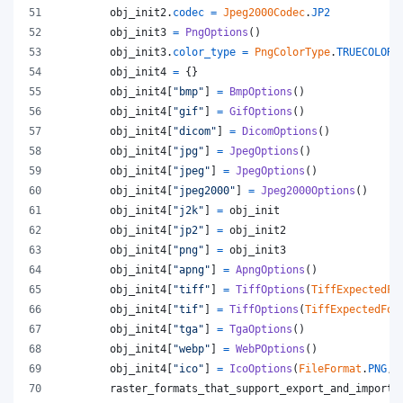
obj_init2
.
codec
=
Jpeg2000Codec
.
JP2
obj_init3
=
PngOptions
()
obj_init3
.
color_type
=
PngColorType
.
TRUECOLOR_
obj_init4
=
 {}
obj_init4
[
"bmp"
] 
=
BmpOptions
()
obj_init4
[
"gif"
] 
=
GifOptions
()
obj_init4
[
"dicom"
] 
=
DicomOptions
()
obj_init4
[
"jpg"
] 
=
JpegOptions
()
obj_init4
[
"jpeg"
] 
=
JpegOptions
()
obj_init4
[
"jpeg2000"
] 
=
Jpeg2000Options
()
obj_init4
[
"j2k"
] 
=
obj_init
obj_init4
[
"jp2"
] 
=
obj_init2
obj_init4
[
"png"
] 
=
obj_init3
obj_init4
[
"apng"
] 
=
ApngOptions
()
obj_init4
[
"tiff"
] 
=
TiffOptions
(
TiffExpectedFo
obj_init4
[
"tif"
] 
=
TiffOptions
(
TiffExpectedFor
obj_init4
[
"tga"
] 
=
TgaOptions
()
obj_init4
[
"webp"
] 
=
WebPOptions
()
obj_init4
[
"ico"
] 
=
IcoOptions
(
FileFormat
.
PNG
, 
raster_formats_that_support_export_and_import