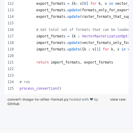
export_formats
=
 {
k
: 
v
[
0
] 
for
k
, 
v
in
vector_f
export_formats
.
update
(
formats_only_for_export
)
export_formats
.
update
(
raster_formats_that_supp
# Get total set of formats that can be loaded
import_formats
=
 {
k
 : 
VectorRasterizationOptio
import_formats
.
update
(
vector_formats_only_for_
import_formats
.
update
({
k
 : 
v
[
1
] 
for
k
, 
v
in
ve
return
import_formats
, 
export_formats
# run
process_convertion
()
convert-image-to-other-format.py
hosted with ❤ by
view raw
GitHub