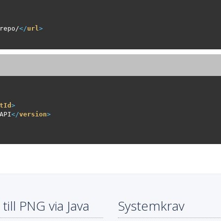
repo/
</
url
>
tId
>
API
</
version
>
ill PNG via Java
Systemkrav