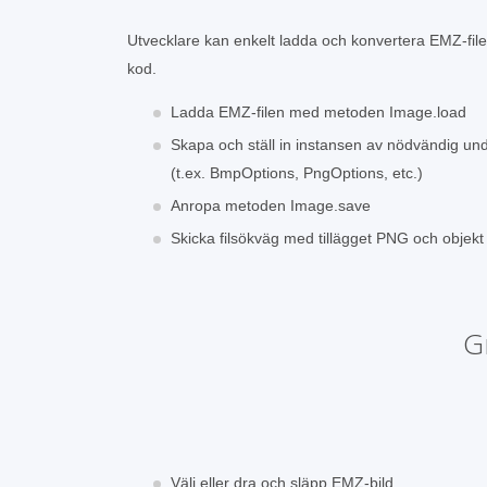
Utvecklare kan enkelt ladda och konvertera EMZ-file
kod.
Ladda EMZ-filen med metoden Image.load
Skapa och ställ in instansen av nödvändig u
(t.ex. BmpOptions, PngOptions, etc.)
Anropa metoden Image.save
Skicka filsökväg med tillägget PNG och objek
G
Välj eller dra och släpp EMZ-bild