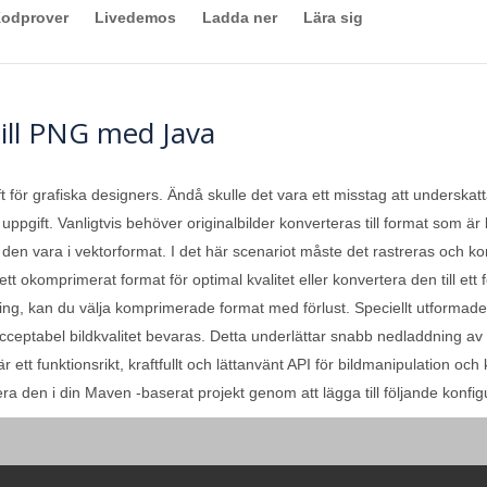
odprover
Livedemos
Ladda ner
Lära sig
ill PNG med Java
t för grafiska designers. Ändå skulle det vara ett misstag att underska
ppgift. Vanligtvis behöver originalbilder konverteras till format som är b
en vara i vektorformat. I det här scenariot måste det rastreras och konv
tt okomprimerat format för optimal kvalitet eller konvertera den till ett 
ng, kan du välja komprimerade format med förlust. Speciellt utformade a
eptabel bildkvalitet bevaras. Detta underlättar snabb nedladdning av bil
 ett funktionsrikt, kraftfullt och lättanvänt API för bildmanipulation oc
era den i din Maven -baserat projekt genom att lägga till följande konfigu