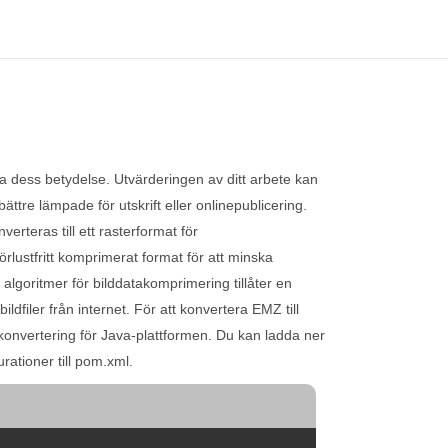
tta dess betydelse. Utvärderingen av ditt arbete kan
ättre lämpade för utskrift eller onlinepublicering.
erteras till ett rasterformat för
förlustfritt komprimerat format för att minska
lgoritmer för bilddatakomprimering tillåter en
dfiler från internet. För att konvertera EMZ till
h konvertering för Java-plattformen. Du kan ladda ner
rationer till pom.xml.