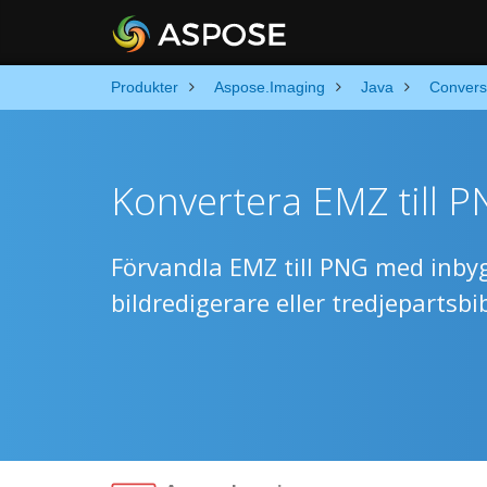
Produkter
Aspose.Imaging
Java
Convers
Konvertera EMZ till P
Förvandla EMZ till PNG med inby
bildredigerare eller tredjepartsbib