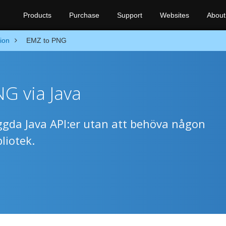
Products
Purchase
Support
Websites
About
ion
EMZ to PNG
NG via Java
ggda Java API:er utan att behöva någon
liotek.