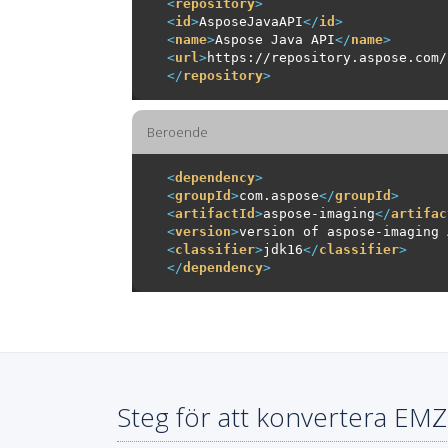
<
repository
>
<
id
>
AsposeJavaAPI
</
id
>
<
name
>
Aspose Java API
</
name
>
<
url
>
https://repository.aspose.com/
</
repository
>
Beroende
<
dependency
>
<
groupId
>
com.aspose
</
groupId
>
<
artifactId
>
aspose-imaging
</
artifac
<
version
>
version of aspose-imaging 
<
classifier
>
jdk16
</
classifier
>
</
dependency
>
Steg för att konvertera EMZ t