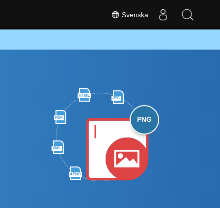
Svenska
HTML
JPG
PDF
PNG
XML
APNG