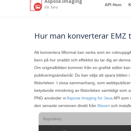
Aspose.Imaging
API Hem
K
för Java
Hur man konverterar EMZ t
Att konvertera filformat kan verka som en rutinuppgif
bero på hur snabbt och effektivt du tar dig an denna u
Om originalbilden kommer från en grafisk editor kan d
publiceringsändamål. Du kan välja att spara bilden i e
filstorleken. I vissa sammanhang, som webbpubliceri
betydande minskning av filstorleken samtidigt som acc
PNG använder vi
Aspose.Imaging for Java
API som är
den senaste versionen direkt från
Maven
och install
Repository