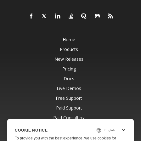
Home
Products
New Releases
Pricing
Docs
Live Demos
Free Support
Paid Support
Paid Consulting
Blog
COOKIE NOTICE
Websites
To provide you with the best experience, we use cookies for