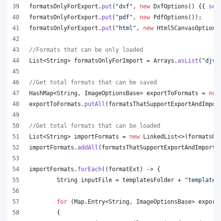
formatsOnlyForExport
.
put
(
"dxf"
, 
new
DxfOptions
() {{ 
set
formatsOnlyForExport
.
put
(
"pdf"
, 
new
PdfOptions
());
formatsOnlyForExport
.
put
(
"html"
, 
new
Html5CanvasOptions
//Formats that can be only loaded
List
<
String
> 
formatsOnlyForImport
 = 
Arrays
.
asList
(
"djvu
//Get total formats that can be saved
HashMap
<
String
, 
ImageOptionsBase
> 
exportToFormats
 = 
new
exportToFormats
.
putAll
(
formatsThatSupportExportAndImpor
//Get total formats that can be loaded
List
<
String
> 
importFormats
 = 
new
LinkedList
<>(
formatsOn
importFormats
.
addAll
(
formatsThatSupportExportAndImport
.
importFormats
.
forEach
((
formatExt
) -> {
String
inputFile
 = 
templatesFolder
 + 
"template.
for
 (
Map
.
Entry
<
String
, 
ImageOptionsBase
> 
export
	{