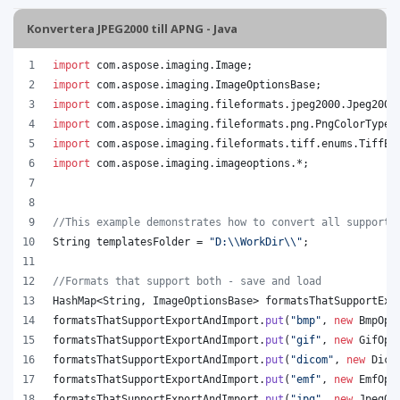
Konvertera JPEG2000 till APNG - Java
import
com
.
aspose
.
imaging
.
Image
;
import
com
.
aspose
.
imaging
.
ImageOptionsBase
;
import
com
.
aspose
.
imaging
.
fileformats
.
jpeg2000
.
Jpeg2000
import
com
.
aspose
.
imaging
.
fileformats
.
png
.
PngColorType
;
import
com
.
aspose
.
imaging
.
fileformats
.
tiff
.
enums
.
TiffEx
import
com
.
aspose
.
imaging
.
imageoptions
.*;
//This example demonstrates how to convert all supporte
String
templatesFolder
 = 
"D:
\\
WorkDir
\\
"
;
//Formats that support both - save and load
HashMap
<
String
, 
ImageOptionsBase
> 
formatsThatSupportExp
formatsThatSupportExportAndImport
.
put
(
"bmp"
, 
new
BmpOpt
formatsThatSupportExportAndImport
.
put
(
"gif"
, 
new
GifOpt
formatsThatSupportExportAndImport
.
put
(
"dicom"
, 
new
Dico
formatsThatSupportExportAndImport
.
put
(
"emf"
, 
new
EmfOpt
formatsThatSupportExportAndImport
.
put
(
"jpg"
, 
new
JpegOp