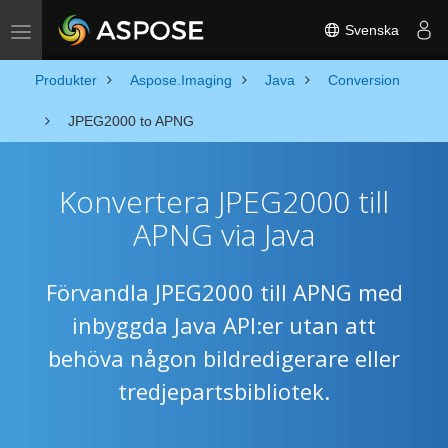
Svenska
Toggle navigation
Produkter
Aspose.Imaging
Java
Conversion
JPEG2000 to APNG
Konvertera JPEG2000 till
APNG via Java
Förvandla JPEG2000 till APNG med
inbyggda Java API:er utan att
behöva någon bildredigerare eller
tredjepartsbibliotek.