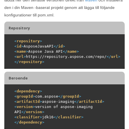
den i din Maven -baserat projekt genom att lägga till följande
konfigurationer till pom.xml.
Repository
<
repository
>
<
id
>
AsposeJavaAPI
</
id
>
<
name
>
Aspose Java API
</
name
>
<
url
>
https://repository.aspose.com/repo/
</
url
>
</
repository
>
Beroende
<
dependency
>
<
groupId
>
com.aspose
</
groupId
>
<
artifactId
>
aspose-imaging
</
artifactId
>
<
version
>
version of aspose-imaging 
API
</
version
>
<
classifier
>
jdk16
</
classifier
>
</
dependency
>