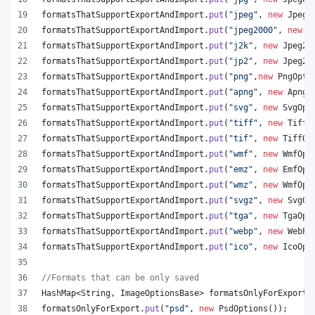
formatsThatSupportExportAndImport
.
put
(
"jpeg"
, 
new
JpegO
formatsThatSupportExportAndImport
.
put
(
"jpeg2000"
, 
new
J
formatsThatSupportExportAndImport
.
put
(
"j2k"
, 
new
Jpeg20
formatsThatSupportExportAndImport
.
put
(
"jp2"
, 
new
Jpeg20
formatsThatSupportExportAndImport
.
put
(
"png"
,
new
PngOpti
formatsThatSupportExportAndImport
.
put
(
"apng"
, 
new
ApngO
formatsThatSupportExportAndImport
.
put
(
"svg"
, 
new
SvgOpt
formatsThatSupportExportAndImport
.
put
(
"tiff"
, 
new
TiffO
formatsThatSupportExportAndImport
.
put
(
"tif"
, 
new
TiffOp
formatsThatSupportExportAndImport
.
put
(
"wmf"
, 
new
WmfOpt
formatsThatSupportExportAndImport
.
put
(
"emz"
, 
new
EmfOpt
formatsThatSupportExportAndImport
.
put
(
"wmz"
, 
new
WmfOpt
formatsThatSupportExportAndImport
.
put
(
"svgz"
, 
new
SvgOp
formatsThatSupportExportAndImport
.
put
(
"tga"
, 
new
TgaOpt
formatsThatSupportExportAndImport
.
put
(
"webp"
, 
new
WebPO
formatsThatSupportExportAndImport
.
put
(
"ico"
, 
new
IcoOpt
//Formats that can be only saved
HashMap
<
String
, 
ImageOptionsBase
> 
formatsOnlyForExport
 
formatsOnlyForExport
.
put
(
"psd"
, 
new
PsdOptions
());