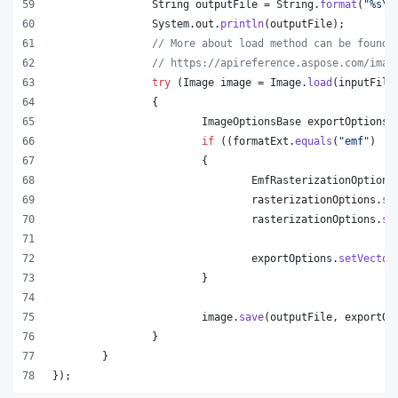
String
outputFile
 = 
String
.
format
(
"%s
\\
System
.
out
.
println
(
outputFile
);
// More about load method can be found 
// https://apireference.aspose.com/imag
try
 (
Image
image
 = 
Image
.
load
(
inputFile
		{
ImageOptionsBase
exportOptions
 
if
 ((
formatExt
.
equals
(
"emf"
) ||
			{
EmfRasterizationOptions
rasterizationOptions
.
se
rasterizationOptions
.
se
exportOptions
.
setVector
			}
image
.
save
(
outputFile
, 
exportOp
		}
	}
});