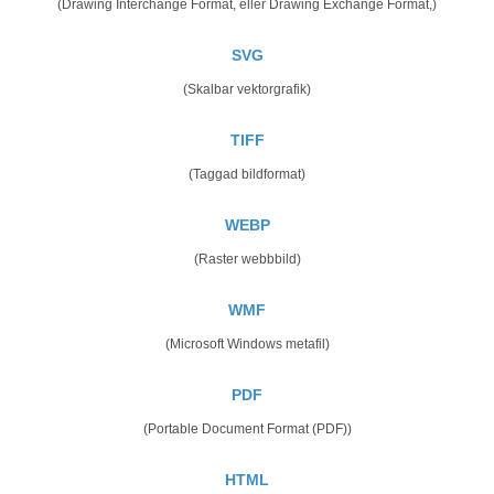
(Drawing Interchange Format, eller Drawing Exchange Format,)
SVG
(Skalbar vektorgrafik)
TIFF
(Taggad bildformat)
WEBP
(Raster webbbild)
WMF
(Microsoft Windows metafil)
PDF
(Portable Document Format (PDF))
HTML