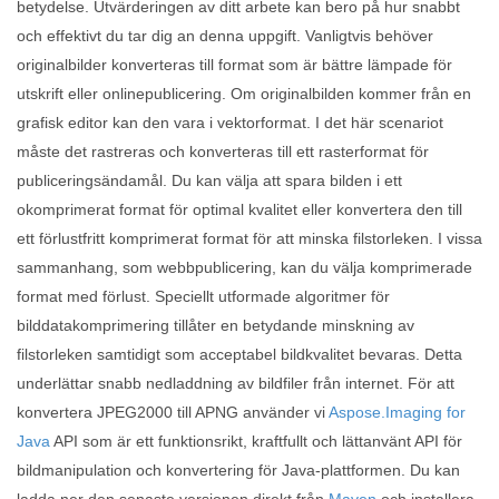
betydelse. Utvärderingen av ditt arbete kan bero på hur snabbt
och effektivt du tar dig an denna uppgift. Vanligtvis behöver
originalbilder konverteras till format som är bättre lämpade för
utskrift eller onlinepublicering. Om originalbilden kommer från en
grafisk editor kan den vara i vektorformat. I det här scenariot
måste det rastreras och konverteras till ett rasterformat för
publiceringsändamål. Du kan välja att spara bilden i ett
okomprimerat format för optimal kvalitet eller konvertera den till
ett förlustfritt komprimerat format för att minska filstorleken. I vissa
sammanhang, som webbpublicering, kan du välja komprimerade
format med förlust. Speciellt utformade algoritmer för
bilddatakomprimering tillåter en betydande minskning av
filstorleken samtidigt som acceptabel bildkvalitet bevaras. Detta
underlättar snabb nedladdning av bildfiler från internet. För att
konvertera JPEG2000 till APNG använder vi
Aspose.Imaging for
Java
API som är ett funktionsrikt, kraftfullt och lättanvänt API för
bildmanipulation och konvertering för Java-plattformen. Du kan
ladda ner den senaste versionen direkt från
Maven
och installera