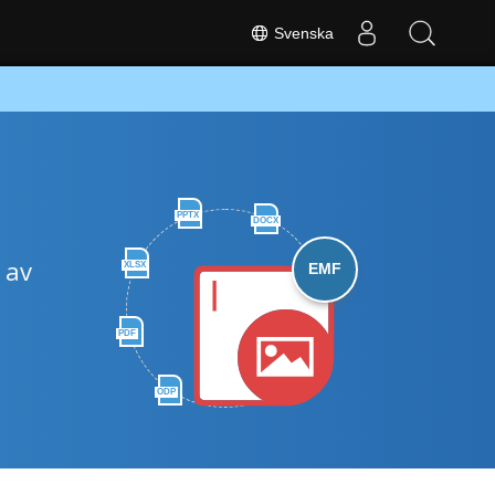
Svenska
PPTX
DOCX
 av
XLSX
EMF
PDF
ODP