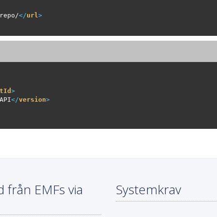
repo/
</
url
>
tId
>
API
</
version
>
d från EMFs via
Systemkrav