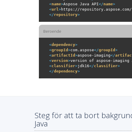
<
name
>
Aspose Java API
</
name
>
<
url
>
https://repository.aspose.com/
</
repository
>
Beroende
<
dependency
>
<
groupId
>
com.aspose
</
groupId
>
<
artifactId
>
aspose-imaging
</
artifac
<
version
>
version of aspose-imaging 
<
classifier
>
jdk16
</
classifier
>
</
dependency
>
Steg för att ta bort bakgrun
Java