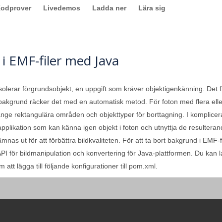
odprover
Livedemos
Ladda ner
Lära sig
i EMF-filer med Java
olerar förgrundsobjekt, en uppgift som kräver objektigenkänning. Det finns
bakgrund räcker det med en automatisk metod. För foton med flera elle
ange rektangulära områden och objekttyper för borttagning. I komplicer
applikation som kan känna igen objekt i foton och utnyttja de resultera
mnas ut för att förbättra bildkvaliteten. För att ta bort bakgrund i EMF
nt API för bildmanipulation och konvertering för Java-plattformen. Du ka
att lägga till följande konfigurationer till pom.xml.