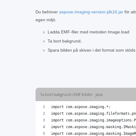
Du behöver
aspose-imaging-version-jdk16.jar
för att
egen miljö.
Ladda EMF-filer med metoden Image.load
Ta bort bakgrund;
Spara bilden på skivan i det format som stöd
Ta bort bakgrund i EMF-bilder - Java