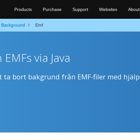
Products
Purchase
Support
Websites
About
 Background
Emf
 EMFs via Java
t ta bort bakgrund från EMF-filer med hjälp