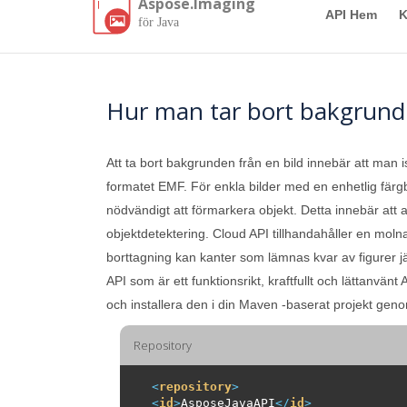
Aspose.Imaging
API Hem
K
för Java
Hur man tar bort bakgrund 
Att ta bort bakgrunden från en bild innebär att man is
formatet EMF. För enkla bilder med en enhetlig färg
nödvändigt att förmarkera objekt. Detta innebär att 
objektdetektering. Cloud API tillhandahåller en moln
borttagning kan kanter som lämnas kvar av figurer jä
API som är ett funktionsrikt, kraftfullt och lättanvä
och installera den i din Maven -baserat projekt genom 
Repository
<
repository
>
<
id
>
AsposeJavaAPI
</
id
>