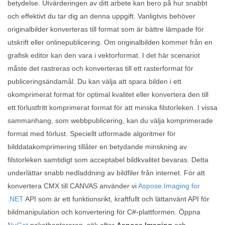
betydelse. Utvärderingen av ditt arbete kan bero på hur snabbt
och effektivt du tar dig an denna uppgift. Vanligtvis behöver
originalbilder konverteras till format som är bättre lämpade för
utskrift eller onlinepublicering. Om originalbilden kommer från en
grafisk editor kan den vara i vektorformat. I det här scenariot
måste det rastreras och konverteras till ett rasterformat för
publiceringsändamål. Du kan välja att spara bilden i ett
okomprimerat format för optimal kvalitet eller konvertera den till
ett förlustfritt komprimerat format för att minska filstorleken. I vissa
sammanhang, som webbpublicering, kan du välja komprimerade
format med förlust. Speciellt utformade algoritmer för
bilddatakomprimering tillåter en betydande minskning av
filstorleken samtidigt som acceptabel bildkvalitet bevaras. Detta
underlättar snabb nedladdning av bildfiler från internet. För att
konvertera CMX till CANVAS använder vi
Aspose.Imaging for
.NET
API som är ett funktionsrikt, kraftfullt och lättanvänt API för
bildmanipulation och konvertering för C#-plattformen. Öppna
NuGet
pakethanteraren, sök efter
Aspose.Imaging
och