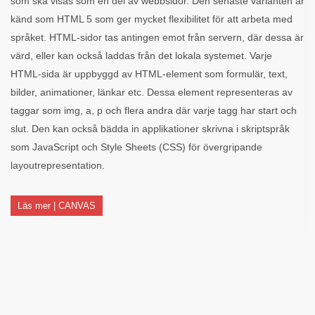
som ska visas som en del av webbsidor. Den senaste varianten är
känd som HTML 5 som ger mycket flexibilitet för att arbeta med
språket. HTML-sidor tas antingen emot från servern, där dessa är
värd, eller kan också laddas från det lokala systemet. Varje
HTML-sida är uppbyggd av HTML-element som formulär, text,
bilder, animationer, länkar etc. Dessa element representeras av
taggar som img, a, p och flera andra där varje tagg har start och
slut. Den kan också bädda in applikationer skrivna i skriptspråk
som JavaScript och Style Sheets (CSS) för övergripande
layoutrepresentation.
Läs mer | CANVAS