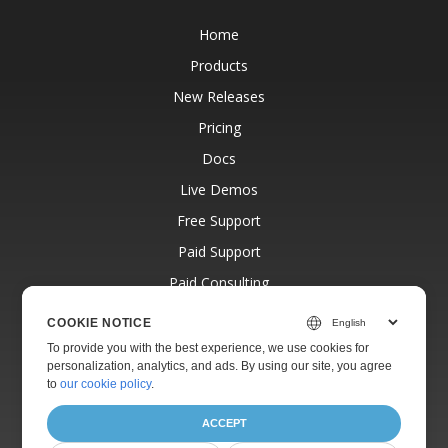
Home
Products
New Releases
Pricing
Docs
Live Demos
Free Support
Paid Support
Paid Consulting
Blog
COOKIE NOTICE
Websites
To provide you with the best experience, we use cookies for
personalization, analytics, and ads. By using our site, you agree
About
to
our cookie policy
.
ACCEPT