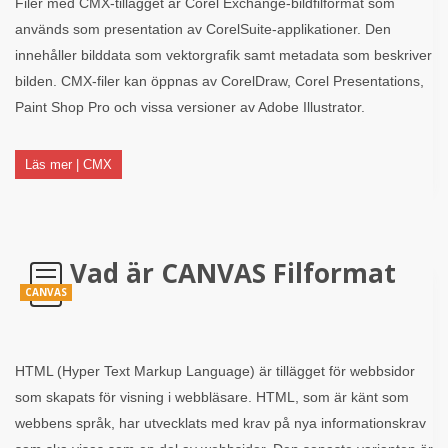
Filer med CMX-tillägget är Corel Exchange-bildfilformat som
används som presentation av CorelSuite-applikationer. Den
innehåller bilddata som vektorgrafik samt metadata som beskriver
bilden. CMX-filer kan öppnas av CorelDraw, Corel Presentations,
Paint Shop Pro och vissa versioner av Adobe Illustrator.
Läs mer | CMX
Vad är CANVAS Filformat
CANVAS
HTML (Hyper Text Markup Language) är tillägget för webbsidor
som skapats för visning i webbläsare. HTML, som är känt som
webbens språk, har utvecklats med krav på nya informationskrav