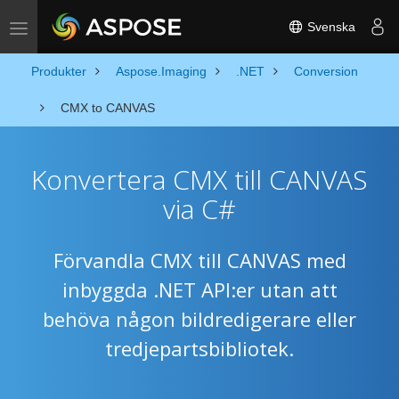
Svenska
Toggle navigation
Produkter
Aspose.Imaging
.NET
Conversion
CMX to CANVAS
Konvertera CMX till CANVAS
via C#
Förvandla CMX till CANVAS med
inbyggda .NET API:er utan att
behöva någon bildredigerare eller
tredjepartsbibliotek.