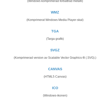
(Windows komprimerad förbättrad metafil)
WMZ
(Komprimerat Windows Media Player-skal)
TGA
(Targa grafik)
SVGZ
(Komprimerad version av Scalable Vector Graphics-fil (.SVG).)
CANVAS
(HTML5 Canvas)
ICO
(Windows-ikonen)