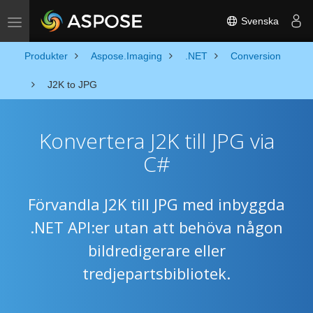
Svenska
Toggle navigation
Produkter
Aspose.Imaging
.NET
Conversion
J2K to JPG
Konvertera J2K till JPG via
C#
Förvandla J2K till JPG med inbyggda
.NET API:er utan att behöva någon
bildredigerare eller
tredjepartsbibliotek.