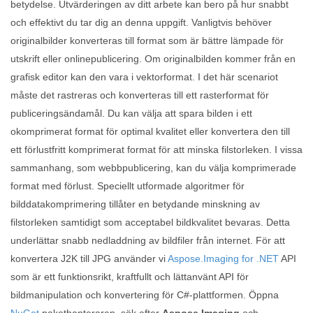
betydelse. Utvärderingen av ditt arbete kan bero på hur snabbt
och effektivt du tar dig an denna uppgift. Vanligtvis behöver
originalbilder konverteras till format som är bättre lämpade för
utskrift eller onlinepublicering. Om originalbilden kommer från en
grafisk editor kan den vara i vektorformat. I det här scenariot
måste det rastreras och konverteras till ett rasterformat för
publiceringsändamål. Du kan välja att spara bilden i ett
okomprimerat format för optimal kvalitet eller konvertera den till
ett förlustfritt komprimerat format för att minska filstorleken. I vissa
sammanhang, som webbpublicering, kan du välja komprimerade
format med förlust. Speciellt utformade algoritmer för
bilddatakomprimering tillåter en betydande minskning av
filstorleken samtidigt som acceptabel bildkvalitet bevaras. Detta
underlättar snabb nedladdning av bildfiler från internet. För att
konvertera J2K till JPG använder vi
Aspose.Imaging for .NET
API
som är ett funktionsrikt, kraftfullt och lättanvänt API för
bildmanipulation och konvertering för C#-plattformen. Öppna
NuGet
pakethanteraren, sök efter
Aspose.Imaging
och