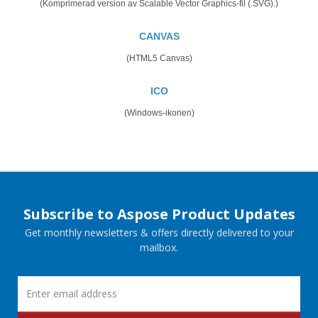
(Komprimerad version av Scalable Vector Graphics-fil (.SVG).)
CANVAS
(HTML5 Canvas)
ICO
(Windows-ikonen)
Subscribe to Aspose Product Updates
Get monthly newsletters & offers directly delivered to your
mailbox.