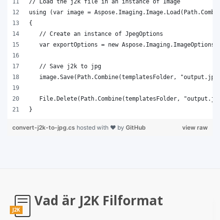
}
convert-j2k-to-jpg.cs
hosted with ❤ by
GitHub
view raw
Vad är J2K Filformat
J2K