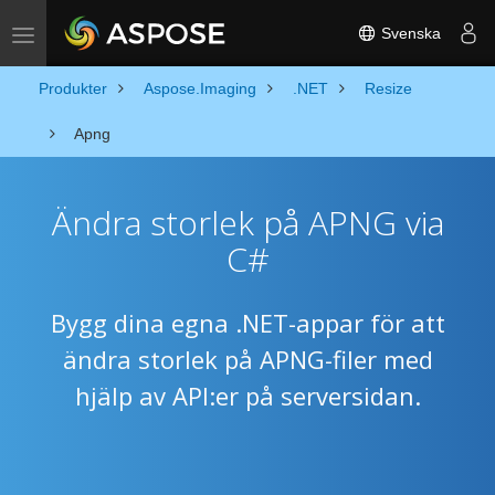
Svenska
Toggle navigation
Produkter
Aspose.Imaging
.NET
Resize
Apng
Ändra storlek på APNG via
C#
Bygg dina egna .NET-appar för att
ändra storlek på APNG-filer med
hjälp av API:er på serversidan.