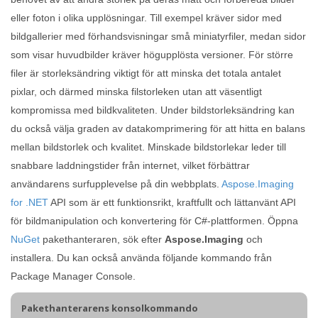
eller foton i olika upplösningar. Till exempel kräver sidor med
bildgallerier med förhandsvisningar små miniatyrfiler, medan sidor
som visar huvudbilder kräver högupplösta versioner. För större
filer är storleksändring viktigt för att minska det totala antalet
pixlar, och därmed minska filstorleken utan att väsentligt
kompromissa med bildkvaliteten. Under bildstorleksändring kan
du också välja graden av datakomprimering för att hitta en balans
mellan bildstorlek och kvalitet. Minskade bildstorlekar leder till
snabbare laddningstider från internet, vilket förbättrar
användarens surfupplevelse på din webbplats.
Aspose.Imaging
for .NET
API som är ett funktionsrikt, kraftfullt och lättanvänt API
för bildmanipulation och konvertering för C#-plattformen. Öppna
NuGet
pakethanteraren, sök efter
Aspose.Imaging
och
installera. Du kan också använda följande kommando från
Package Manager Console.
Pakethanterarens konsolkommando