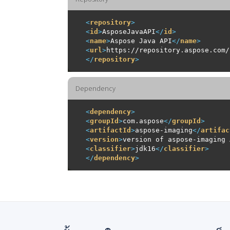
<
repository
>
<
id
>
AsposeJavaAPI
</
id
>
<
name
>
Aspose Java API
</
name
>
<
url
>
https://repository.aspose.com/
</
repository
>
Dependency
<
dependency
>
<
groupId
>
com.aspose
</
groupId
>
<
artifactId
>
aspose-imaging
</
artifac
<
version
>
version of aspose-imaging 
<
classifier
>
jdk16
</
classifier
>
</
dependency
>