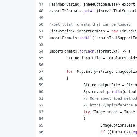
HashMap
<
String
, 
ImageOptionsBase
> 
exportT
exportToFormats
.
putAll
(
formatsThatSupport
//Get total formats that can be loaded
List
<
String
> 
importFormats
 = 
new
LinkedLi
importFormats
.
addAll
(
formatsThatSupportEx
importFormats
.
forEach
((
formatExt
) -> {
String
inputFile
 = 
templatesFolde
for
 (
Map
.
Entry
<
String
, 
ImageOptio
	{
String
outputFile
 = 
Strin
System
.
out
.
println
(
output
// More about load method
// https://apireference.a
try
 (
Image
image
 = 
Image
.
		{
ImageOptionsBase
if
 ((
formatExt
.
eq