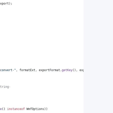
xport
);
convert-"
, 
formatExt
, 
exportFormat
.
getKey
(), 
exportFormat
.
getKey
tring-
e
() 
instanceof
WmfOptions
))