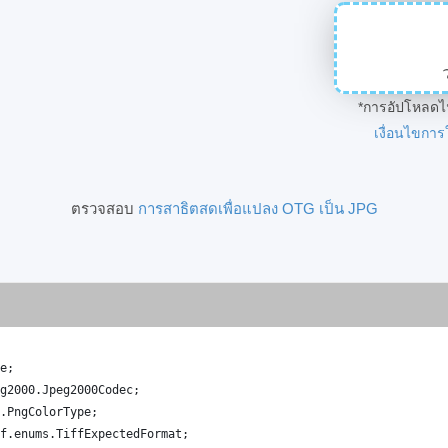
*การอัปโหลดไ
เงื่อนไขการ
ตรวจสอบ
การสาธิตสดเพื่อแปลง OTG เป็น JPG
e
;
g2000
.
Jpeg2000Codec
;
.
PngColorType
;
f
.
enums
.
TiffExpectedFormat
;