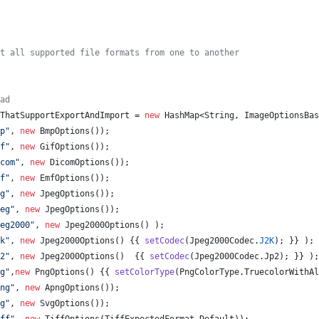
t all supported file formats from one to another
ad
ThatSupportExportAndImport
 = 
new
HashMap
<
String
, 
ImageOptionsBas
p"
, 
new
BmpOptions
());
f"
, 
new
GifOptions
());
com"
, 
new
DicomOptions
());
f"
, 
new
EmfOptions
());
g"
, 
new
JpegOptions
());
eg"
, 
new
JpegOptions
());
eg2000"
, 
new
Jpeg2000Options
() );
k"
, 
new
Jpeg2000Options
() {{ 
setCodec
(
Jpeg2000Codec
.
J2K
); }} );
2"
, 
new
Jpeg2000Options
()  {{ 
setCodec
(
Jpeg2000Codec
.
Jp2
); }} );
g"
,
new
PngOptions
() {{ 
setColorType
(
PngColorType
.
TruecolorWithAl
ng"
, 
new
ApngOptions
());
g"
, 
new
SvgOptions
());