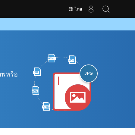
ไทย
HTML
JPG
าพหรือ
PDF
JPG
XML
APNG