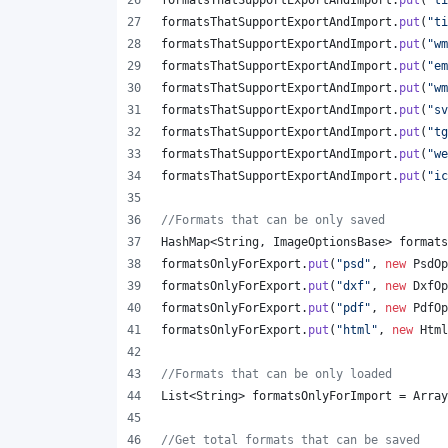
formatsThatSupportExportAndImport
.
put
(
"ti
formatsThatSupportExportAndImport
.
put
(
"ti
formatsThatSupportExportAndImport
.
put
(
"wm
formatsThatSupportExportAndImport
.
put
(
"em
formatsThatSupportExportAndImport
.
put
(
"wm
formatsThatSupportExportAndImport
.
put
(
"sv
formatsThatSupportExportAndImport
.
put
(
"tg
formatsThatSupportExportAndImport
.
put
(
"we
formatsThatSupportExportAndImport
.
put
(
"ic
//Formats that can be only saved
HashMap
<
String
, 
ImageOptionsBase
> 
formats
formatsOnlyForExport
.
put
(
"psd"
, 
new
PsdOp
formatsOnlyForExport
.
put
(
"dxf"
, 
new
DxfOp
formatsOnlyForExport
.
put
(
"pdf"
, 
new
PdfOp
formatsOnlyForExport
.
put
(
"html"
, 
new
Html
//Formats that can be only loaded
List
<
String
> 
formatsOnlyForImport
 = 
Array
//Get total formats that can be saved