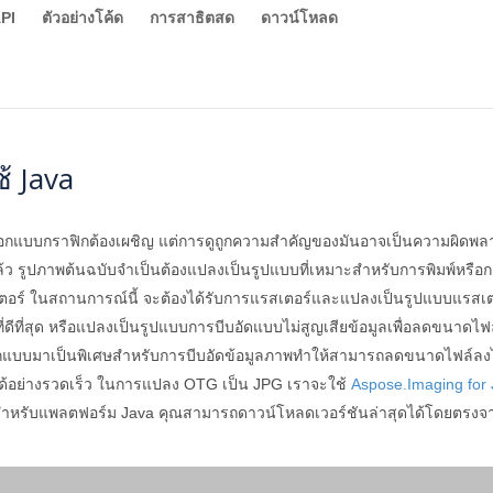
PI
ตัวอย่างโค้ด
การสาธิตสด
ดาวน์โหลด
้ Java
อกแบบกราฟิกต้องเผชิญ แต่การดูถูกความสำคัญของมันอาจเป็นความผิดพลาด
ปแล้ว รูปภาพต้นฉบับจำเป็นต้องแปลงเป็นรูปแบบที่เหมาะสำหรับการพิมพ์หร
ตอร์ ในสถานการณ์นี้ จะต้องได้รับการแรสเตอร์และแปลงเป็นรูปแบบแรสเตอร
พที่ดีที่สุด หรือแปลงเป็นรูปแบบการบีบอัดแบบไม่สูญเสียข้อมูลเพื่อลดขนา
มที่ออกแบบมาเป็นพิเศษสำหรับการบีบอัดข้อมูลภาพทำให้สามารถลดขนาดไฟล์ล
ได้อย่างรวดเร็ว ในการแปลง OTG เป็น JPG เราจะใช้
Aspose.Imaging for
สำหรับแพลตฟอร์ม Java คุณสามารถดาวน์โหลดเวอร์ชันล่าสุดได้โดยตรง