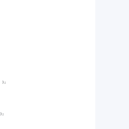
 );
);