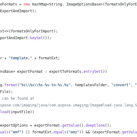
oFormats
 = 
new
HashMap
<
String
, 
ImageOptionsBase
>(
formatsOnlyForE
ExportAndImport
);
st
<>(
formatsOnlyForImport
);
portAndImport
.
keySet
());
r
 + 
"template."
 + 
formatExt
;
nsBase
> 
exportFormat
 : 
exportToFormats
.
entrySet
())
g
.
format
(
"%s
\\
%s
\\
%s-%s-to-%s.%s"
, 
templatesFolder
, 
"convert"
, 
"
File
);
 can be found at
spose.com/imaging/java/com.aspose.imaging/Image#load-java.lang.S
load
(
inputFile
))
exportOptions
 = 
exportFormat
.
getValue
().
deepClone
();
uals
(
"emf"
) || 
formatExt
.
equals
(
"emz"
)) && (
exportFormat
.
getValu