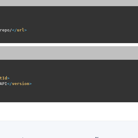
repo/
</
url
>
tId
>
API
</
version
>