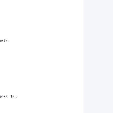
e
>();
pha
); }});