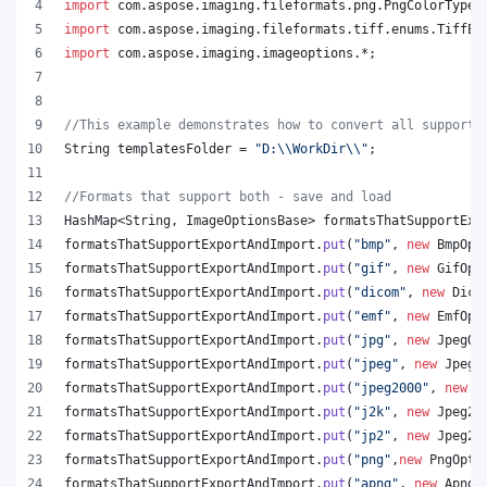
import
com
.
aspose
.
imaging
.
fileformats
.
png
.
PngColorType
;
import
com
.
aspose
.
imaging
.
fileformats
.
tiff
.
enums
.
TiffEx
import
com
.
aspose
.
imaging
.
imageoptions
.*;
//This example demonstrates how to convert all supporte
String
templatesFolder
 = 
"D:
\\
WorkDir
\\
"
;
//Formats that support both - save and load
HashMap
<
String
, 
ImageOptionsBase
> 
formatsThatSupportExp
formatsThatSupportExportAndImport
.
put
(
"bmp"
, 
new
BmpOpt
formatsThatSupportExportAndImport
.
put
(
"gif"
, 
new
GifOpt
formatsThatSupportExportAndImport
.
put
(
"dicom"
, 
new
Dico
formatsThatSupportExportAndImport
.
put
(
"emf"
, 
new
EmfOpt
formatsThatSupportExportAndImport
.
put
(
"jpg"
, 
new
JpegOp
formatsThatSupportExportAndImport
.
put
(
"jpeg"
, 
new
JpegO
formatsThatSupportExportAndImport
.
put
(
"jpeg2000"
, 
new
J
formatsThatSupportExportAndImport
.
put
(
"j2k"
, 
new
Jpeg20
formatsThatSupportExportAndImport
.
put
(
"jp2"
, 
new
Jpeg20
formatsThatSupportExportAndImport
.
put
(
"png"
,
new
PngOpti
formatsThatSupportExportAndImport
.
put
(
"apng"
, 
new
ApngO