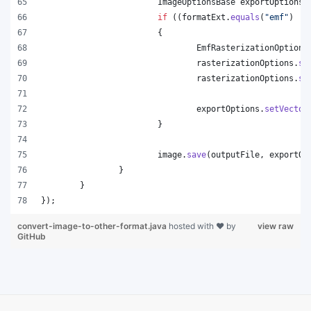
ImageOptionsBase
exportOptions
 
if
 ((
formatExt
.
equals
(
"emf"
) ||
			{
EmfRasterizationOptions
rasterizationOptions
.
se
rasterizationOptions
.
se
exportOptions
.
setVector
			}
image
.
save
(
outputFile
, 
exportOp
		}
	}
});
convert-image-to-other-format.java
hosted with ❤ by
view raw
GitHub