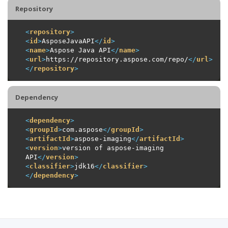
Repository
<
repository
>
<
id
>
AsposeJavaAPI
</
id
>
<
name
>
Aspose Java API
</
name
>
<
url
>
https://repository.aspose.com/repo/
</
url
>
</
repository
>
Dependency
<
dependency
>
<
groupId
>
com.aspose
</
groupId
>
<
artifactId
>
aspose-imaging
</
artifactId
>
<
version
>
version of aspose-imaging 
API
</
version
>
<
classifier
>
jdk16
</
classifier
>
</
dependency
>