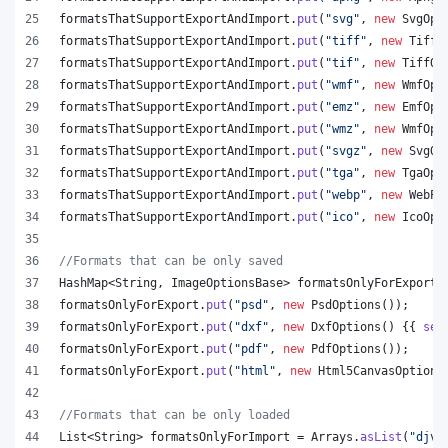
formatsThatSupportExportAndImport
.
put
(
"svg"
, 
new
SvgOpt
formatsThatSupportExportAndImport
.
put
(
"tiff"
, 
new
TiffO
formatsThatSupportExportAndImport
.
put
(
"tif"
, 
new
TiffOp
formatsThatSupportExportAndImport
.
put
(
"wmf"
, 
new
WmfOpt
formatsThatSupportExportAndImport
.
put
(
"emz"
, 
new
EmfOpt
formatsThatSupportExportAndImport
.
put
(
"wmz"
, 
new
WmfOpt
formatsThatSupportExportAndImport
.
put
(
"svgz"
, 
new
SvgOp
formatsThatSupportExportAndImport
.
put
(
"tga"
, 
new
TgaOpt
formatsThatSupportExportAndImport
.
put
(
"webp"
, 
new
WebPO
formatsThatSupportExportAndImport
.
put
(
"ico"
, 
new
IcoOpt
//Formats that can be only saved
HashMap
<
String
, 
ImageOptionsBase
> 
formatsOnlyForExport
 
formatsOnlyForExport
.
put
(
"psd"
, 
new
PsdOptions
());
formatsOnlyForExport
.
put
(
"dxf"
, 
new
DxfOptions
() {{ 
set
formatsOnlyForExport
.
put
(
"pdf"
, 
new
PdfOptions
());
formatsOnlyForExport
.
put
(
"html"
, 
new
Html5CanvasOptions
//Formats that can be only loaded
List
<
String
> 
formatsOnlyForImport
 = 
Arrays
.
asList
(
"djvu