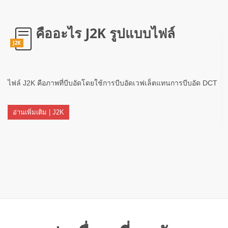
คืออะไร J2K รูปแบบไฟล์
J2K
ไฟล์ J2K คือภาพที่บีบอัดโดยใช้การบีบอัดเวฟเล็ตแทนการบีบอัด DCT
อ่านเพิ่มเติม | J2K