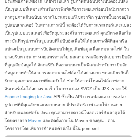
ประสิทธิภาพเพียงใด โดยทั่วไปแล้ว รูปภาพต้นฉบับจำเป็นต้องแปลง
เป็นรูปแบบที่เหมาะสำหรับการพิมพ์หรือการเผยแพร่ออนไลน์มากกว่า
หากรูปภาพต้นฉบับมาจากโปรแกรมแก้ไขกราฟิก รูปภาพนั้นอาจอยู่ใน
รูปแบบเวกเตอร์ ในสถานการณ์นี้ จะต้องได้รับการแรสเตอร์และแปลง
เป็นรูปแบบแรสเตอร์เพื่อวัตถุประสงค์ในการเผยแพร่ คุณมีทางเลือกใน
การบันทึกรูปภาพในรูปแบบที่ไม่บีบอัดเพื่อให้ได้คุณภาพที่ดีที่สุด หรือ
แปลงเป็นรูปแบบการบีบอัดแบบไม่สูญเสียข้อมูลเพื่อลดขนาดไฟล์ ใน
บางบริบท เช่น การเผยแพร่ทางเว็บ คุณสามารถเลือกรูปแบบการบีบอัด
ที่สูญเสียข้อมูลได้ อัลกอริธึมที่ออกแบบมาเป็นพิเศษสำหรับการบีบอัด
ข้อมูลภาพทำให้สามารถลดขนาดไฟล์ลงได้อย่างมาก ขณะเดียวกันก็
รักษาคุณภาพของภาพที่ยอมรับได้ ช่วยให้ดาวน์โหลดไฟล์ภาพจาก
อินเทอร์เน็ตได้อย่างรวดเร็ว ในการแปลง SVGZ เป็น J2K เราจะใช้
Aspose.Imaging for Java
API ซึ่งเป็น API การแปลงและการแปลง
รูปภาพที่มีคุณลักษณะหลากหลาย มีประสิทธิภาพ และใช้งานง่าย
สำหรับแพลตฟอร์ม Java คุณสามารถดาวน์โหลดเวอร์ชันล่าสุดได้
โดยตรงจาก
Maven
และติดตั้งภายใน Maven ของคุณ - ตาม
โครงการโดยเพิ่มการกำหนดค่าต่อไปนี้ใน pom.xml