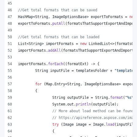
//Get total formats that can be saved
HashMap
<
String
, 
ImageOptionsBase
> 
exportToFormats
 = 
new
exportToFormats
.
putAll
(
formatsThatSupportExportAndImpor
//Get total formats that can be loaded
List
<
String
> 
importFormats
 = 
new
LinkedList
<>(
formatsOn
importFormats
.
addAll
(
formatsThatSupportExportAndImport
.
importFormats
.
forEach
((
formatExt
) -> {
String
inputFile
 = 
templatesFolder
 + 
"template.
for
 (
Map
.
Entry
<
String
, 
ImageOptionsBase
> 
export
	{
String
outputFile
 = 
String
.
format
(
"%s
\\
System
.
out
.
println
(
outputFile
);
// More about load method can be found 
// https://apireference.aspose.com/imag
try
 (
Image
image
 = 
Image
.
load
(
inputFile
		{