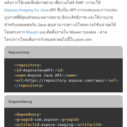
หลังการใช้เอฟเฟ็กต์ภาพถ่าย เพื่อรวมไฟล์ EMF เราจะใช้
Aspose.Imaging for Java
API ซึ่งเป็น API การแปลงและการแปลง
รูปภาพที่มีคุณลักษณะหลากหลาย มีประสิทธิภาพ และใช้งานง่าย
สำหรับแพลตฟอร์ม Java คุณสามารถดาวน์โหลดเวอร์ชันล่าสุดได้
โดยตรงจาก
Maven
และติดตั้งภายใน Maven ของคุณ - ตาม
โครงการโดยเพิ่มการกำหนดค่าต่อไปนี้ใน pom.xml
Repository
<
repository
>
<
id
>
AsposeJavaAPI
</
id
>
<
name
>
Aspose Java API
</
name
>
<
url
>
https://repository.aspose.com/repo/
</
url
>
</
repository
>
Dependency
<
dependency
>
<
groupId
>
com.aspose
</
groupId
>
<
artifactId
>
aspose-imaging
</
artifactId
>