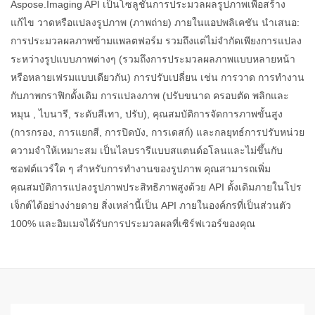
Aspose.Imaging API เป็นโซลูชันการประมวลผลรูปภาพเพื่อสร้าง
แก้ไข วาดหรือแปลงรูปภาพ (ภาพถ่าย) ภายในแอปพลิเคชัน นำเสนอ:
การประมวลผลภาพข้ามแพลตฟอร์ม รวมถึงแต่ไม่จำกัดเพียงการแปลง
ระหว่างรูปแบบภาพต่างๆ (รวมถึงการประมวลผลภาพแบบหลายหน้า
หรือหลายเฟรมแบบเดียวกัน) การปรับเปลี่ยน เช่น การวาด การทำงาน
กับภาพกราฟิกดั้งเดิม การแปลงภาพ (ปรับขนาด ครอบตัด พลิกและ
หมุน , ไบนารี, ระดับสีเทา, ปรับ), คุณสมบัติการจัดการภาพขั้นสูง
(การกรอง, การแยกสี, การปิดบัง, การเดสก์) และกลยุทธ์การปรับหน่วย
ความจำให้เหมาะสม เป็นไลบรารีแบบสแตนด์อโลนและไม่ขึ้นกับ
ซอฟต์แวร์ใด ๆ สำหรับการทำงานของรูปภาพ คุณสามารถเพิ่ม
คุณสมบัติการแปลงรูปภาพประสิทธิภาพสูงด้วย API ดั้งเดิมภายในโปร
เจ็กต์ได้อย่างง่ายดาย สิ่งเหล่านี้เป็น API ภายในองค์กรที่เป็นส่วนตัว
100% และอิมเมจได้รับการประมวลผลที่เซิร์ฟเวอร์ของคุณ