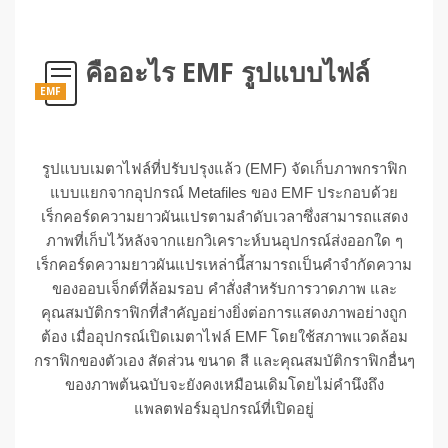
คืออะไร EMF รูปแบบไฟล์
EMF
รูปแบบเมตาไฟล์ที่ปรับปรุงแล้ว (EMF) จัดเก็บภาพกราฟิก
แบบแยกจากอุปกรณ์ Metafiles ของ EMF ประกอบด้วย
เร็กคอร์ดความยาวผันแปรตามลำดับเวลาซึ่งสามารถแสดง
ภาพที่เก็บไว้หลังจากแยกวิเคราะห์บนอุปกรณ์ส่งออกใด ๆ
เร็กคอร์ดความยาวผันแปรเหล่านี้สามารถเป็นคำจำกัดความ
ของออบเจ็กต์ที่ล้อมรอบ คำสั่งสำหรับการวาดภาพ และ
คุณสมบัติกราฟิกที่สำคัญอย่างยิ่งต่อการแสดงภาพอย่างถูก
ต้อง เมื่ออุปกรณ์เปิดเมตาไฟล์ EMF โดยใช้สภาพแวดล้อม
กราฟิกของตัวเอง สัดส่วน ขนาด สี และคุณสมบัติกราฟิกอื่นๆ
ของภาพต้นฉบับจะยังคงเหมือนเดิมโดยไม่คำนึงถึง
แพลตฟอร์มอุปกรณ์ที่เปิดอยู่