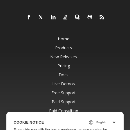
Home
Products
New Releases
Pricing
Docs
Live Demos
Free Support
Paid Support
Paid Consulting
Blog
COOKIE NOTICE
Websites
To provide you with the best experience, we use cookies for