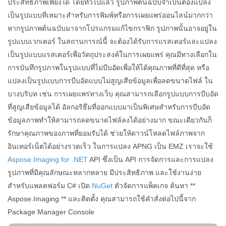
ประสิทธิภาพเพียงใด โดยทั่วไปแล้ว รูปภาพต้นฉบับจำเป็นต้องแปลง
เป็นรูปแบบที่เหมาะสำหรับการพิมพ์หรือการเผยแพร่ออนไลน์มากกว่า
หากรูปภาพต้นฉบับมาจากโปรแกรมแก้ไขกราฟิก รูปภาพนั้นอาจอยู่ใน
รูปแบบเวกเตอร์ ในสถานการณ์นี้ จะต้องได้รับการแรสเตอร์และแปลง
เป็นรูปแบบแรสเตอร์เพื่อวัตถุประสงค์ในการเผยแพร่ คุณมีทางเลือกใน
การบันทึกรูปภาพในรูปแบบที่ไม่บีบอัดเพื่อให้ได้คุณภาพที่ดีที่สุด หรือ
แปลงเป็นรูปแบบการบีบอัดแบบไม่สูญเสียข้อมูลเพื่อลดขนาดไฟล์ ใน
บางบริบท เช่น การเผยแพร่ทางเว็บ คุณสามารถเลือกรูปแบบการบีบอัด
ที่สูญเสียข้อมูลได้ อัลกอริธึมที่ออกแบบมาเป็นพิเศษสำหรับการบีบอัด
ข้อมูลภาพทำให้สามารถลดขนาดไฟล์ลงได้อย่างมาก ขณะเดียวกันก็
รักษาคุณภาพของภาพที่ยอมรับได้ ช่วยให้ดาวน์โหลดไฟล์ภาพจาก
อินเทอร์เน็ตได้อย่างรวดเร็ว ในการแปลง APNG เป็น EMZ เราจะใช้
Aspose.Imaging for .NET
API ซึ่งเป็น API การจัดการและการแปลง
รูปภาพที่มีคุณลักษณะหลากหลาย มีประสิทธิภาพ และใช้งานง่าย
สำหรับแพลตฟอร์ม C# เปิด
NuGet
ตัวจัดการแพ็คเกจ ค้นหา **
Aspose.Imaging ** และติดตั้ง คุณสามารถใช้คำสั่งต่อไปนี้จาก
Package Manager Console