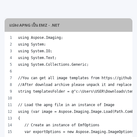
แปลง APNG เป็น EMZ - .NET