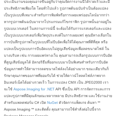
ประเมินงานของคุณอาจขึ้นอยู่กับว่าคุณจัดการงานนี้ได้รวดเร็วและมี
ประสิทธิภาพเพียงใด โดยทั่วไปแล้ว รูปภาพต้นฉบับจำเป็นต้องแปลง
เป็นรูปแบบที่เหมาะสำหรับการพิมพ์หรือการเผยแพร่ออนไลน์มากกว่า
หากรูปภาพต้นฉบับมาจากโปรแกรมแก้ไขกราฟิก รูปภาพนั้นอาจอยู่ใน
รูปแบบเวกเตอร์ ในสถานการณ์นี้ จะต้องได้รับการแรสเตอร์และแปลง
เป็นรูปแบบแรสเตอร์เพื่อวัตถุประสงค์ในการเผยแพร่ คุณมีทางเลือกใน
การบันทึกรูปภาพในรูปแบบที่ไม่บีบอัดเพื่อให้ได้คุณภาพที่ดีที่สุด หรือ
แปลงเป็นรูปแบบการบีบอัดแบบไม่สูญเสียข้อมูลเพื่อลดขนาดไฟล์ ใน
บางบริบท เช่น การเผยแพร่ทางเว็บ คุณสามารถเลือกรูปแบบการบีบอัด
ที่สูญเสียข้อมูลได้ อัลกอริธึมที่ออกแบบมาเป็นพิเศษสำหรับการบีบอัด
ข้อมูลภาพทำให้สามารถลดขนาดไฟล์ลงได้อย่างมาก ขณะเดียวกันก็
รักษาคุณภาพของภาพที่ยอมรับได้ ช่วยให้ดาวน์โหลดไฟล์ภาพจาก
อินเทอร์เน็ตได้อย่างรวดเร็ว ในการแปลง CMX เป็น JPEG2000 เรา
จะใช้
Aspose.Imaging for .NET
API ซึ่งเป็น API การจัดการและการ
แปลงรูปภาพที่มีคุณลักษณะหลากหลาย มีประสิทธิภาพ และใช้งานง่าย
สำหรับแพลตฟอร์ม C# เปิด
NuGet
ตัวจัดการแพ็คเกจ ค้นหา **
Aspose.Imaging ** และติดตั้ง คุณสามารถใช้คำสั่งต่อไปนี้จาก
Package Manager Console