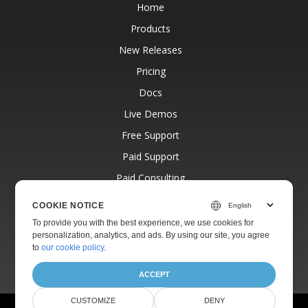
Home
Products
New Releases
Pricing
Docs
Live Demos
Free Support
Paid Support
Paid Consulting
Blog
COOKIE NOTICE
Websites
To provide you with the best experience, we use cookies for
personalization, analytics, and ads. By using our site, you agree
About
to
our cookie policy
.
ACCEPT
CUSTOMIZE
DENY