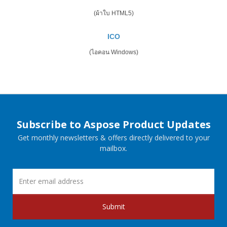
(ผ้าใบ HTML5)
ICO
(ไอคอน Windows)
Subscribe to Aspose Product Updates
Get monthly newsletters & offers directly delivered to your
mailbox.
Submit