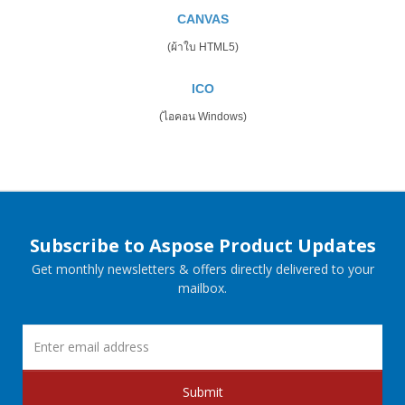
CANVAS
(ผ้าใบ HTML5)
ICO
(ไอคอน Windows)
Subscribe to Aspose Product Updates
Get monthly newsletters & offers directly delivered to your
mailbox.
Submit