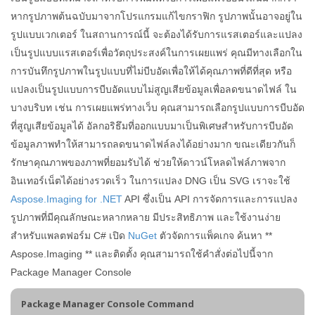
หากรูปภาพต้นฉบับมาจากโปรแกรมแก้ไขกราฟิก รูปภาพนั้นอาจอยู่ใน
รูปแบบเวกเตอร์ ในสถานการณ์นี้ จะต้องได้รับการแรสเตอร์และแปลง
เป็นรูปแบบแรสเตอร์เพื่อวัตถุประสงค์ในการเผยแพร่ คุณมีทางเลือกใน
การบันทึกรูปภาพในรูปแบบที่ไม่บีบอัดเพื่อให้ได้คุณภาพที่ดีที่สุด หรือ
แปลงเป็นรูปแบบการบีบอัดแบบไม่สูญเสียข้อมูลเพื่อลดขนาดไฟล์ ใน
บางบริบท เช่น การเผยแพร่ทางเว็บ คุณสามารถเลือกรูปแบบการบีบอัด
ที่สูญเสียข้อมูลได้ อัลกอริธึมที่ออกแบบมาเป็นพิเศษสำหรับการบีบอัด
ข้อมูลภาพทำให้สามารถลดขนาดไฟล์ลงได้อย่างมาก ขณะเดียวกันก็
รักษาคุณภาพของภาพที่ยอมรับได้ ช่วยให้ดาวน์โหลดไฟล์ภาพจาก
อินเทอร์เน็ตได้อย่างรวดเร็ว ในการแปลง DNG เป็น SVG เราจะใช้
Aspose.Imaging for .NET
API ซึ่งเป็น API การจัดการและการแปลง
รูปภาพที่มีคุณลักษณะหลากหลาย มีประสิทธิภาพ และใช้งานง่าย
สำหรับแพลตฟอร์ม C# เปิด
NuGet
ตัวจัดการแพ็คเกจ ค้นหา **
Aspose.Imaging ** และติดตั้ง คุณสามารถใช้คำสั่งต่อไปนี้จาก
Package Manager Console
Package Manager Console Command