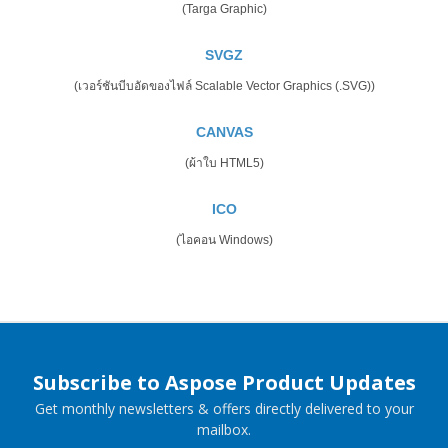
(Targa Graphic)
SVGZ
(เวอร์ชันบีบอัดของไฟล์ Scalable Vector Graphics (.SVG))
CANVAS
(ผ้าใบ HTML5)
ICO
(ไอคอน Windows)
Subscribe to Aspose Product Updates
Get monthly newsletters & offers directly delivered to your
mailbox.