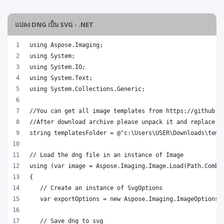
แปลง DNG เป็น SVG - .NET