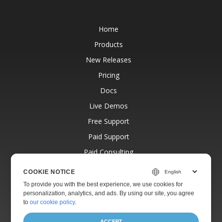
Home
Products
New Releases
Pricing
Docs
Live Demos
Free Support
Paid Support
Paid Consulting
Blog
COOKIE NOTICE
Websites
To provide you with the best experience, we use cookies for
personalization, analytics, and ads. By using our site, you agree
About
to
our cookie policy
.
ACCEPT