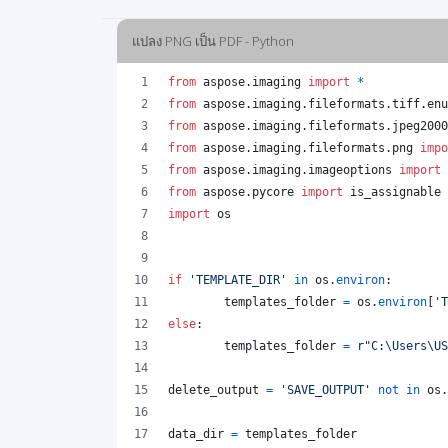
แปลง PNG เป็น PDF - Python
from
aspose
.
imaging
import
*
from
aspose
.
imaging
.
fileformats
.
tiff
.
enu
from
aspose
.
imaging
.
fileformats
.
jpeg2000
from
aspose
.
imaging
.
fileformats
.
png
impo
from
aspose
.
imaging
.
imageoptions
import
from
aspose
.
pycore
import
is_assignable
import
os
if
'TEMPLATE_DIR'
in
os
.
environ
:
templates_folder
=
os
.
environ
[
'T
else
:
templates_folder
=
r"C:\Users\US
delete_output
=
'SAVE_OUTPUT'
not
in
os
.
data_dir
=
templates_folder