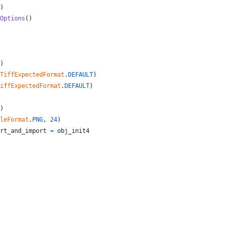
)
Options
()
)
TiffExpectedFormat
.
DEFAULT
)
iffExpectedFormat
.
DEFAULT
)
)
leFormat
.
PNG
, 
24
)
rt_and_import
=
obj_init4