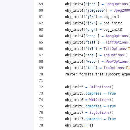
obj_init4
[
"jpeg"
] 
=
JpegOptions
(
obj_init4
[
"jpeg2000"
] 
=
Jpeg2000
obj_init4
[
"j2k"
] 
=
obj_init
obj_init4
[
"jp2"
] 
=
obj_init2
obj_init4
[
"png"
] 
=
obj_init3
obj_init4
[
"apng"
] 
=
ApngOptions
(
obj_init4
[
"tiff"
] 
=
TiffOptions
(
obj_init4
[
"tif"
] 
=
TiffOptions
(
T
obj_init4
[
"tga"
] 
=
TgaOptions
()
obj_init4
[
"webp"
] 
=
WebPOptions
(
obj_init4
[
"ico"
] 
=
IcoOptions
(
Fi
raster_formats_that_support_expo
obj_init5
=
EmfOptions
()
obj_init5
.
compress
=
True
obj_init6
=
WmfOptions
()
obj_init6
.
compress
=
True
obj_init7
=
SvgOptions
()
obj_init7
.
compress
=
True
obj_init8
=
 {}