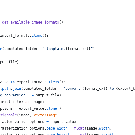
get_available_image_formats
()
import_formats
.
items
():
n
(
templates_folder
, 
f"template.
{
format_ext
}
"
)
put_file
):
alue
in
export_formats
.
items
():
.
path
.
join
(
templates_folder
, 
f"convert-
{
format_ext
}
-to-
{
export_k
g conversion:"
+
output_file
)
input_file
) 
as
image
:
ptions
=
export_value
.
clone
()
signable
(
image
, 
VectorImage
):
rasterization_options
=
import_value
rasterization_options
.
page_width
=
float
(
image
.
width
)