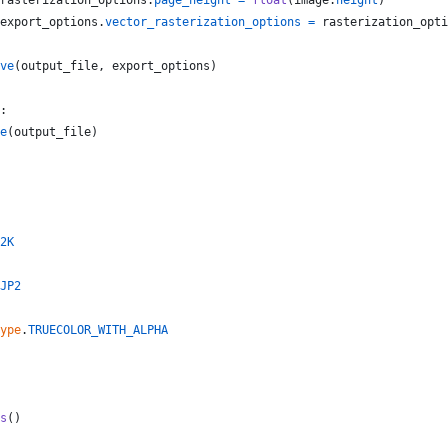
rasterization_options
.
page_height
=
float
(
image
.
height
)
export_options
.
vector_rasterization_options
=
rasterization_opti
ve
(
output_file
, 
export_options
)
:
e
(
output_file
)
2K
JP2
ype
.
TRUECOLOR_WITH_ALPHA
s
()