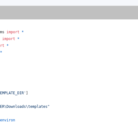
ms
import
*
import
*
rt
*
*
EMPLATE_DIR'
]
ER\Downloads\templates"
environ