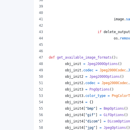
image
.
sa
if
delete_output
os
.
remov
def
get_available_image_formats
():
obj_init
=
Jpeg2000Options
()
obj_init
.
codec
=
Jpeg2000Codec
.
J
obj_init2
=
Jpeg2000Options
()
obj_init2
.
codec
=
Jpeg2000Codec
.
obj_init3
=
PngOptions
()
obj_init3
.
color_type
=
PngColorT
obj_init4
=
 {}
obj_init4
[
"bmp"
] 
=
BmpOptions
()
obj_init4
[
"gif"
] 
=
GifOptions
()
obj_init4
[
"dicom"
] 
=
DicomOption
obj_init4
[
"jpg"
] 
=
JpegOptions
()