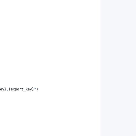
ey
}
.
{
export_key
}
"
)