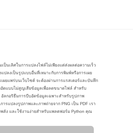
เป็นเลิศในการแปลงไฟล์ไม่เพียงแต่ส่งผลต่อความเร็ว
แปลงเป็นรูปแบบอื่นที่เหมาะกับการพิมพ์หรือการเผย
ารเผยแพร่บนเว็บไซต์ จะต้องผ่านการแรสเตอร์และบันทึก
บอัดแบบไม่สูญเสียข้อมูลเพื่อลดขนาดไฟล์ สำหรับ
ล อัลกอริธึมการบีบอัดข้อมูลเฉพาะสำหรับรูปภาพ
 ในการแปลงรูปภาพและภาพถ่ายจาก PNG เป็น PDF เรา
งพลัง และใช้งานง่ายสำหรับแพลตฟอร์ม Python คุณ