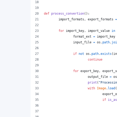
def
process_convertion
():
import_formats
, 
export_formats
=
for
import_key
, 
import_value
in
format_ext
=
import_key
input_file
=
os
.
path
.
joi
if
not
os
.
path
.
exists
(
in
continue
for
export_key
, 
export_v
output_file
=
os
print
(
"Processin
with
Image
.
load
(
export_o
if
is_as