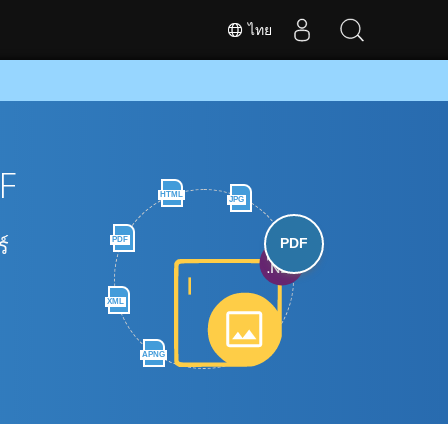
ไทย
F
HTML
JPG
์
PDF
PDF
XML
APNG