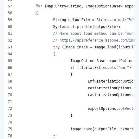
for
 (
Map
.
Entry
<
String
, 
ImageOptionsBase
> 
export
	{
String
outputFile
 = 
String
.
format
(
"%s
\\
System
.
out
.
println
(
outputFile
);
// More about load method can be found 
// https://apireference.aspose.com/imag
try
 (
Image
image
 = 
Image
.
load
(
inputFile
		{
ImageOptionsBase
exportOptions
 
if
 ((
formatExt
.
equals
(
"emf"
) ||
			{
EmfRasterizationOptions
rasterizationOptions
.
se
rasterizationOptions
.
se
exportOptions
.
setVector
			}
image
.
save
(
outputFile
, 
exportOp
		}