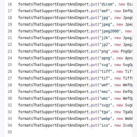
formatsThatSupportExportAndImport
.
put
(
"dicom"
, 
new
Dico
formatsThatSupportExportAndImport
.
put
(
"emf"
, 
new
EmfOpt
formatsThatSupportExportAndImport
.
put
(
"jpg"
, 
new
JpegOp
formatsThatSupportExportAndImport
.
put
(
"jpeg"
, 
new
JpegO
formatsThatSupportExportAndImport
.
put
(
"jpeg2000"
, 
new
J
formatsThatSupportExportAndImport
.
put
(
"j2k"
, 
new
Jpeg20
formatsThatSupportExportAndImport
.
put
(
"jp2"
, 
new
Jpeg20
formatsThatSupportExportAndImport
.
put
(
"png"
,
new
PngOpti
formatsThatSupportExportAndImport
.
put
(
"apng"
, 
new
ApngO
formatsThatSupportExportAndImport
.
put
(
"svg"
, 
new
SvgOpt
formatsThatSupportExportAndImport
.
put
(
"tiff"
, 
new
TiffO
formatsThatSupportExportAndImport
.
put
(
"tif"
, 
new
TiffOp
formatsThatSupportExportAndImport
.
put
(
"wmf"
, 
new
WmfOpt
formatsThatSupportExportAndImport
.
put
(
"emz"
, 
new
EmfOpt
formatsThatSupportExportAndImport
.
put
(
"wmz"
, 
new
WmfOpt
formatsThatSupportExportAndImport
.
put
(
"svgz"
, 
new
SvgOp
formatsThatSupportExportAndImport
.
put
(
"tga"
, 
new
TgaOpt
formatsThatSupportExportAndImport
.
put
(
"webp"
, 
new
WebPO
formatsThatSupportExportAndImport
.
put
(
"ico"
, 
new
IcoOpt