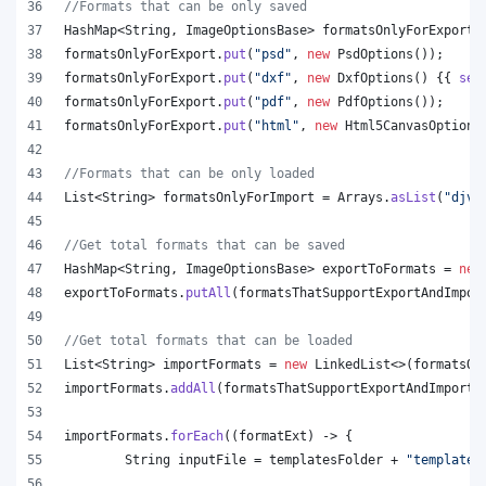
//Formats that can be only saved
HashMap
<
String
, 
ImageOptionsBase
> 
formatsOnlyForExport
 
formatsOnlyForExport
.
put
(
"psd"
, 
new
PsdOptions
());
formatsOnlyForExport
.
put
(
"dxf"
, 
new
DxfOptions
() {{ 
set
formatsOnlyForExport
.
put
(
"pdf"
, 
new
PdfOptions
());
formatsOnlyForExport
.
put
(
"html"
, 
new
Html5CanvasOptions
//Formats that can be only loaded
List
<
String
> 
formatsOnlyForImport
 = 
Arrays
.
asList
(
"djvu
//Get total formats that can be saved
HashMap
<
String
, 
ImageOptionsBase
> 
exportToFormats
 = 
new
exportToFormats
.
putAll
(
formatsThatSupportExportAndImpor
//Get total formats that can be loaded
List
<
String
> 
importFormats
 = 
new
LinkedList
<>(
formatsOn
importFormats
.
addAll
(
formatsThatSupportExportAndImport
.
importFormats
.
forEach
((
formatExt
) -> {
String
inputFile
 = 
templatesFolder
 + 
"template.