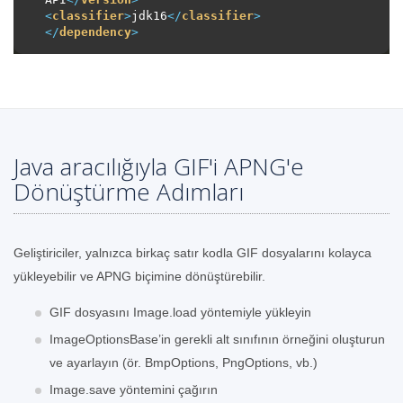
<
classifier
>
jdk16
</
classifier
>
</
dependency
>
Java aracılığıyla GIF'i APNG'e
Dönüştürme Adımları
Geliştiriciler, yalnızca birkaç satır kodla GIF dosyalarını kolayca
yükleyebilir ve APNG biçimine dönüştürebilir.
GIF dosyasını Image.load yöntemiyle yükleyin
ImageOptionsBase’in gerekli alt sınıfının örneğini oluşturun
ve ayarlayın (ör. BmpOptions, PngOptions, vb.)
Image.save yöntemini çağırın