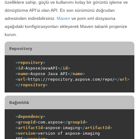
özelliklere sahip, güçlü ve kullanımı kolay bir görüntü işleme ve
dönüştürme API’si olan API. En son sürümünü doğrudan
adresinden indirebilirsiniz.
Maven
ve pom.xml dosyasına
aşağıdaki konfigürasyonları ekleyerek Maven tabanlı projenize
kurun.
Repository
<
repository
>
<
id
>
AsposeJavaAPI
</
id
>
<
name
>
Aspose Java API
</
name
>
<
url
>
https://repository.aspose.com/repo/
</
url
>
</
repository
>
Bağımlılık
<
dependency
>
<
groupId
>
com.aspose
</
groupId
>
<
artifactId
>
aspose-imaging
</
artifactId
>
<
version
>
version of aspose-imaging 
API
</
version
>