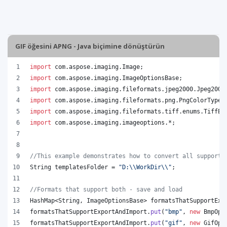
GIF öğesini APNG - Java biçimine dönüştürün
import
com
.
aspose
.
imaging
.
Image
;
import
com
.
aspose
.
imaging
.
ImageOptionsBase
;
import
com
.
aspose
.
imaging
.
fileformats
.
jpeg2000
.
Jpeg2000
import
com
.
aspose
.
imaging
.
fileformats
.
png
.
PngColorType
;
import
com
.
aspose
.
imaging
.
fileformats
.
tiff
.
enums
.
TiffEx
import
com
.
aspose
.
imaging
.
imageoptions
.*;
//This example demonstrates how to convert all supporte
String
templatesFolder
 = 
"D:
\\
WorkDir
\\
"
;
//Formats that support both - save and load
HashMap
<
String
, 
ImageOptionsBase
> 
formatsThatSupportExp
formatsThatSupportExportAndImport
.
put
(
"bmp"
, 
new
BmpOpt
formatsThatSupportExportAndImport
.
put
(
"gif"
, 
new
GifOpt