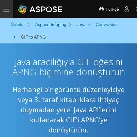
Türkçe
Toggle navigation
Ürünler
Aspose.Imaging
Java
Conversion
GIF to APNG
Java aracılığıyla GIF öğesini
APNG biçimine dönüştürün
Herhangi bir görüntü düzenleyiciye
veya 3. taraf kitaplıklara ihtiyaç
duymadan yerel Java API’lerini
kullanarak GIF’i APNG’ye
dönüştürün.