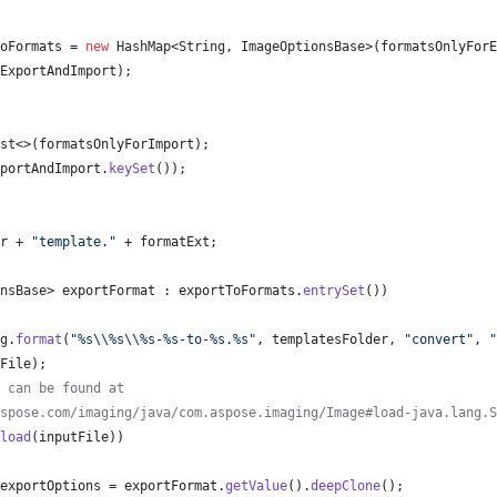
oFormats
 = 
new
HashMap
<
String
, 
ImageOptionsBase
>(
formatsOnlyForE
ExportAndImport
);
st
<>(
formatsOnlyForImport
);
portAndImport
.
keySet
());
r
 + 
"template."
 + 
formatExt
;
nsBase
> 
exportFormat
 : 
exportToFormats
.
entrySet
())
g
.
format
(
"%s
\\
%s
\\
%s-%s-to-%s.%s"
, 
templatesFolder
, 
"convert"
, 
"
File
);
 can be found at
spose.com/imaging/java/com.aspose.imaging/Image#load-java.lang.S
load
(
inputFile
))
exportOptions
 = 
exportFormat
.
getValue
().
deepClone
();