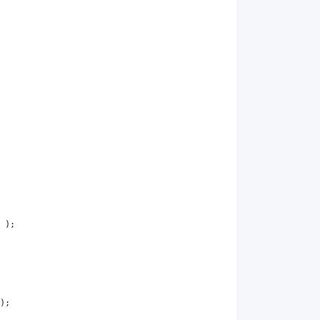
 );
);