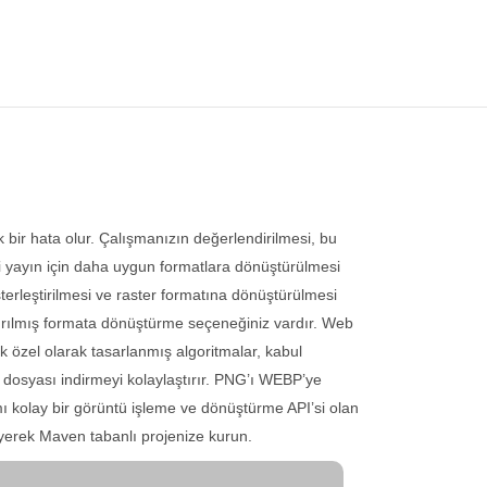
 bir hata olur. Çalışmanızın değerlendirilmesi, bu
imiçi yayın için daha uygun formatlara dönüştürülmesi
sterleştirilmesi ve raster formatına dönüştürülmesi
tırılmış formata dönüştürme seçeneğiniz vardır. Web
elik özel olarak tasarlanmış algoritmalar, kabul
ü dosyası indirmeyi kolaylaştırır. PNG’ı WEBP’ye
mı kolay bir görüntü işleme ve dönüştürme API’si olan
yerek Maven tabanlı projenize kurun.