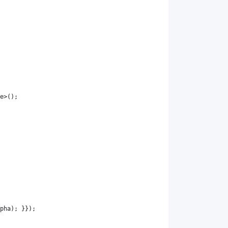
e
>();
pha
); }});