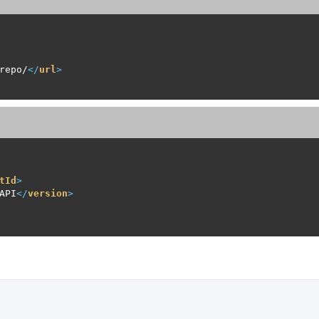
repo/
</
url
>
tId
>
API
</
version
>