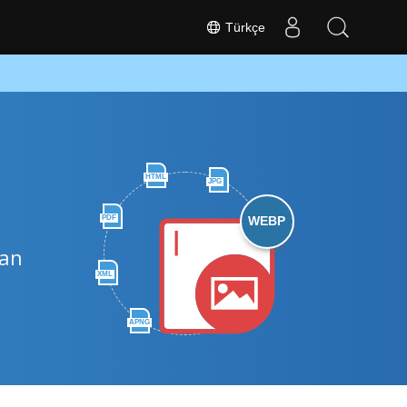
Türkçe
HTML
JPG
PDF
WEBP
dan
XML
APNG