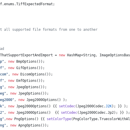
f
.
enums
.
TiffExpectedFormat
;
t all supported file formats from one to another
ad
ThatSupportExportAndImport
 = 
new
HashMap
<
String
, 
ImageOptionsBas
p"
, 
new
BmpOptions
());
f"
, 
new
GifOptions
());
com"
, 
new
DicomOptions
());
f"
, 
new
EmfOptions
());
g"
, 
new
JpegOptions
());
eg"
, 
new
JpegOptions
());
eg2000"
, 
new
Jpeg2000Options
() );
k"
, 
new
Jpeg2000Options
() {{ 
setCodec
(
Jpeg2000Codec
.
J2K
); }} );
2"
, 
new
Jpeg2000Options
()  {{ 
setCodec
(
Jpeg2000Codec
.
Jp2
); }} );
g"
,
new
PngOptions
() {{ 
setColorType
(
PngColorType
.
TruecolorWithAl
ng"
, 
new
ApngOptions
());