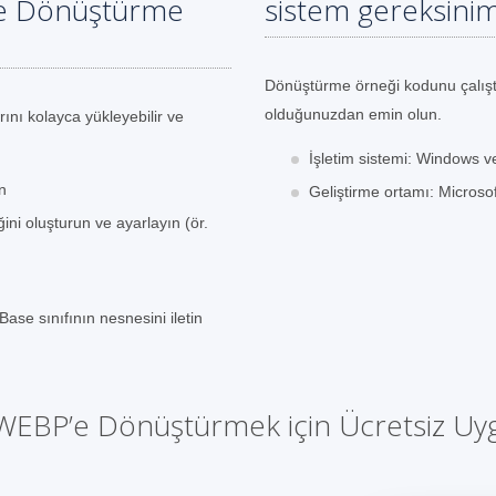
P'e Dönüştürme
sistem gereksinim
Dönüştürme örneği kodunu çalışt
olduğunuzdan emin olun.
rını kolayca yükleyebilir ve
İşletim sistemi: Windows v
n
Geliştirme ortamı: Microsof
ini oluşturun ve ayarlayın (ör.
se sınıfının nesnesini iletin
WEBP’e Dönüştürmek için Ücretsiz U