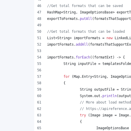
//Get total formats that can be saved
HashMap
<
String
, 
ImageOptionsBase
> 
exportT
exportToFormats
.
putAll
(
formatsThatSupport
//Get total formats that can be loaded
List
<
String
> 
importFormats
 = 
new
LinkedLi
importFormats
.
addAll
(
formatsThatSupportEx
importFormats
.
forEach
((
formatExt
) -> {
String
inputFile
 = 
templatesFolde
for
 (
Map
.
Entry
<
String
, 
ImageOptio
	{
String
outputFile
 = 
Strin
System
.
out
.
println
(
output
// More about load method
// https://apireference.a
try
 (
Image
image
 = 
Image
.
		{
ImageOptionsBase