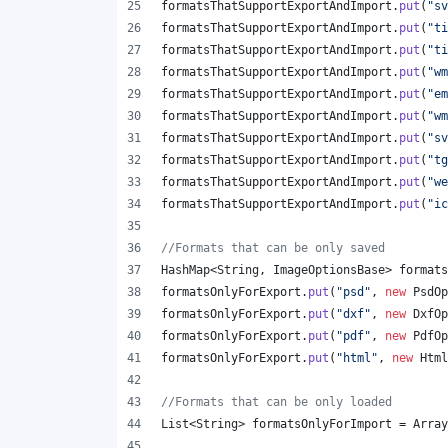
formatsThatSupportExportAndImport
.
put
(
"sv
formatsThatSupportExportAndImport
.
put
(
"ti
formatsThatSupportExportAndImport
.
put
(
"ti
formatsThatSupportExportAndImport
.
put
(
"wm
formatsThatSupportExportAndImport
.
put
(
"em
formatsThatSupportExportAndImport
.
put
(
"wm
formatsThatSupportExportAndImport
.
put
(
"sv
formatsThatSupportExportAndImport
.
put
(
"tg
formatsThatSupportExportAndImport
.
put
(
"we
formatsThatSupportExportAndImport
.
put
(
"ic
//Formats that can be only saved
HashMap
<
String
, 
ImageOptionsBase
> 
formats
formatsOnlyForExport
.
put
(
"psd"
, 
new
PsdOp
formatsOnlyForExport
.
put
(
"dxf"
, 
new
DxfOp
formatsOnlyForExport
.
put
(
"pdf"
, 
new
PdfOp
formatsOnlyForExport
.
put
(
"html"
, 
new
Html
//Formats that can be only loaded
List
<
String
> 
formatsOnlyForImport
 = 
Array