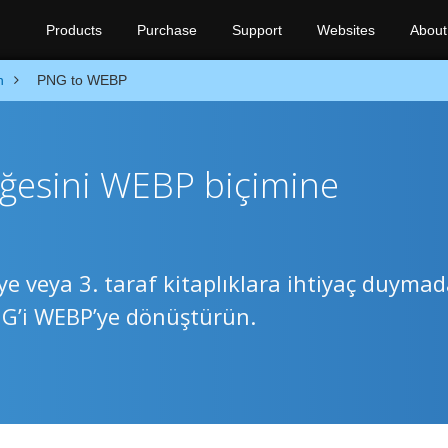
Products
Purchase
Support
Websites
About
n
PNG to WEBP
 öğesini WEBP biçimine
ye veya 3. taraf kitaplıklara ihtiyaç duyma
PNG’i WEBP’ye dönüştürün.