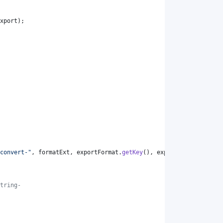
xport
);
convert-"
, 
formatExt
, 
exportFormat
.
getKey
(), 
exportFormat
.
getKey
tring-