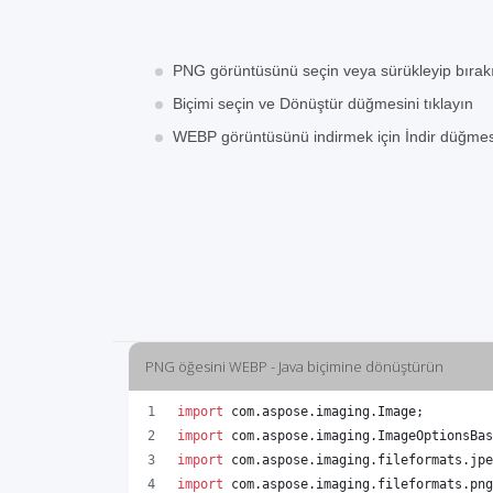
PNG görüntüsünü seçin veya sürükleyip bırak
Biçimi seçin ve Dönüştür düğmesini tıklayın
WEBP görüntüsünü indirmek için İndir düğmesi
PNG öğesini WEBP - Java biçimine dönüştürün
import
com
.
aspose
.
imaging
.
Image
;
import
com
.
aspose
.
imaging
.
ImageOptionsBas
import
com
.
aspose
.
imaging
.
fileformats
.
jpe
import
com
.
aspose
.
imaging
.
fileformats
.
png