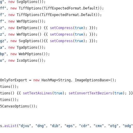
g"
, 
new
SvgOptions
());
ff"
, 
new
TiffOptions
(
TiffExpectedFormat
.
Default
));
f"
, 
new
TiffOptions
(
TiffExpectedFormat
.
Default
));
f"
, 
new
WmfOptions
());
z"
, 
new
EmfOptions
() {{ 
setCompress
(
true
); }});
z"
, 
new
WmfOptions
() {{ 
setCompress
(
true
); }});
gz"
, 
new
SvgOptions
(){{ 
setCompress
(
true
); }});
a"
, 
new
TgaOptions
());
bp"
, 
new
WebPOptions
());
o"
, 
new
IcoOptions
());
OnlyForExport
 = 
new
HashMap
<
String
, 
ImageOptionsBase
>();
tions
());
tions
() {{ 
setTextAsLines
(
true
); 
setConvertTextBeziers
(
true
); }}
tions
());
5CanvasOptions
());
s
.
asList
(
"djvu"
, 
"dng"
, 
"dib"
, 
"eps"
, 
"cdr"
, 
"cmx"
, 
"otg"
, 
"odg"