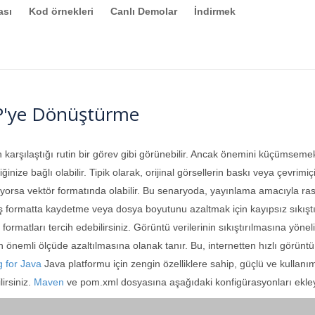
ası
Kod örnekleri
Canlı Demolar
İndirmek
P'ye Dönüştürme
 karşılaştığı rutin bir görev gibi görünebilir. Ancak önemini küçümsemek
rdiğinize bağlı olabilir. Tipik olarak, orijinal görsellerin baskı veya çevr
eliyorsa vektör formatında olabilir. Bu senaryoda, yayınlama amacıyla ra
mış formatta kaydetme veya dosya boyutunu azaltmak için kayıpsız sıkış
ış formatları tercih edebilirsiniz. Görüntü verilerinin sıkıştırılmasına yön
n önemli ölçüde azaltılmasına olanak tanır. Bu, internetten hızlı görünt
 for Java
Java platformu için zengin özelliklere sahip, güçlü ve kullanı
irsiniz.
Maven
ve pom.xml dosyasına aşağıdaki konfigürasyonları ekle