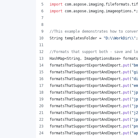
import
com
.
aspose
.
imaging
.
fileformats
.
tif
import
com
.
aspose
.
imaging
.
imageoptions
.*;
//This example demonstrates how to conver
String
templatesFolder
 = 
"D:
\\
WorkDir
\\
"
;
//Formats that support both - save and lo
HashMap
<
String
, 
ImageOptionsBase
> 
formats
formatsThatSupportExportAndImport
.
put
(
"bm
formatsThatSupportExportAndImport
.
put
(
"gi
formatsThatSupportExportAndImport
.
put
(
"di
formatsThatSupportExportAndImport
.
put
(
"em
formatsThatSupportExportAndImport
.
put
(
"jp
formatsThatSupportExportAndImport
.
put
(
"jp
formatsThatSupportExportAndImport
.
put
(
"jp
formatsThatSupportExportAndImport
.
put
(
"j2
formatsThatSupportExportAndImport
.
put
(
"jp
formatsThatSupportExportAndImport
.
put
(
"pn
formatsThatSupportExportAndImport
.
put
(
"ap