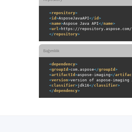
<
repository
>
<
id
>
AsposeJavaAPI
</
id
>
<
name
>
Aspose Java API
</
name
>
<
url
>
https://repository.aspose.com/
</
repository
>
Bağımlılık
<
dependency
>
<
groupId
>
com.aspose
</
groupId
>
<
artifactId
>
aspose-imaging
</
artifac
<
version
>
version of aspose-imaging 
<
classifier
>
jdk16
</
classifier
>
</
dependency
>