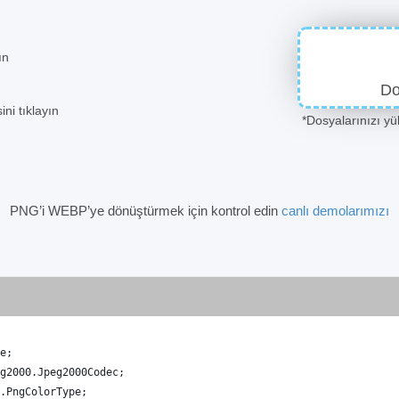
ın
Do
ni tıklayın
*Dosyalarınızı y
PNG’i WEBP’ye dönüştürmek için kontrol edin
canlı demolarımızı
e
;
g2000
.
Jpeg2000Codec
;
.
PngColorType
;