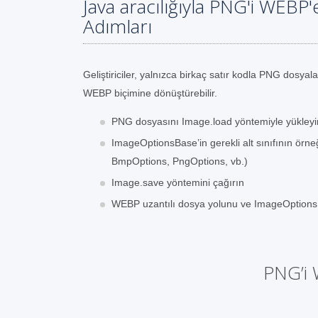
Java aracılığıyla PNG'i WEB
Adımları
Geliştiriciler, yalnızca birkaç satır kodla PNG dosyala
WEBP biçimine dönüştürebilir.
PNG dosyasını Image.load yöntemiyle yükleyi
ImageOptionsBase’in gerekli alt sınıfının örneğ
BmpOptions, PngOptions, vb.)
Image.save yöntemini çağırın
WEBP uzantılı dosya yolunu ve ImageOptionsBa
PNG’i 