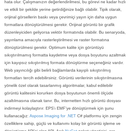
hata olur. Çalışmanızın değerlendirilmesi, bu görevi ne kadar hızlı
ve etkili bir şekilde yerine getirdiğinize bağlı olabilir. Tipik olarak,
orijinal görsellerin baskı veya çevrimiçi yayın için daha uygun
formatlara dönüştürülmesi gerekir. Orijinal görüntü bir grafik
düzenleyiciden geliyorsa vektör formatında olabilir. Bu senaryoda,
yayınlama amacıyla rasterleştirilmesi ve raster formatına
dönüştürülmesi gerekir. Optimum kalite için görüntüyü
sıkıştırılmamış formatta kaydetme veya dosya boyutunu azaltmak
için kayıpsız sıkıştırılmış formata dönüştürme seçeneğiniz vardır.
Web yayıncılığı gibi belirli bağlamlarda kayıplı sıkıştırılmış
formatları tercih edebilirsiniz. Görüntü verilerinin sıkıştırılmasına
yönelik özel olarak tasarlanmış algoritmalar, kabul edilebilir
görüntü kalitesini korurken dosya boyutunun önemli ölçüde
azaltılmasına olanak tanır. Bu, internetten hızlı görüntü dosyası
indirmeyi kolaylaştırır. EPS’ı EMF’ye dönüştürmek için şunu
kullanacağız:
Aspose.Imaging for .NET
C# platformu için zengin
özelliklere sahip, güçlü ve kullanımı kolay bir görüntü işleme ve
dönüştürme API’si olan API. Açık
NuGet
paket yöneticisi, ara