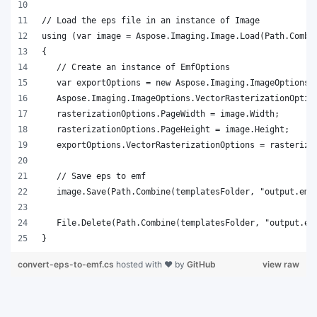
}
convert-eps-to-emf.cs
hosted with ❤ by
GitHub
view raw