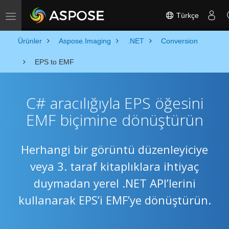
Türkçe
Toggle navigation
Ürünler
Aspose.Imaging
.NET
Conversion
EPS to EMF
C# aracılığıyla EPS öğesini
EMF biçimine dönüştürün
Herhangi bir görüntü düzenleyiciye
veya 3. taraf kitaplıklara ihtiyaç
duymadan yerel .NET API’lerini
kullanarak EPS’i EMF’ye dönüştürün.