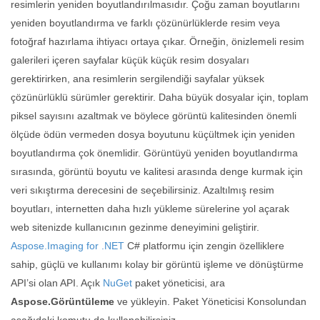
resimlerin yeniden boyutlandırılmasıdır. Çoğu zaman boyutlarını
yeniden boyutlandırma ve farklı çözünürlüklerde resim veya
fotoğraf hazırlama ihtiyacı ortaya çıkar. Örneğin, önizlemeli resim
galerileri içeren sayfalar küçük küçük resim dosyaları
gerektirirken, ana resimlerin sergilendiği sayfalar yüksek
çözünürlüklü sürümler gerektirir. Daha büyük dosyalar için, toplam
piksel sayısını azaltmak ve böylece görüntü kalitesinden önemli
ölçüde ödün vermeden dosya boyutunu küçültmek için yeniden
boyutlandırma çok önemlidir. Görüntüyü yeniden boyutlandırma
sırasında, görüntü boyutu ve kalitesi arasında denge kurmak için
veri sıkıştırma derecesini de seçebilirsiniz. Azaltılmış resim
boyutları, internetten daha hızlı yükleme sürelerine yol açarak
web sitenizde kullanıcının gezinme deneyimini geliştirir.
Aspose.Imaging for .NET
C# platformu için zengin özelliklere
sahip, güçlü ve kullanımı kolay bir görüntü işleme ve dönüştürme
API’si olan API. Açık
NuGet
paket yöneticisi, ara
Aspose.Görüntüleme
ve yükleyin. Paket Yöneticisi Konsolundan
aşağıdaki komutu da kullanabilirsiniz.