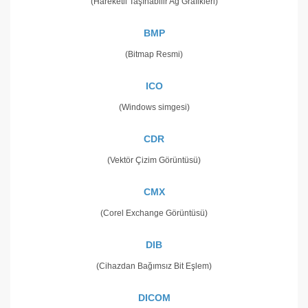
(Hareketli Taşınabilir Ağ Grafikleri)
BMP
(Bitmap Resmi)
ICO
(Windows simgesi)
CDR
(Vektör Çizim Görüntüsü)
CMX
(Corel Exchange Görüntüsü)
DIB
(Cihazdan Bağımsız Bit Eşlem)
DICOM