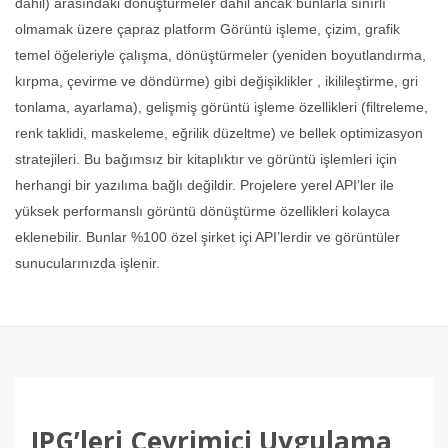
dahil) arasındaki dönüştürmeler dahil ancak bunlarla sınırlı
olmamak üzere çapraz platform Görüntü işleme, çizim, grafik
temel öğeleriyle çalışma, dönüştürmeler (yeniden boyutlandırma,
kırpma, çevirme ve döndürme) gibi değişiklikler , ikilileştirme, gri
tonlama, ayarlama), gelişmiş görüntü işleme özellikleri (filtreleme,
renk taklidi, maskeleme, eğrilik düzeltme) ve bellek optimizasyon
stratejileri. Bu bağımsız bir kitaplıktır ve görüntü işlemleri için
herhangi bir yazılıma bağlı değildir. Projelere yerel API’ler ile
yüksek performanslı görüntü dönüştürme özellikleri kolayca
eklenebilir. Bunlar %100 özel şirket içi API’lerdir ve görüntüler
sunucularınızda işlenir.
JPG’leri Çevrimiçi Uygulama