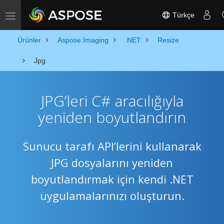
Türkçe
Toggle navigation
Ürünler
Aspose.Imaging
.NET
Resize
Jpg
JPG’leri C# aracılığıyla
yeniden boyutlandırın
Sunucu tarafı API’lerini kullanarak
JPG dosyalarını yeniden
boyutlandırmak için kendi .NET
uygulamalarınızı oluşturun.