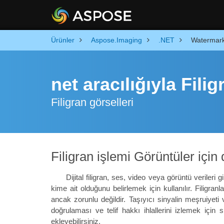
Ürünler
Aspose.Imaging
.NET
Watermar
net aracılığıyla Fili
Filigran görselleri
Filigran işlemi Görüntüler için
Dijital filigran, ses, video veya görüntü verileri g
kime ait olduğunu belirlemek için kullanılır. Filigranla
ancak zorunlu değildir. Taşıyıcı sinyalin meşruiyeti ve
doğrulaması ve telif hakkı ihlallerini izlemek için 
ekleyebilirsiniz.