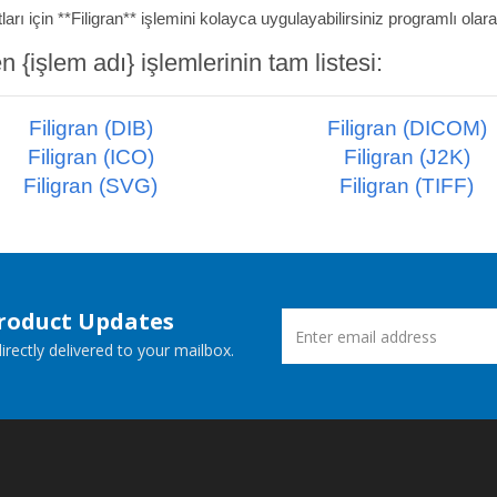
arı için **Filigran** işlemini kolayca uygulayabilirsiniz programlı olar
{işlem adı} işlemlerinin tam listesi:
Filigran (DIB)
Filigran (DICOM)
Filigran (ICO)
Filigran (J2K)
Filigran (SVG)
Filigran (TIFF)
Product Updates
rectly delivered to your mailbox.