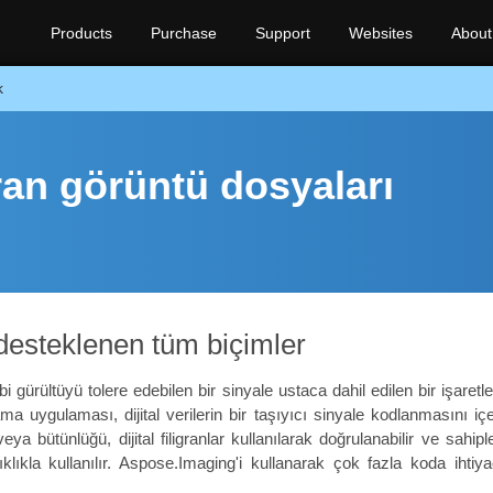
Products
Purchase
Support
Websites
About
k
gran görüntü dosyaları
 desteklenen tüm biçimler
ibi gürültüyü tolere edebilen bir sinyale ustaca dahil edilen bir işaretle
ma uygulaması, dijital verilerin bir taşıyıcı sinyale kodlanmasını içerir
ya bütünlüğü, dijital filigranlar kullanılarak doğrulanabilir ve sahiple
sıklıkla kullanılır. Aspose.Imaging'i kullanarak çok fazla koda iht