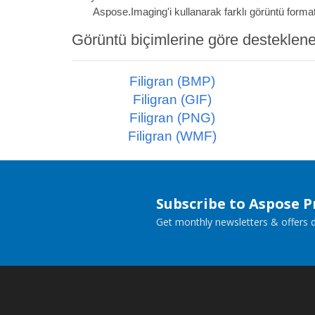
Aspose.Imaging'i kullanarak farklı görüntü formatl
Görüntü biçimlerine göre desteklenen 
Filigran (BMP)
Filigran (GIF)
Filigran (PNG)
Filigran (WMF)
Subscribe to Aspose 
Get monthly newsletters & offers di