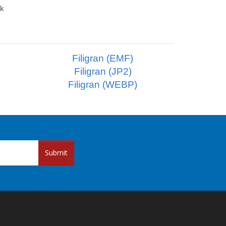
ak
Filigran (EMF)
Filigran (JP2)
Filigran (WEBP)
Submit