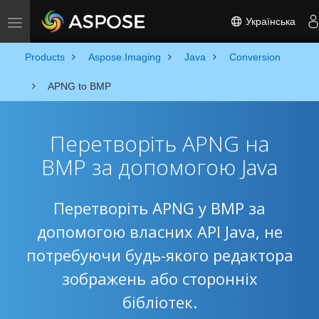
Українська
Toggle navigation
Products
Aspose.Imaging
Java
Conversion
APNG to BMP
Перетворіть APNG на
BMP за допомогою Java
Перетворіть APNG у BMP за
допомогою власних API Java, не
потребуючи будь-якого редактора
зображень або сторонніх
бібліотек.