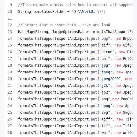
//This example demonstrates how to convert all supporte
String
templatesFolder
 = 
"D:
\\
WorkDir
\\
"
;
//Formats that support both - save and load
HashMap
<
String
, 
ImageOptionsBase
> 
formatsThatSupportExp
formatsThatSupportExportAndImport
.
put
(
"bmp"
, 
new
BmpOpt
formatsThatSupportExportAndImport
.
put
(
"gif"
, 
new
GifOpt
formatsThatSupportExportAndImport
.
put
(
"dicom"
, 
new
Dico
formatsThatSupportExportAndImport
.
put
(
"emf"
, 
new
EmfOpt
formatsThatSupportExportAndImport
.
put
(
"jpg"
, 
new
JpegOp
formatsThatSupportExportAndImport
.
put
(
"jpeg"
, 
new
JpegO
formatsThatSupportExportAndImport
.
put
(
"jpeg2000"
, 
new
J
formatsThatSupportExportAndImport
.
put
(
"j2k"
, 
new
Jpeg20
formatsThatSupportExportAndImport
.
put
(
"jp2"
, 
new
Jpeg20
formatsThatSupportExportAndImport
.
put
(
"png"
,
new
PngOpti
formatsThatSupportExportAndImport
.
put
(
"apng"
, 
new
ApngO
formatsThatSupportExportAndImport
.
put
(
"svg"
, 
new
SvgOpt
formatsThatSupportExportAndImport
.
put
(
"tiff"
, 
new
TiffO
formatsThatSupportExportAndImport
.
put
(
"tif"
, 
new
TiffOp
formatsThatSupportExportAndImport
.
put
(
"wmf"
, 
new
WmfOpt