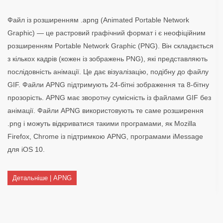
Файл із розширенням .apng (Animated Portable Network
Graphic) — це растровий графічний формат і є неофіційним
розширенням Portable Network Graphic (PNG). Він складається
з кількох кадрів (кожен із зображень PNG), які представляють
послідовність анімації. Це дає візуалізацію, подібну до файлу
GIF. Файли APNG підтримують 24-бітні зображення та 8-бітну
прозорість. APNG має зворотну сумісність із файлами GIF без
анімації. Файли APNG використовують те саме розширення
.png і можуть відкриватися такими програмами, як Mozilla
Firefox, Chrome із підтримкою APNG, програмами iMessage
для iOS 10.
Детальніше | APNG