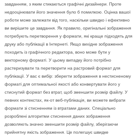
завданням, з яким стикаються графічні дизайнери. Проте
недооцінювати його значення було б помилкою. Оцінка вашої
роботи може залежати від того, наскільки швидко і ефективно
ви вирішите це завдання. Як правило, оригінальні зображення
потребують перетворення у формати, які краще підходять для
друку або публікації в Інтернеті. Якщо вихідне зображення
походить із графічного редактора, воно може бути у
векторному форматі. У цьому випадку його потрібно
растеризувати та перетворити на растровий формат для
публікації. У вас є вибір: зберегти зображення в нестисненому
форматі для оптимальної якості або конвертувати його у
стиснутий формат без втрат, щоб зменшити розмір файлу. У
певних контекстах, як-от веб-публікація, ви можете вибрати
формати зі стисненням із втратами даних. Спеціально
розроблені алгоритми стиснення даних зображення
дозволяють значно зменшити розмір файлу, зберігаючи
прийнятну якість зображення. Це полегшує швидке