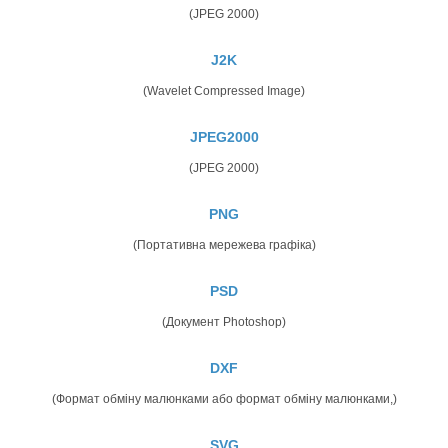
(JPEG 2000)
J2K
(Wavelet Compressed Image)
JPEG2000
(JPEG 2000)
PNG
(Портативна мережева графіка)
PSD
(Документ Photoshop)
DXF
(Формат обміну малюнками або формат обміну малюнками,)
SVG