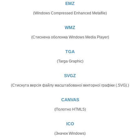
EMZ
(Windows Compressed Enhanced Metafile)
WMZ
(Стиснена оболонка Windows Media Player)
TGA
(Targa Graphic)
SVGZ
(Стиснута версія файлу масштабованої векторної графіки (.SVG).)
CANVAS
(Полотно HTML5)
ICO
(Значок Windows)