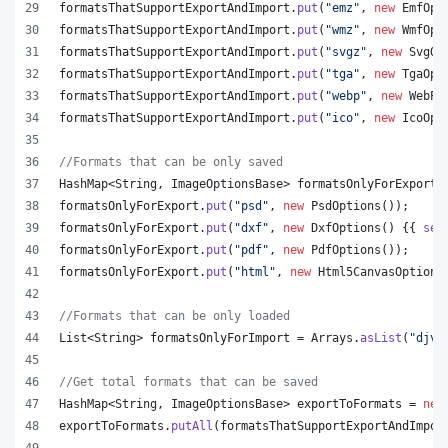
formatsThatSupportExportAndImport
.
put
(
"emz"
, 
new
EmfOpt
formatsThatSupportExportAndImport
.
put
(
"wmz"
, 
new
WmfOpt
formatsThatSupportExportAndImport
.
put
(
"svgz"
, 
new
SvgOp
formatsThatSupportExportAndImport
.
put
(
"tga"
, 
new
TgaOpt
formatsThatSupportExportAndImport
.
put
(
"webp"
, 
new
WebPO
formatsThatSupportExportAndImport
.
put
(
"ico"
, 
new
IcoOpt
//Formats that can be only saved
HashMap
<
String
, 
ImageOptionsBase
> 
formatsOnlyForExport
 
formatsOnlyForExport
.
put
(
"psd"
, 
new
PsdOptions
());
formatsOnlyForExport
.
put
(
"dxf"
, 
new
DxfOptions
() {{ 
set
formatsOnlyForExport
.
put
(
"pdf"
, 
new
PdfOptions
());
formatsOnlyForExport
.
put
(
"html"
, 
new
Html5CanvasOptions
//Formats that can be only loaded
List
<
String
> 
formatsOnlyForImport
 = 
Arrays
.
asList
(
"djvu
//Get total formats that can be saved
HashMap
<
String
, 
ImageOptionsBase
> 
exportToFormats
 = 
new
exportToFormats
.
putAll
(
formatsThatSupportExportAndImpor