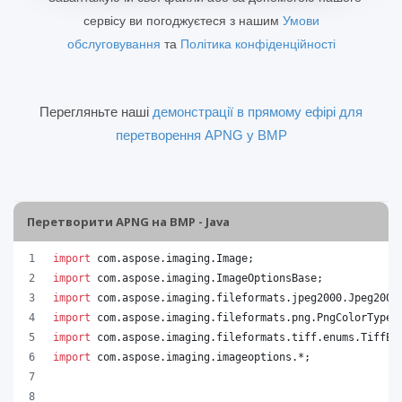
сервісу ви погоджуєтеся з нашим
Умови
обслуговування
та
Політика конфіденційності
Перегляньте наші
демонстрації в прямому ефірі для
перетворення APNG у BMP
Перетворити APNG на BMP - Java
import
com
.
aspose
.
imaging
.
Image
;
import
com
.
aspose
.
imaging
.
ImageOptionsBase
;
import
com
.
aspose
.
imaging
.
fileformats
.
jpeg2000
.
Jpeg2000
import
com
.
aspose
.
imaging
.
fileformats
.
png
.
PngColorType
;
import
com
.
aspose
.
imaging
.
fileformats
.
tiff
.
enums
.
TiffEx
import
com
.
aspose
.
imaging
.
imageoptions
.*;