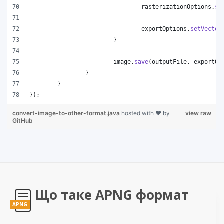
rasterizationOptions
.
se
exportOptions
.
setVector
			}
image
.
save
(
outputFile
, 
exportOp
		}
	}
});
convert-image-to-other-format.java
hosted with ❤ by
view raw
GitHub
Що таке APNG формат
APNG