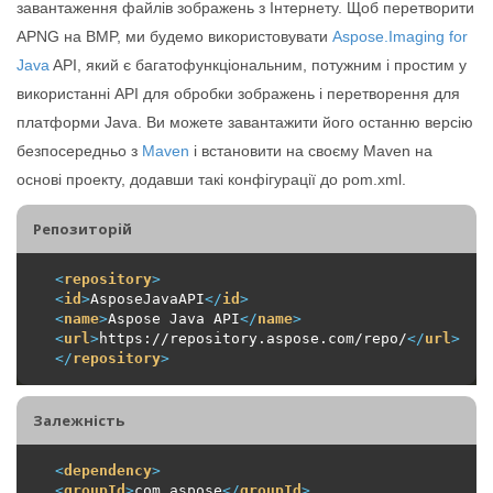
завантаження файлів зображень з Інтернету. Щоб перетворити
APNG на BMP, ми будемо використовувати
Aspose.Imaging for
Java
API, який є багатофункціональним, потужним і простим у
використанні API для обробки зображень і перетворення для
платформи Java. Ви можете завантажити його останню версію
безпосередньо з
Maven
і встановити на своєму Maven на
основі проекту, додавши такі конфігурації до pom.xml.
Репозиторiй
<
repository
>
<
id
>
AsposeJavaAPI
</
id
>
<
name
>
Aspose Java API
</
name
>
<
url
>
https://repository.aspose.com/repo/
</
url
>
</
repository
>
Залежність
<
dependency
>
<
groupId
>
com.aspose
</
groupId
>