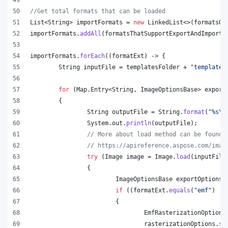
//Get total formats that can be loaded
List
<
String
> 
importFormats
 = 
new
LinkedList
<>(
formatsOn
importFormats
.
addAll
(
formatsThatSupportExportAndImport
.
importFormats
.
forEach
((
formatExt
) -> {
String
inputFile
 = 
templatesFolder
 + 
"template.
for
 (
Map
.
Entry
<
String
, 
ImageOptionsBase
> 
export
	{
String
outputFile
 = 
String
.
format
(
"%s
\\
System
.
out
.
println
(
outputFile
);
// More about load method can be found 
// https://apireference.aspose.com/imag
try
 (
Image
image
 = 
Image
.
load
(
inputFile
		{
ImageOptionsBase
exportOptions
 
if
 ((
formatExt
.
equals
(
"emf"
) ||
			{
EmfRasterizationOptions
rasterizationOptions
.
se