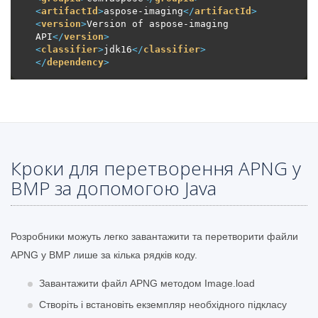
<
artifactId
>
aspose-imaging
</
artifactId
>
<
version
>
Version of aspose-imaging 
API
</
version
>
<
classifier
>
jdk16
</
classifier
>
</
dependency
>
Кроки для перетворення APNG у
BMP за допомогою Java
Розробники можуть легко завантажити та перетворити файли
APNG у BMP лише за кілька рядків коду.
Завантажити файл APNG методом Image.load
Створіть і встановіть екземпляр необхідного підкласу