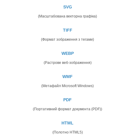
SVG
(Масштабована векторна графіка)
TIFF
(Формат зображення з тегами)
WEBP
(Растрове веб-зображення)
WMF
(Метафайл Microsoft Windows)
PDF
(Портативний формат документа (PDF))
HTML
(Полотно HTML5)