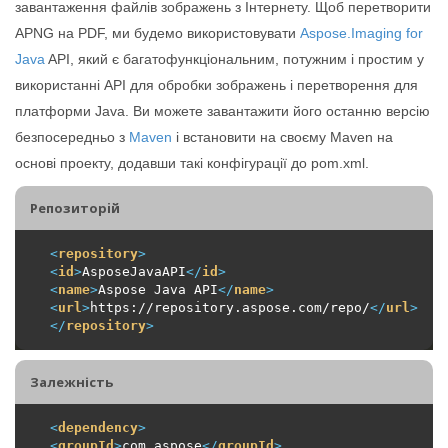
завантаження файлів зображень з Інтернету. Щоб перетворити
APNG на PDF, ми будемо використовувати
Aspose.Imaging for
Java
API, який є багатофункціональним, потужним і простим у
використанні API для обробки зображень і перетворення для
платформи Java. Ви можете завантажити його останню версію
безпосередньо з
Maven
і встановити на своєму Maven на
основі проекту, додавши такі конфігурації до pom.xml.
Репозиторiй
<
repository
>
<
id
>
AsposeJavaAPI
</
id
>
<
name
>
Aspose Java API
</
name
>
<
url
>
https://repository.aspose.com/repo/
</
url
>
</
repository
>
Залежність
<
dependency
>
<
groupId
>
com.aspose
</
groupId
>