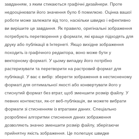
завданням, з яким стикаються графічні дизайнери. Проте
недооцінювати його значення було б помилкою. Оцінка вашої
роботи може залежати від того, наскільки швидко і ефективно
ви вирішите це завдання. Як правило, оригінальні зображення
потребують перетворення у формати, які краще підходять для
друку або публікації в Інтернеті. Якщо вихідне зображення
походить із графічного редактора, воно може бути у
векторному форматі. У цьому випадку його потрібно
растеризувати та перетворити на растровий формат для
публікації. У вас є вибір: зберегти зображення в нестисненому
форматі для оптимальної якості або конвертувати його у
стиснутий формат без втрат, щоб зменшити розмір файлу. У
певних контекстах, як-от веб-публікація, ви можете вибрати
формати зі стисненням із втратами даних. Спеціально
розроблені алгоритми стиснення даних зображення
дозволяють значно зменшити розмір файлу, зберігаючи
прийнятну якість зображення. Це полегшує швидке