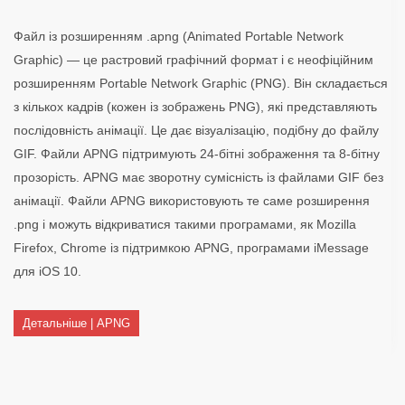
Файл із розширенням .apng (Animated Portable Network
Graphic) — це растровий графічний формат і є неофіційним
розширенням Portable Network Graphic (PNG). Він складається
з кількох кадрів (кожен із зображень PNG), які представляють
послідовність анімації. Це дає візуалізацію, подібну до файлу
GIF. Файли APNG підтримують 24-бітні зображення та 8-бітну
прозорість. APNG має зворотну сумісність із файлами GIF без
анімації. Файли APNG використовують те саме розширення
.png і можуть відкриватися такими програмами, як Mozilla
Firefox, Chrome із підтримкою APNG, програмами iMessage
для iOS 10.
Детальніше | APNG