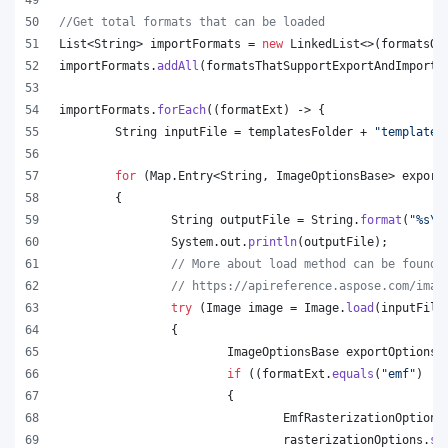
//Get total formats that can be loaded
List
<
String
> 
importFormats
 = 
new
LinkedList
<>(
formatsOn
importFormats
.
addAll
(
formatsThatSupportExportAndImport
.
importFormats
.
forEach
((
formatExt
) -> {
String
inputFile
 = 
templatesFolder
 + 
"template.
for
 (
Map
.
Entry
<
String
, 
ImageOptionsBase
> 
export
	{
String
outputFile
 = 
String
.
format
(
"%s
\\
System
.
out
.
println
(
outputFile
);
// More about load method can be found 
// https://apireference.aspose.com/imag
try
 (
Image
image
 = 
Image
.
load
(
inputFile
		{
ImageOptionsBase
exportOptions
 
if
 ((
formatExt
.
equals
(
"emf"
) ||
			{
EmfRasterizationOptions
rasterizationOptions
.
se