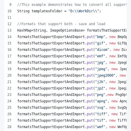
//This example demonstrates how to convert all supporte
String
templatesFolder
 = 
"D:
\\
WorkDir
\\
"
;
//Formats that support both - save and load
HashMap
<
String
, 
ImageOptionsBase
> 
formatsThatSupportExp
formatsThatSupportExportAndImport
.
put
(
"bmp"
, 
new
BmpOpt
formatsThatSupportExportAndImport
.
put
(
"gif"
, 
new
GifOpt
formatsThatSupportExportAndImport
.
put
(
"dicom"
, 
new
Dico
formatsThatSupportExportAndImport
.
put
(
"emf"
, 
new
EmfOpt
formatsThatSupportExportAndImport
.
put
(
"jpg"
, 
new
JpegOp
formatsThatSupportExportAndImport
.
put
(
"jpeg"
, 
new
JpegO
formatsThatSupportExportAndImport
.
put
(
"jpeg2000"
, 
new
J
formatsThatSupportExportAndImport
.
put
(
"j2k"
, 
new
Jpeg20
formatsThatSupportExportAndImport
.
put
(
"jp2"
, 
new
Jpeg20
formatsThatSupportExportAndImport
.
put
(
"png"
,
new
PngOpti
formatsThatSupportExportAndImport
.
put
(
"apng"
, 
new
ApngO
formatsThatSupportExportAndImport
.
put
(
"svg"
, 
new
SvgOpt
formatsThatSupportExportAndImport
.
put
(
"tiff"
, 
new
TiffO
formatsThatSupportExportAndImport
.
put
(
"tif"
, 
new
TiffOp
formatsThatSupportExportAndImport
.
put
(
"wmf"
, 
new
WmfOpt