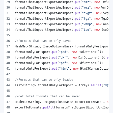
formatsThatSupportExportAndImport
.
put
(
"emz"
, 
new
EmfOpt
formatsThatSupportExportAndImport
.
put
(
"wmz"
, 
new
WmfOpt
formatsThatSupportExportAndImport
.
put
(
"svgz"
, 
new
SvgOp
formatsThatSupportExportAndImport
.
put
(
"tga"
, 
new
TgaOpt
formatsThatSupportExportAndImport
.
put
(
"webp"
, 
new
WebPO
formatsThatSupportExportAndImport
.
put
(
"ico"
, 
new
IcoOpt
//Formats that can be only saved
HashMap
<
String
, 
ImageOptionsBase
> 
formatsOnlyForExport
 
formatsOnlyForExport
.
put
(
"psd"
, 
new
PsdOptions
());
formatsOnlyForExport
.
put
(
"dxf"
, 
new
DxfOptions
() {{ 
set
formatsOnlyForExport
.
put
(
"pdf"
, 
new
PdfOptions
());
formatsOnlyForExport
.
put
(
"html"
, 
new
Html5CanvasOptions
//Formats that can be only loaded
List
<
String
> 
formatsOnlyForImport
 = 
Arrays
.
asList
(
"djvu
//Get total formats that can be saved
HashMap
<
String
, 
ImageOptionsBase
> 
exportToFormats
 = 
new
exportToFormats
.
putAll
(
formatsThatSupportExportAndImpor