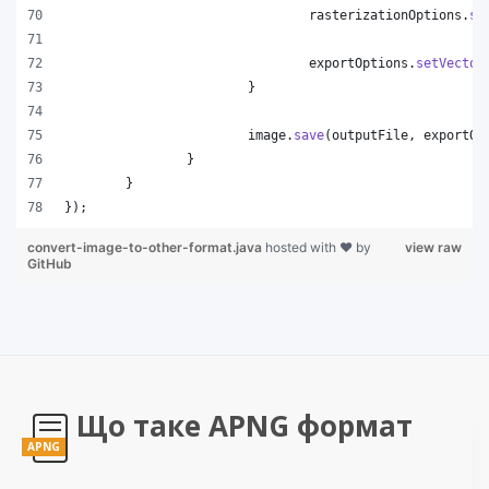
rasterizationOptions
.
se
exportOptions
.
setVector
			}
image
.
save
(
outputFile
, 
exportOp
		}
	}
});
convert-image-to-other-format.java
hosted with ❤ by
view raw
GitHub
Що таке APNG формат
APNG