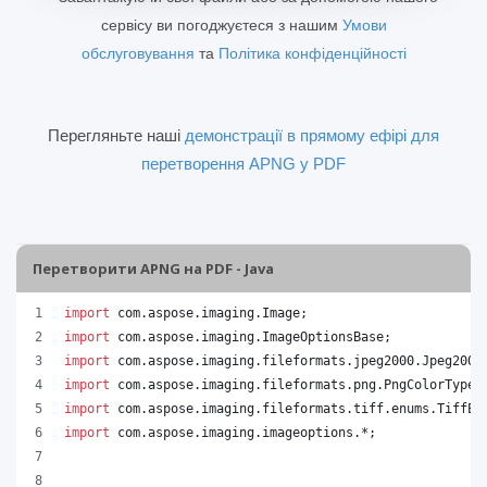
сервісу ви погоджуєтеся з нашим
Умови
обслуговування
та
Політика конфіденційності
Перегляньте наші
демонстрації в прямому ефірі для
перетворення APNG у PDF
Перетворити APNG на PDF - Java
import
com
.
aspose
.
imaging
.
Image
;
import
com
.
aspose
.
imaging
.
ImageOptionsBase
;
import
com
.
aspose
.
imaging
.
fileformats
.
jpeg2000
.
Jpeg2000
import
com
.
aspose
.
imaging
.
fileformats
.
png
.
PngColorType
;
import
com
.
aspose
.
imaging
.
fileformats
.
tiff
.
enums
.
TiffEx
import
com
.
aspose
.
imaging
.
imageoptions
.*;