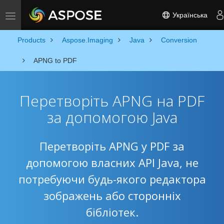
Українська
Toggle navigation
Products
Aspose.Imaging
Java
Conversion
APNG to PDF
Перетворіть APNG на PDF
за допомогою Java
Перетворіть APNG у PDF за
допомогою власних API Java, не
потребуючи будь-якого редактора
зображень або сторонніх
бібліотек.