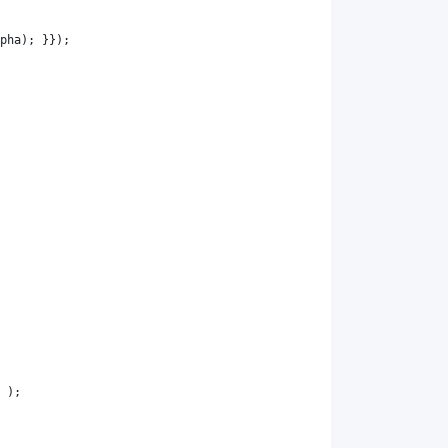
pha
); }});
 );