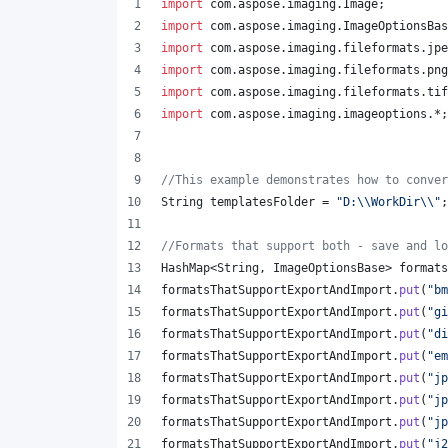
import
com
.
aspose
.
imaging
.
Image
;
import
com
.
aspose
.
imaging
.
ImageOptionsBas
import
com
.
aspose
.
imaging
.
fileformats
.
jpe
import
com
.
aspose
.
imaging
.
fileformats
.
png
import
com
.
aspose
.
imaging
.
fileformats
.
tif
import
com
.
aspose
.
imaging
.
imageoptions
.*;
//This example demonstrates how to conver
String
templatesFolder
 = 
"D:
\\
WorkDir
\\
"
;
//Formats that support both - save and lo
HashMap
<
String
, 
ImageOptionsBase
> 
formats
formatsThatSupportExportAndImport
.
put
(
"bm
formatsThatSupportExportAndImport
.
put
(
"gi
formatsThatSupportExportAndImport
.
put
(
"di
formatsThatSupportExportAndImport
.
put
(
"em
formatsThatSupportExportAndImport
.
put
(
"jp
formatsThatSupportExportAndImport
.
put
(
"jp
formatsThatSupportExportAndImport
.
put
(
"jp
formatsThatSupportExportAndImport
.
put
(
"j2