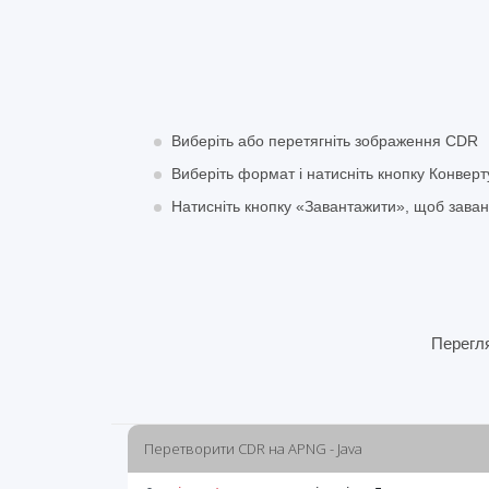
Виберіть або перетягніть зображення CDR
Виберіть формат і натисніть кнопку Конверт
Натисніть кнопку «Завантажити», щоб зав
Перегл
Перетворити CDR на APNG - Java