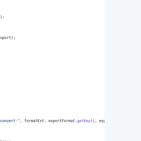
);
xport
);
convert-"
, 
formatExt
, 
exportFormat
.
getKey
(), 
exportFormat
.
getKey