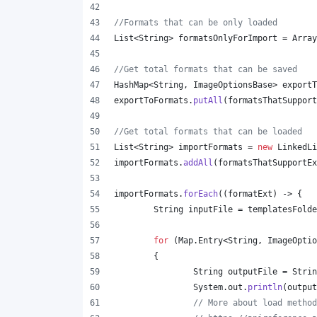
//Formats that can be only loaded
List
<
String
> 
formatsOnlyForImport
 = 
Array
//Get total formats that can be saved
HashMap
<
String
, 
ImageOptionsBase
> 
exportT
exportToFormats
.
putAll
(
formatsThatSupport
//Get total formats that can be loaded
List
<
String
> 
importFormats
 = 
new
LinkedLi
importFormats
.
addAll
(
formatsThatSupportEx
importFormats
.
forEach
((
formatExt
) -> {
String
inputFile
 = 
templatesFolde
for
 (
Map
.
Entry
<
String
, 
ImageOptio
	{
String
outputFile
 = 
Strin
System
.
out
.
println
(
output
// More about load method