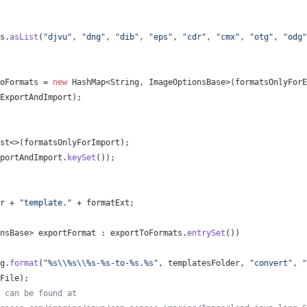
s
.
asList
(
"djvu"
, 
"dng"
, 
"dib"
, 
"eps"
, 
"cdr"
, 
"cmx"
, 
"otg"
, 
"odg"
oFormats
 = 
new
HashMap
<
String
, 
ImageOptionsBase
>(
formatsOnlyForE
ExportAndImport
);
st
<>(
formatsOnlyForImport
);
portAndImport
.
keySet
());
r
 + 
"template."
 + 
formatExt
;
nsBase
> 
exportFormat
 : 
exportToFormats
.
entrySet
())
g
.
format
(
"%s
\\
%s
\\
%s-%s-to-%s.%s"
, 
templatesFolder
, 
"convert"
, 
"
File
);
 can be found at