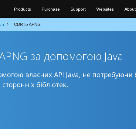
Products
Purchase
Support
Websites
About
on
CDR to APNG
 APNG за допомогою Java
омогою власних API Java, не потребуючи 
сторонніх бібліотек.