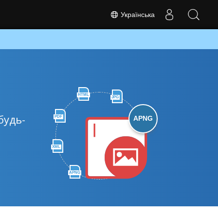
Українська
HTML
JPG
будь-
PDF
APNG
XML
APNG