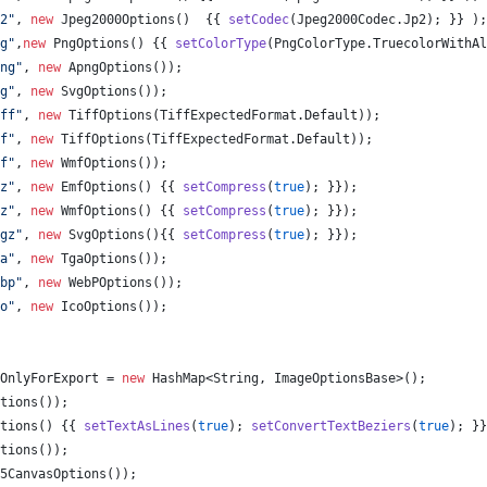
2"
, 
new
Jpeg2000Options
()  {{ 
setCodec
(
Jpeg2000Codec
.
Jp2
); }} );
g"
,
new
PngOptions
() {{ 
setColorType
(
PngColorType
.
TruecolorWithAl
ng"
, 
new
ApngOptions
());
g"
, 
new
SvgOptions
());
ff"
, 
new
TiffOptions
(
TiffExpectedFormat
.
Default
));
f"
, 
new
TiffOptions
(
TiffExpectedFormat
.
Default
));
f"
, 
new
WmfOptions
());
z"
, 
new
EmfOptions
() {{ 
setCompress
(
true
); }});
z"
, 
new
WmfOptions
() {{ 
setCompress
(
true
); }});
gz"
, 
new
SvgOptions
(){{ 
setCompress
(
true
); }});
a"
, 
new
TgaOptions
());
bp"
, 
new
WebPOptions
());
o"
, 
new
IcoOptions
());
OnlyForExport
 = 
new
HashMap
<
String
, 
ImageOptionsBase
>();
tions
());
tions
() {{ 
setTextAsLines
(
true
); 
setConvertTextBeziers
(
true
); }}
tions
());
5CanvasOptions
());