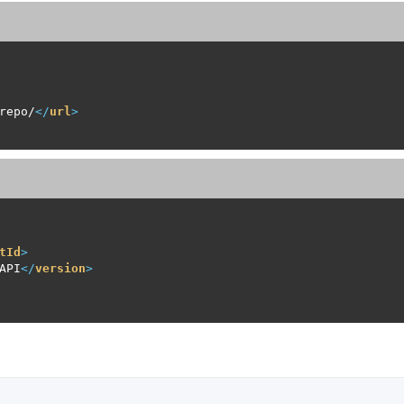
repo/
</
url
>
tId
>
API
</
version
>