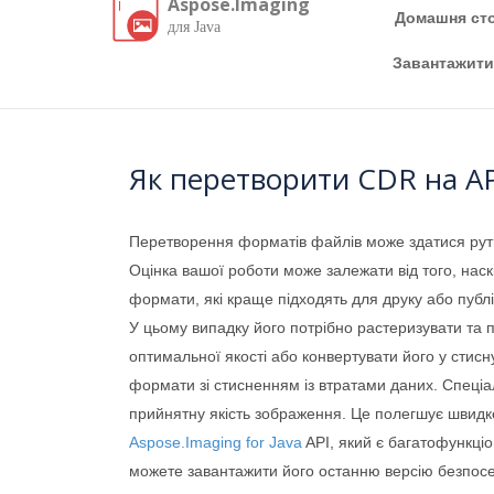
Aspose.Imaging
Домашня сто
для Java
Завантажити
Як перетворити CDR на A
Перетворення форматів файлів може здатися рути
Оцінка вашої роботи може залежати від того, нас
формати, які краще підходять для друку або публі
У цьому випадку його потрібно растеризувати та 
оптимальної якості або конвертувати його у стисн
формати зі стисненням із втратами даних. Спеці
прийнятну якість зображення. Це полегшує швид
Aspose.Imaging for Java
API, який є багатофункці
можете завантажити його останню версію безпос