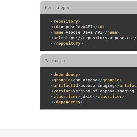
Репозиторiй
<
repository
>
<
id
>
AsposeJavaAPI
</
id
>
<
name
>
Aspose Java API
</
name
>
<
url
>
https://repository.aspose.com/
</
repository
>
Залежність
<
dependency
>
<
groupId
>
com.aspose
</
groupId
>
<
artifactId
>
aspose-imaging
</
artifac
<
version
>
Version of aspose-imaging 
<
classifier
>
jdk16
</
classifier
>
</
dependency
>