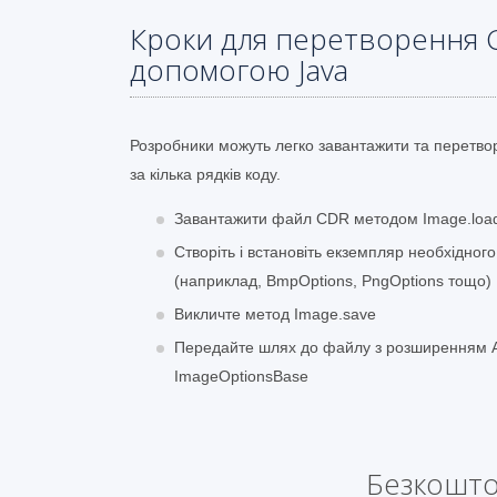
Кроки для перетворення 
допомогою Java
Розробники можуть легко завантажити та перет
за кілька рядків коду.
Завантажити файл CDR методом Image.loa
Створіть і встановіть екземпляр необхідног
(наприклад, BmpOptions, PngOptions тощо)
Викличте метод Image.save
Передайте шлях до файлу з розширенням AP
ImageOptionsBase
Безкошто