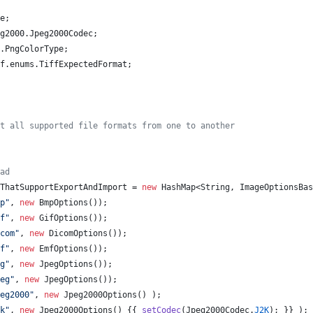
e
;
g2000
.
Jpeg2000Codec
;
.
PngColorType
;
f
.
enums
.
TiffExpectedFormat
;
t all supported file formats from one to another
ad
ThatSupportExportAndImport
 = 
new
HashMap
<
String
, 
ImageOptionsBas
p"
, 
new
BmpOptions
());
f"
, 
new
GifOptions
());
com"
, 
new
DicomOptions
());
f"
, 
new
EmfOptions
());
g"
, 
new
JpegOptions
());
eg"
, 
new
JpegOptions
());
eg2000"
, 
new
Jpeg2000Options
() );
k"
, 
new
Jpeg2000Options
() {{ 
setCodec
(
Jpeg2000Codec
.
J2K
); }} );