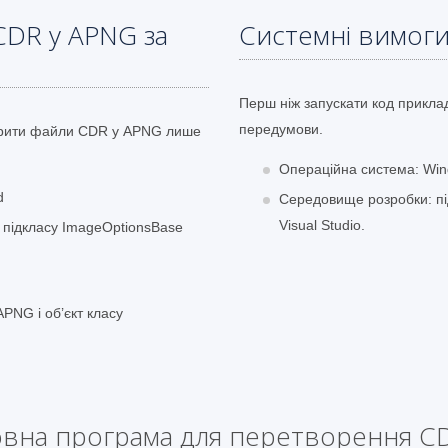
CDR у APNG за
Системні вимог
Перш ніж запускати код приклад
передумови.
ворити файли CDR у APNG лише
Операційна система: Win
d
Середовище розробки: під
Visual Studio.
о підкласу ImageOptionsBase
NG і об’єкт класу
вна програма для перетворення C