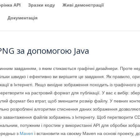
рінка API
Зразки коду
Живі демонстрації
Документацiя
PNG за допомогою Java
нним завданням, з яким стикаються графічні дизайнери. Проте не
кільки швидко і ефективно ви вирішите це завдання. Як правило, о
кації в Інтернеті. Якщо вихідне зображення походить із графічного
перетворити на растровий формат для публікації. У вас є вибір: зб
утий формат без втрат, щоб зменшити розмір файлу. У певних контек
ально розроблені алгоритми стиснення даних зображення дозволяют
ке завантаження файлів зображень з Інтернету. Щоб перетворити 
ональним, потужним і простим у використанні API для обробки зобр
ередньо з
Maven
і встановити на своєму Maven на основі проекту, до