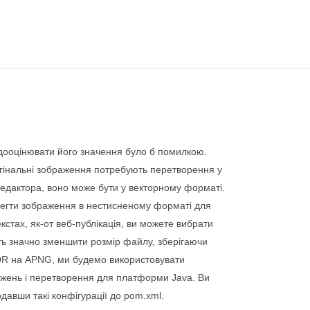
дооцінювати його значення було б помилкою.
ригінальні зображення потребують перетворення у
 редактора, воно може бути у векторному форматі.
ерегти зображення в нестисненому форматі для
стах, як-от веб-публікація, ви можете вибрати
ь значно зменшити розмір файлу, зберігаючи
CDR на APNG, ми будемо використовувати
ажень і перетворення для платформи Java. Ви
давши такі конфігурації до pom.xml.