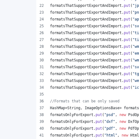
formatsThatSupportExportAndImport
.
put
(
"jp
formatsThatSupportExportAndImport
.
put
(
"pn
formatsThatSupportExportAndImport
.
put
(
"ap
formatsThatSupportExportAndImport
.
put
(
"sv
formatsThatSupportExportAndImport
.
put
(
"ti
formatsThatSupportExportAndImport
.
put
(
"ti
formatsThatSupportExportAndImport
.
put
(
"wm
formatsThatSupportExportAndImport
.
put
(
"em
formatsThatSupportExportAndImport
.
put
(
"wm
formatsThatSupportExportAndImport
.
put
(
"sv
formatsThatSupportExportAndImport
.
put
(
"tg
formatsThatSupportExportAndImport
.
put
(
"we
formatsThatSupportExportAndImport
.
put
(
"ic
//Formats that can be only saved
HashMap
<
String
, 
ImageOptionsBase
> 
formats
formatsOnlyForExport
.
put
(
"psd"
, 
new
PsdOp
formatsOnlyForExport
.
put
(
"dxf"
, 
new
DxfOp
formatsOnlyForExport
.
put
(
"pdf"
, 
new
PdfOp
formatsOnlyForExport
.
put
(
"html"
, 
new
Html