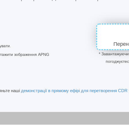
Перен
увати.
* Завантажуючи
антажити зображення APNG
погоджуєте
яньте наші
демонстрації в прямому ефірі для перетворення CDR