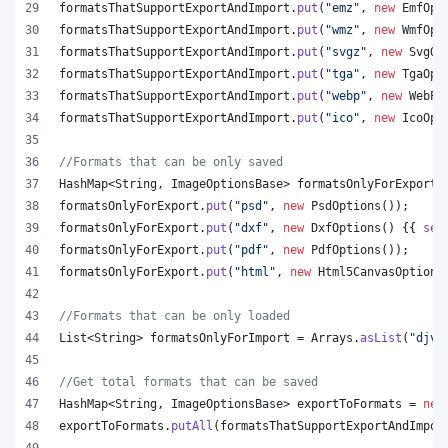
formatsThatSupportExportAndImport
.
put
(
"emz"
, 
new
EmfOpt
formatsThatSupportExportAndImport
.
put
(
"wmz"
, 
new
WmfOpt
formatsThatSupportExportAndImport
.
put
(
"svgz"
, 
new
SvgOp
formatsThatSupportExportAndImport
.
put
(
"tga"
, 
new
TgaOpt
formatsThatSupportExportAndImport
.
put
(
"webp"
, 
new
WebPO
formatsThatSupportExportAndImport
.
put
(
"ico"
, 
new
IcoOpt
//Formats that can be only saved
HashMap
<
String
, 
ImageOptionsBase
> 
formatsOnlyForExport
 
formatsOnlyForExport
.
put
(
"psd"
, 
new
PsdOptions
());
formatsOnlyForExport
.
put
(
"dxf"
, 
new
DxfOptions
() {{ 
set
formatsOnlyForExport
.
put
(
"pdf"
, 
new
PdfOptions
());
formatsOnlyForExport
.
put
(
"html"
, 
new
Html5CanvasOptions
//Formats that can be only loaded
List
<
String
> 
formatsOnlyForImport
 = 
Arrays
.
asList
(
"djvu
//Get total formats that can be saved
HashMap
<
String
, 
ImageOptionsBase
> 
exportToFormats
 = 
new
exportToFormats
.
putAll
(
formatsThatSupportExportAndImpor