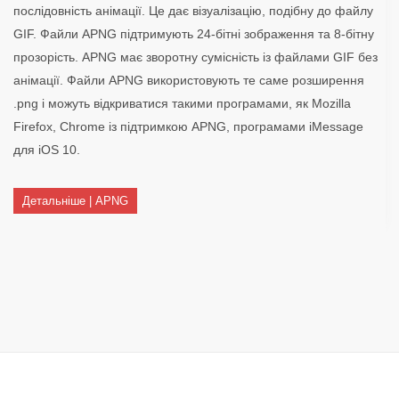
послідовність анімації. Це дає візуалізацію, подібну до файлу
GIF. Файли APNG підтримують 24-бітні зображення та 8-бітну
прозорість. APNG має зворотну сумісність із файлами GIF без
анімації. Файли APNG використовують те саме розширення
.png і можуть відкриватися такими програмами, як Mozilla
Firefox, Chrome із підтримкою APNG, програмами iMessage
для iOS 10.
Детальніше | APNG