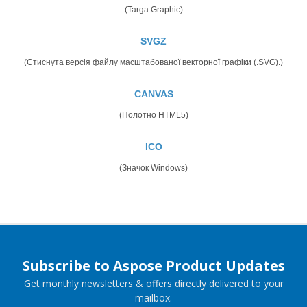
(Targa Graphic)
SVGZ
(Стиснута версія файлу масштабованої векторної графіки (.SVG).)
CANVAS
(Полотно HTML5)
ICO
(Значок Windows)
Subscribe to Aspose Product Updates
Get monthly newsletters & offers directly delivered to your
mailbox.