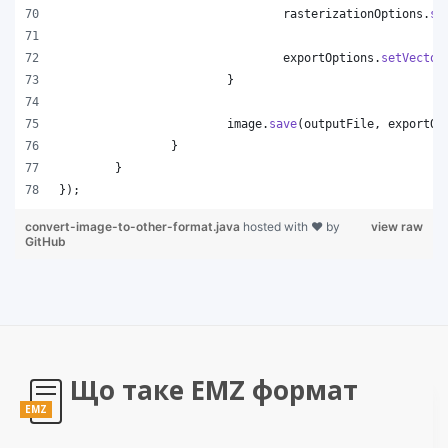
rasterizationOptions
.
se
exportOptions
.
setVector
			}
image
.
save
(
outputFile
, 
exportOp
		}
	}
});
convert-image-to-other-format.java
hosted with ❤ by
view raw
GitHub
Що таке EMZ формат
EMZ