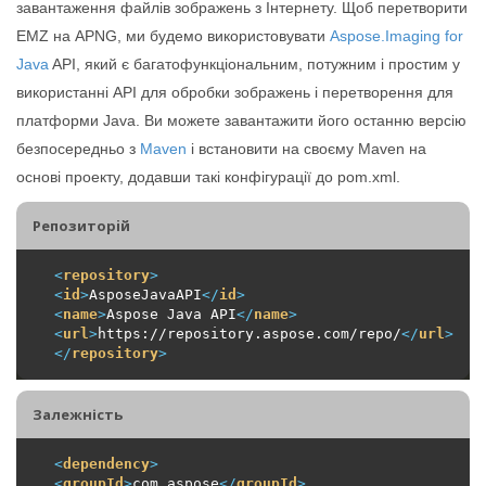
завантаження файлів зображень з Інтернету. Щоб перетворити
EMZ на APNG, ми будемо використовувати
Aspose.Imaging for
Java
API, який є багатофункціональним, потужним і простим у
використанні API для обробки зображень і перетворення для
платформи Java. Ви можете завантажити його останню версію
безпосередньо з
Maven
і встановити на своєму Maven на
основі проекту, додавши такі конфігурації до pom.xml.
Репозиторiй
<
repository
>
<
id
>
AsposeJavaAPI
</
id
>
<
name
>
Aspose Java API
</
name
>
<
url
>
https://repository.aspose.com/repo/
</
url
>
</
repository
>
Залежність
<
dependency
>
<
groupId
>
com.aspose
</
groupId
>