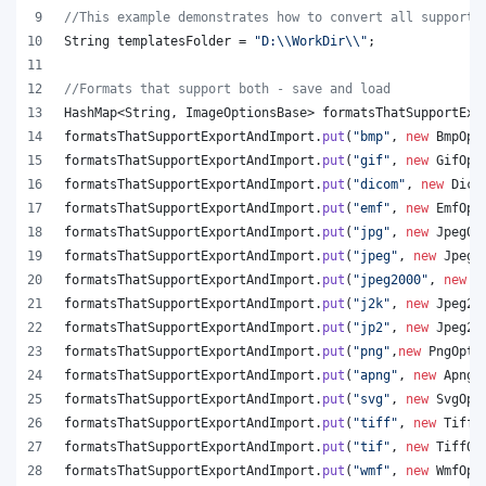
//This example demonstrates how to convert all supporte
String
templatesFolder
 = 
"D:
\\
WorkDir
\\
"
;
//Formats that support both - save and load
HashMap
<
String
, 
ImageOptionsBase
> 
formatsThatSupportExp
formatsThatSupportExportAndImport
.
put
(
"bmp"
, 
new
BmpOpt
formatsThatSupportExportAndImport
.
put
(
"gif"
, 
new
GifOpt
formatsThatSupportExportAndImport
.
put
(
"dicom"
, 
new
Dico
formatsThatSupportExportAndImport
.
put
(
"emf"
, 
new
EmfOpt
formatsThatSupportExportAndImport
.
put
(
"jpg"
, 
new
JpegOp
formatsThatSupportExportAndImport
.
put
(
"jpeg"
, 
new
JpegO
formatsThatSupportExportAndImport
.
put
(
"jpeg2000"
, 
new
J
formatsThatSupportExportAndImport
.
put
(
"j2k"
, 
new
Jpeg20
formatsThatSupportExportAndImport
.
put
(
"jp2"
, 
new
Jpeg20
formatsThatSupportExportAndImport
.
put
(
"png"
,
new
PngOpti
formatsThatSupportExportAndImport
.
put
(
"apng"
, 
new
ApngO
formatsThatSupportExportAndImport
.
put
(
"svg"
, 
new
SvgOpt
formatsThatSupportExportAndImport
.
put
(
"tiff"
, 
new
TiffO
formatsThatSupportExportAndImport
.
put
(
"tif"
, 
new
TiffOp
formatsThatSupportExportAndImport
.
put
(
"wmf"
, 
new
WmfOpt