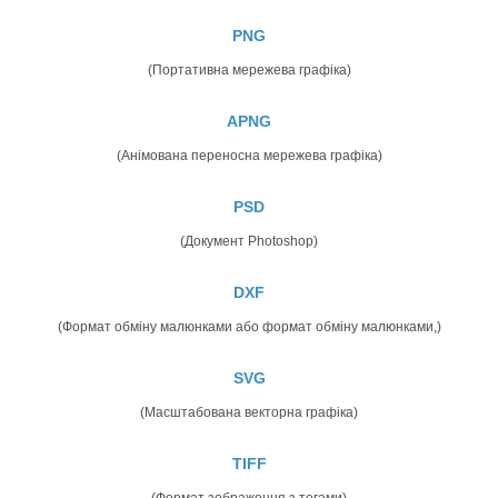
PNG
(Портативна мережева графіка)
APNG
(Анімована переносна мережева графіка)
PSD
(Документ Photoshop)
DXF
(Формат обміну малюнками або формат обміну малюнками,)
SVG
(Масштабована векторна графіка)
TIFF
(Формат зображення з тегами)