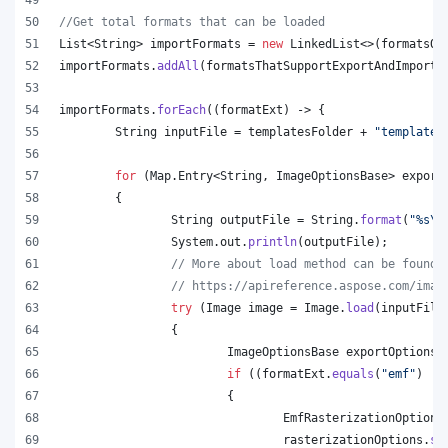
//Get total formats that can be loaded
List
<
String
> 
importFormats
 = 
new
LinkedList
<>(
formatsOn
importFormats
.
addAll
(
formatsThatSupportExportAndImport
.
importFormats
.
forEach
((
formatExt
) -> {
String
inputFile
 = 
templatesFolder
 + 
"template.
for
 (
Map
.
Entry
<
String
, 
ImageOptionsBase
> 
export
	{
String
outputFile
 = 
String
.
format
(
"%s
\\
System
.
out
.
println
(
outputFile
);
// More about load method can be found 
// https://apireference.aspose.com/imag
try
 (
Image
image
 = 
Image
.
load
(
inputFile
		{
ImageOptionsBase
exportOptions
 
if
 ((
formatExt
.
equals
(
"emf"
) ||
			{
EmfRasterizationOptions
rasterizationOptions
.
se