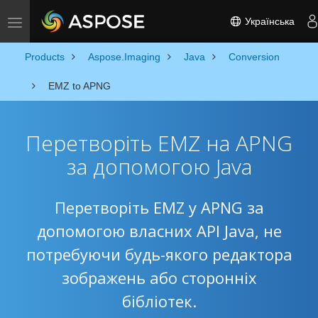
Українська
Toggle navigation
Products
Aspose.Imaging
Java
Conversion
EMZ to APNG
Перетворіть EMZ на APNG
за допомогою Java
Перетворіть EMZ у APNG за
допомогою власних API Java, не
потребуючи будь-якого редактора
зображень або сторонніх
бібліотек.