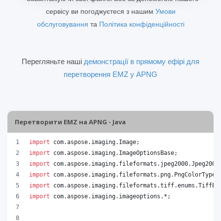
сервісу ви погоджуєтеся з нашим
Умови
обслуговування
та
Політика конфіденційності
Перегляньте наші
демонстрації в прямому ефірі для
перетворення EMZ у APNG
Перетворити EMZ на APNG - Java
import
com
.
aspose
.
imaging
.
Image
;
import
com
.
aspose
.
imaging
.
ImageOptionsBase
;
import
com
.
aspose
.
imaging
.
fileformats
.
jpeg2000
.
Jpeg2000
import
com
.
aspose
.
imaging
.
fileformats
.
png
.
PngColorType
;
import
com
.
aspose
.
imaging
.
fileformats
.
tiff
.
enums
.
TiffEx
import
com
.
aspose
.
imaging
.
imageoptions
.*;