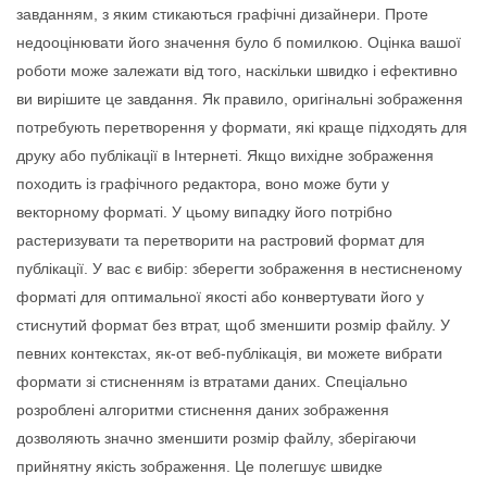
завданням, з яким стикаються графічні дизайнери. Проте
недооцінювати його значення було б помилкою. Оцінка вашої
роботи може залежати від того, наскільки швидко і ефективно
ви вирішите це завдання. Як правило, оригінальні зображення
потребують перетворення у формати, які краще підходять для
друку або публікації в Інтернеті. Якщо вихідне зображення
походить із графічного редактора, воно може бути у
векторному форматі. У цьому випадку його потрібно
растеризувати та перетворити на растровий формат для
публікації. У вас є вибір: зберегти зображення в нестисненому
форматі для оптимальної якості або конвертувати його у
стиснутий формат без втрат, щоб зменшити розмір файлу. У
певних контекстах, як-от веб-публікація, ви можете вибрати
формати зі стисненням із втратами даних. Спеціально
розроблені алгоритми стиснення даних зображення
дозволяють значно зменшити розмір файлу, зберігаючи
прийнятну якість зображення. Це полегшує швидке