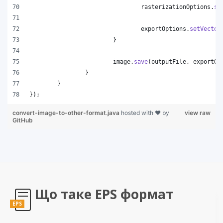
rasterizationOptions
.
se
exportOptions
.
setVector
			}
image
.
save
(
outputFile
, 
exportOp
		}
	}
});
convert-image-to-other-format.java
hosted with ❤ by
view raw
GitHub
Що таке EPS формат
EPS