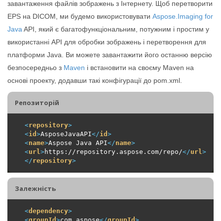
завантаження файлів зображень з Інтернету. Щоб перетворити
EPS на DICOM, ми будемо використовувати
Aspose.Imaging for
Java
API, який є багатофункціональним, потужним і простим у
використанні API для обробки зображень і перетворення для
платформи Java. Ви можете завантажити його останню версію
безпосередньо з
Maven
і встановити на своєму Maven на
основі проекту, додавши такі конфігурації до pom.xml.
Репозиторiй
<
repository
>
<
id
>
AsposeJavaAPI
</
id
>
<
name
>
Aspose Java API
</
name
>
<
url
>
https://repository.aspose.com/repo/
</
url
>
</
repository
>
Залежність
<
dependency
>
<
groupId
>
com.aspose
</
groupId
>