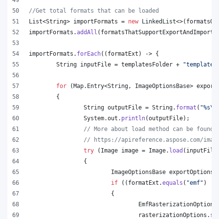
//Get total formats that can be loaded
List
<
String
> 
importFormats
 = 
new
LinkedList
<>(
formatsOn
importFormats
.
addAll
(
formatsThatSupportExportAndImport
.
importFormats
.
forEach
((
formatExt
) -> {
String
inputFile
 = 
templatesFolder
 + 
"template.
for
 (
Map
.
Entry
<
String
, 
ImageOptionsBase
> 
export
	{
String
outputFile
 = 
String
.
format
(
"%s
\\
System
.
out
.
println
(
outputFile
);
// More about load method can be found 
// https://apireference.aspose.com/imag
try
 (
Image
image
 = 
Image
.
load
(
inputFile
		{
ImageOptionsBase
exportOptions
 
if
 ((
formatExt
.
equals
(
"emf"
) ||
			{
EmfRasterizationOptions
rasterizationOptions
.
se