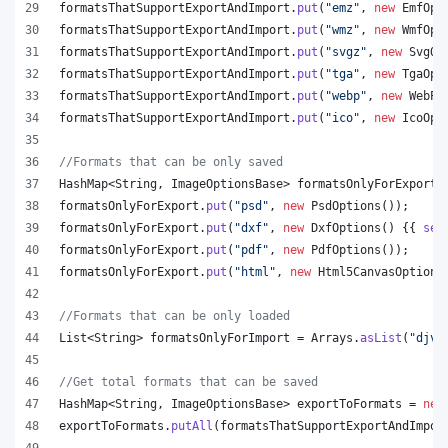
formatsThatSupportExportAndImport
.
put
(
"emz"
, 
new
EmfOpt
formatsThatSupportExportAndImport
.
put
(
"wmz"
, 
new
WmfOpt
formatsThatSupportExportAndImport
.
put
(
"svgz"
, 
new
SvgOp
formatsThatSupportExportAndImport
.
put
(
"tga"
, 
new
TgaOpt
formatsThatSupportExportAndImport
.
put
(
"webp"
, 
new
WebPO
formatsThatSupportExportAndImport
.
put
(
"ico"
, 
new
IcoOpt
//Formats that can be only saved
HashMap
<
String
, 
ImageOptionsBase
> 
formatsOnlyForExport
 
formatsOnlyForExport
.
put
(
"psd"
, 
new
PsdOptions
());
formatsOnlyForExport
.
put
(
"dxf"
, 
new
DxfOptions
() {{ 
set
formatsOnlyForExport
.
put
(
"pdf"
, 
new
PdfOptions
());
formatsOnlyForExport
.
put
(
"html"
, 
new
Html5CanvasOptions
//Formats that can be only loaded
List
<
String
> 
formatsOnlyForImport
 = 
Arrays
.
asList
(
"djvu
//Get total formats that can be saved
HashMap
<
String
, 
ImageOptionsBase
> 
exportToFormats
 = 
new
exportToFormats
.
putAll
(
formatsThatSupportExportAndImpor