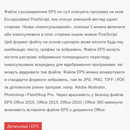
Файли з розширенням EPS по суті описують програму на мові
Encapsulated PostScript, яка описує зовнішній вигляд однієї
сторінки. Назва «Інкапсульований», оскільки її можна включити
або інкапсулювати в опис сторінки іншою мовою PostScript.
Цей формат файлу на основі сценарію може містити будь-яку
комбінацію тексту, графіки та зображень. Файли EPS можуть
містити растрове зображення попереднього перегляду,
інкапсульоване всередину для відображення програмами, які
можуть відкривати такі файли. Файли EPS можна конвертувати
в стандартні формати зображень, такі як JPG, PNG, TIFF і PDF,
за допомогою різних програм, напр. Adobe Illustrator,
Photoshop і PaintShop Pro. Через вразливість у безпеці файлів
EPS Office 2016, Office 2013, Office 2010 і Office 365 вимкнули
можливість вставляти файли EPS у документи Office.
Детальніше | EPS