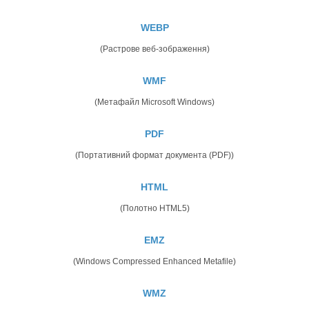
WEBP
(Растрове веб-зображення)
WMF
(Метафайл Microsoft Windows)
PDF
(Портативний формат документа (PDF))
HTML
(Полотно HTML5)
EMZ
(Windows Compressed Enhanced Metafile)
WMZ