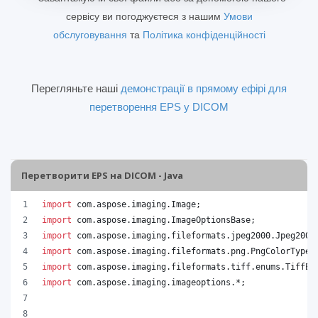
сервісу ви погоджуєтеся з нашим
Умови
обслуговування
та
Політика конфіденційності
Перегляньте наші
демонстрації в прямому ефірі для
перетворення EPS у DICOM
Перетворити EPS на DICOM - Java
import
com
.
aspose
.
imaging
.
Image
;
import
com
.
aspose
.
imaging
.
ImageOptionsBase
;
import
com
.
aspose
.
imaging
.
fileformats
.
jpeg2000
.
Jpeg2000
import
com
.
aspose
.
imaging
.
fileformats
.
png
.
PngColorType
;
import
com
.
aspose
.
imaging
.
fileformats
.
tiff
.
enums
.
TiffEx
import
com
.
aspose
.
imaging
.
imageoptions
.*;