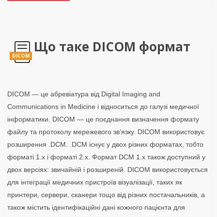
Що таке DICOM формат
DICOM
DICOM — це абревіатура від Digital Imaging and
Communications in Medicine і відноситься до галузі медичної
інформатики. DICOM — це поєднання визначення формату
файлу та протоколу мережевого зв’язку. DICOM використовує
розширення .DCM. .DCM існує у двох різних форматах, тобто
форматі 1.x і форматі 2.x. Формат DCM 1.x також доступний у
двох версіях: звичайній і розширеній. DICOM використовується
для інтеграції медичних пристроїв візуалізації, таких як
принтери, сервери, сканери тощо від різних постачальників, а
також містить ідентифікаційні дані кожного пацієнта для