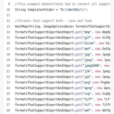
//This example demonstrates how to convert all supporte
String
templatesFolder
 = 
"D:
\\
WorkDir
\\
"
;
//Formats that support both - save and load
HashMap
<
String
, 
ImageOptionsBase
> 
formatsThatSupportExp
formatsThatSupportExportAndImport
.
put
(
"bmp"
, 
new
BmpOpt
formatsThatSupportExportAndImport
.
put
(
"gif"
, 
new
GifOpt
formatsThatSupportExportAndImport
.
put
(
"dicom"
, 
new
Dico
formatsThatSupportExportAndImport
.
put
(
"emf"
, 
new
EmfOpt
formatsThatSupportExportAndImport
.
put
(
"jpg"
, 
new
JpegOp
formatsThatSupportExportAndImport
.
put
(
"jpeg"
, 
new
JpegO
formatsThatSupportExportAndImport
.
put
(
"jpeg2000"
, 
new
J
formatsThatSupportExportAndImport
.
put
(
"j2k"
, 
new
Jpeg20
formatsThatSupportExportAndImport
.
put
(
"jp2"
, 
new
Jpeg20
formatsThatSupportExportAndImport
.
put
(
"png"
,
new
PngOpti
formatsThatSupportExportAndImport
.
put
(
"apng"
, 
new
ApngO
formatsThatSupportExportAndImport
.
put
(
"svg"
, 
new
SvgOpt
formatsThatSupportExportAndImport
.
put
(
"tiff"
, 
new
TiffO
formatsThatSupportExportAndImport
.
put
(
"tif"
, 
new
TiffOp
formatsThatSupportExportAndImport
.
put
(
"wmf"
, 
new
WmfOpt