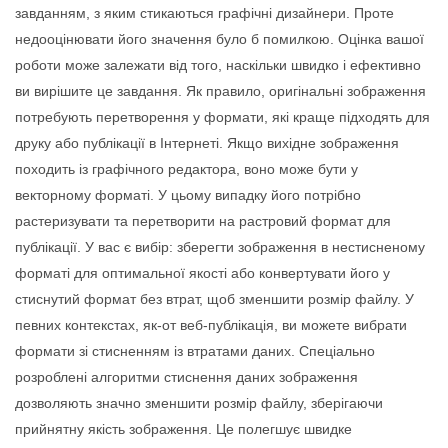
завданням, з яким стикаються графічні дизайнери. Проте
недооцінювати його значення було б помилкою. Оцінка вашої
роботи може залежати від того, наскільки швидко і ефективно
ви вирішите це завдання. Як правило, оригінальні зображення
потребують перетворення у формати, які краще підходять для
друку або публікації в Інтернеті. Якщо вихідне зображення
походить із графічного редактора, воно може бути у
векторному форматі. У цьому випадку його потрібно
растеризувати та перетворити на растровий формат для
публікації. У вас є вибір: зберегти зображення в нестисненому
форматі для оптимальної якості або конвертувати його у
стиснутий формат без втрат, щоб зменшити розмір файлу. У
певних контекстах, як-от веб-публікація, ви можете вибрати
формати зі стисненням із втратами даних. Спеціально
розроблені алгоритми стиснення даних зображення
дозволяють значно зменшити розмір файлу, зберігаючи
прийнятну якість зображення. Це полегшує швидке