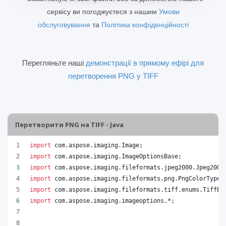
сервісу ви погоджуєтеся з нашим
Умови
обслуговування
та
Політика конфіденційності
Перегляньте наші
демонстрації в прямому ефірі для
перетворення PNG у TIFF
Перетворити PNG на TIFF - Java
import
com
.
aspose
.
imaging
.
Image
;
import
com
.
aspose
.
imaging
.
ImageOptionsBase
;
import
com
.
aspose
.
imaging
.
fileformats
.
jpeg2000
.
Jpeg2000
import
com
.
aspose
.
imaging
.
fileformats
.
png
.
PngColorType
;
import
com
.
aspose
.
imaging
.
fileformats
.
tiff
.
enums
.
TiffEx
import
com
.
aspose
.
imaging
.
imageoptions
.*;