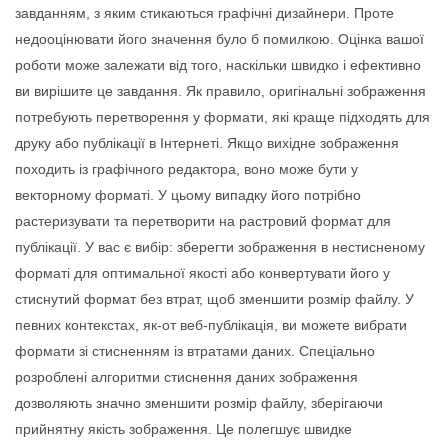
завданням, з яким стикаються графічні дизайнери. Проте
недооцінювати його значення було б помилкою. Оцінка вашої
роботи може залежати від того, наскільки швидко і ефективно
ви вирішите це завдання. Як правило, оригінальні зображення
потребують перетворення у формати, які краще підходять для
друку або публікації в Інтернеті. Якщо вихідне зображення
походить із графічного редактора, воно може бути у
векторному форматі. У цьому випадку його потрібно
растеризувати та перетворити на растровий формат для
публікації. У вас є вибір: зберегти зображення в нестисненому
форматі для оптимальної якості або конвертувати його у
стиснутий формат без втрат, щоб зменшити розмір файлу. У
певних контекстах, як-от веб-публікація, ви можете вибрати
формати зі стисненням із втратами даних. Спеціально
розроблені алгоритми стиснення даних зображення
дозволяють значно зменшити розмір файлу, зберігаючи
прийнятну якість зображення. Це полегшує швидке