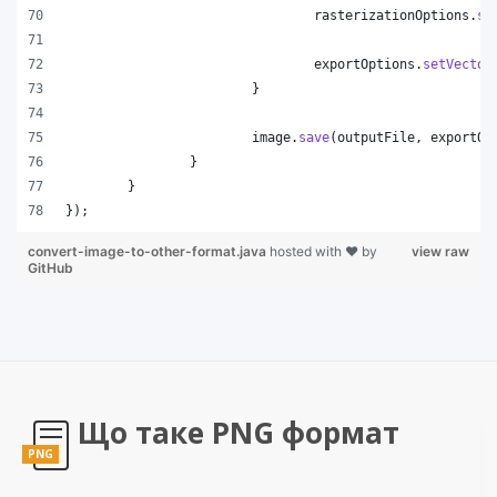
rasterizationOptions
.
se
exportOptions
.
setVector
			}
image
.
save
(
outputFile
, 
exportOp
		}
	}
});
convert-image-to-other-format.java
hosted with ❤ by
view raw
GitHub
Що таке PNG формат
PNG