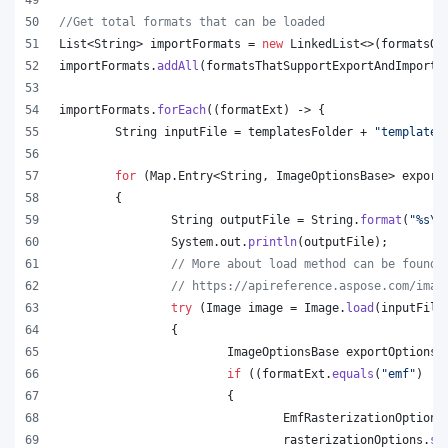
//Get total formats that can be loaded
List
<
String
> 
importFormats
 = 
new
LinkedList
<>(
formatsOn
importFormats
.
addAll
(
formatsThatSupportExportAndImport
.
importFormats
.
forEach
((
formatExt
) -> {
String
inputFile
 = 
templatesFolder
 + 
"template.
for
 (
Map
.
Entry
<
String
, 
ImageOptionsBase
> 
export
	{
String
outputFile
 = 
String
.
format
(
"%s
\\
System
.
out
.
println
(
outputFile
);
// More about load method can be found 
// https://apireference.aspose.com/imag
try
 (
Image
image
 = 
Image
.
load
(
inputFile
		{
ImageOptionsBase
exportOptions
 
if
 ((
formatExt
.
equals
(
"emf"
) ||
			{
EmfRasterizationOptions
rasterizationOptions
.
se