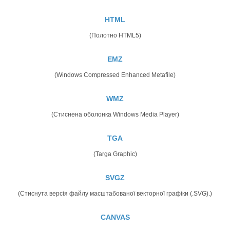
HTML
(Полотно HTML5)
EMZ
(Windows Compressed Enhanced Metafile)
WMZ
(Стиснена оболонка Windows Media Player)
TGA
(Targa Graphic)
SVGZ
(Стиснута версія файлу масштабованої векторної графіки (.SVG).)
CANVAS