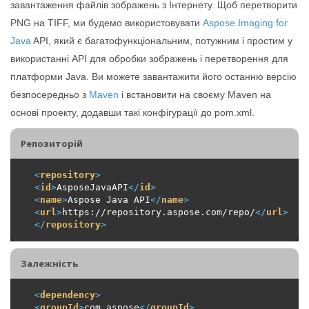
завантаження файлів зображень з Інтернету. Щоб перетворити
PNG на TIFF, ми будемо використовувати
Aspose.Imaging for
Java
API, який є багатофункціональним, потужним і простим у
використанні API для обробки зображень і перетворення для
платформи Java. Ви можете завантажити його останню версію
безпосередньо з
Maven
і встановити на своєму Maven на
основі проекту, додавши такі конфігурації до pom.xml.
Репозиторiй
<
repository
>
<
id
>
AsposeJavaAPI
</
id
>
<
name
>
Aspose Java API
</
name
>
<
url
>
https://repository.aspose.com/repo/
</
url
>
</
repository
>
Залежність
<
dependency
>
<
groupId
>
com.aspose
</
groupId
>