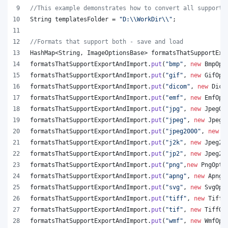
//This example demonstrates how to convert all supporte
String
templatesFolder
 = 
"D:
\\
WorkDir
\\
"
;
//Formats that support both - save and load
HashMap
<
String
, 
ImageOptionsBase
> 
formatsThatSupportExp
formatsThatSupportExportAndImport
.
put
(
"bmp"
, 
new
BmpOpt
formatsThatSupportExportAndImport
.
put
(
"gif"
, 
new
GifOpt
formatsThatSupportExportAndImport
.
put
(
"dicom"
, 
new
Dico
formatsThatSupportExportAndImport
.
put
(
"emf"
, 
new
EmfOpt
formatsThatSupportExportAndImport
.
put
(
"jpg"
, 
new
JpegOp
formatsThatSupportExportAndImport
.
put
(
"jpeg"
, 
new
JpegO
formatsThatSupportExportAndImport
.
put
(
"jpeg2000"
, 
new
J
formatsThatSupportExportAndImport
.
put
(
"j2k"
, 
new
Jpeg20
formatsThatSupportExportAndImport
.
put
(
"jp2"
, 
new
Jpeg20
formatsThatSupportExportAndImport
.
put
(
"png"
,
new
PngOpti
formatsThatSupportExportAndImport
.
put
(
"apng"
, 
new
ApngO
formatsThatSupportExportAndImport
.
put
(
"svg"
, 
new
SvgOpt
formatsThatSupportExportAndImport
.
put
(
"tiff"
, 
new
TiffO
formatsThatSupportExportAndImport
.
put
(
"tif"
, 
new
TiffOp
formatsThatSupportExportAndImport
.
put
(
"wmf"
, 
new
WmfOpt