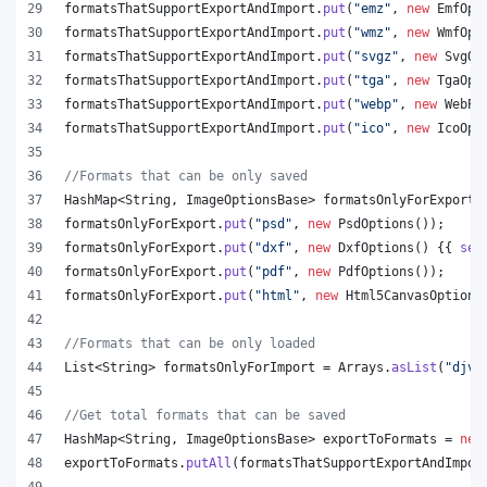
formatsThatSupportExportAndImport
.
put
(
"emz"
, 
new
EmfOpt
formatsThatSupportExportAndImport
.
put
(
"wmz"
, 
new
WmfOpt
formatsThatSupportExportAndImport
.
put
(
"svgz"
, 
new
SvgOp
formatsThatSupportExportAndImport
.
put
(
"tga"
, 
new
TgaOpt
formatsThatSupportExportAndImport
.
put
(
"webp"
, 
new
WebPO
formatsThatSupportExportAndImport
.
put
(
"ico"
, 
new
IcoOpt
//Formats that can be only saved
HashMap
<
String
, 
ImageOptionsBase
> 
formatsOnlyForExport
 
formatsOnlyForExport
.
put
(
"psd"
, 
new
PsdOptions
());
formatsOnlyForExport
.
put
(
"dxf"
, 
new
DxfOptions
() {{ 
set
formatsOnlyForExport
.
put
(
"pdf"
, 
new
PdfOptions
());
formatsOnlyForExport
.
put
(
"html"
, 
new
Html5CanvasOptions
//Formats that can be only loaded
List
<
String
> 
formatsOnlyForImport
 = 
Arrays
.
asList
(
"djvu
//Get total formats that can be saved
HashMap
<
String
, 
ImageOptionsBase
> 
exportToFormats
 = 
new
exportToFormats
.
putAll
(
formatsThatSupportExportAndImpor