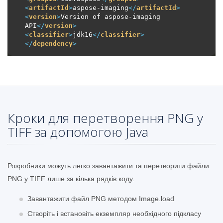
<
artifactId
>
aspose-imaging
</
artifactId
>
<
version
>
Version of aspose-imaging 
API
</
version
>
<
classifier
>
jdk16
</
classifier
>
</
dependency
>
Кроки для перетворення PNG у
TIFF за допомогою Java
Розробники можуть легко завантажити та перетворити файли
PNG у TIFF лише за кілька рядків коду.
Завантажити файл PNG методом Image.load
Створіть і встановіть екземпляр необхідного підкласу