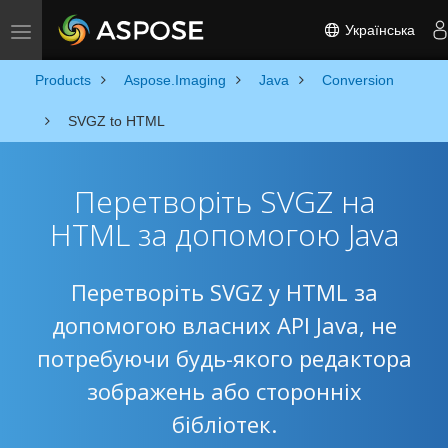
Українська
Toggle navigation
Products
Aspose.Imaging
Java
Conversion
SVGZ to HTML
Перетворіть SVGZ на
HTML за допомогою Java
Перетворіть SVGZ у HTML за
допомогою власних API Java, не
потребуючи будь-якого редактора
зображень або сторонніх
бібліотек.