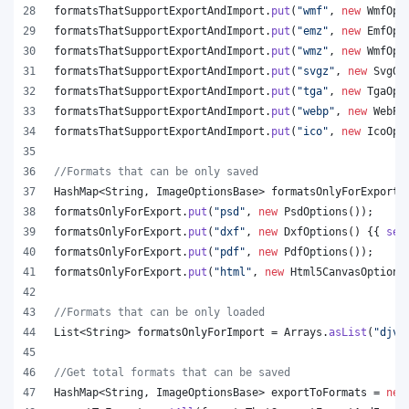
formatsThatSupportExportAndImport
.
put
(
"wmf"
, 
new
WmfOpt
formatsThatSupportExportAndImport
.
put
(
"emz"
, 
new
EmfOpt
formatsThatSupportExportAndImport
.
put
(
"wmz"
, 
new
WmfOpt
formatsThatSupportExportAndImport
.
put
(
"svgz"
, 
new
SvgOp
formatsThatSupportExportAndImport
.
put
(
"tga"
, 
new
TgaOpt
formatsThatSupportExportAndImport
.
put
(
"webp"
, 
new
WebPO
formatsThatSupportExportAndImport
.
put
(
"ico"
, 
new
IcoOpt
//Formats that can be only saved
HashMap
<
String
, 
ImageOptionsBase
> 
formatsOnlyForExport
 
formatsOnlyForExport
.
put
(
"psd"
, 
new
PsdOptions
());
formatsOnlyForExport
.
put
(
"dxf"
, 
new
DxfOptions
() {{ 
set
formatsOnlyForExport
.
put
(
"pdf"
, 
new
PdfOptions
());
formatsOnlyForExport
.
put
(
"html"
, 
new
Html5CanvasOptions
//Formats that can be only loaded
List
<
String
> 
formatsOnlyForImport
 = 
Arrays
.
asList
(
"djvu
//Get total formats that can be saved
HashMap
<
String
, 
ImageOptionsBase
> 
exportToFormats
 = 
new