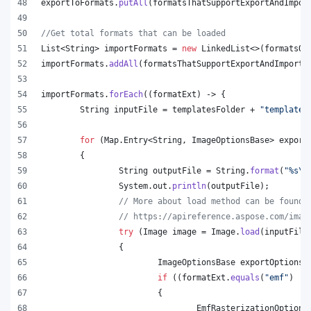
exportToFormats
.
putAll
(
formatsThatSupportExportAndImpor
//Get total formats that can be loaded
List
<
String
> 
importFormats
 = 
new
LinkedList
<>(
formatsOn
importFormats
.
addAll
(
formatsThatSupportExportAndImport
.
importFormats
.
forEach
((
formatExt
) -> {
String
inputFile
 = 
templatesFolder
 + 
"template.
for
 (
Map
.
Entry
<
String
, 
ImageOptionsBase
> 
export
	{
String
outputFile
 = 
String
.
format
(
"%s
\\
System
.
out
.
println
(
outputFile
);
// More about load method can be found 
// https://apireference.aspose.com/imag
try
 (
Image
image
 = 
Image
.
load
(
inputFile
		{
ImageOptionsBase
exportOptions
 
if
 ((
formatExt
.
equals
(
"emf"
) ||
			{
EmfRasterizationOptions