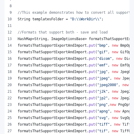
//This example demonstrates how to convert all supporte
String
templatesFolder
 = 
"D:
\\
WorkDir
\\
"
;
//Formats that support both - save and load
HashMap
<
String
, 
ImageOptionsBase
> 
formatsThatSupportExp
formatsThatSupportExportAndImport
.
put
(
"bmp"
, 
new
BmpOpt
formatsThatSupportExportAndImport
.
put
(
"gif"
, 
new
GifOpt
formatsThatSupportExportAndImport
.
put
(
"dicom"
, 
new
Dico
formatsThatSupportExportAndImport
.
put
(
"emf"
, 
new
EmfOpt
formatsThatSupportExportAndImport
.
put
(
"jpg"
, 
new
JpegOp
formatsThatSupportExportAndImport
.
put
(
"jpeg"
, 
new
JpegO
formatsThatSupportExportAndImport
.
put
(
"jpeg2000"
, 
new
J
formatsThatSupportExportAndImport
.
put
(
"j2k"
, 
new
Jpeg20
formatsThatSupportExportAndImport
.
put
(
"jp2"
, 
new
Jpeg20
formatsThatSupportExportAndImport
.
put
(
"png"
,
new
PngOpti
formatsThatSupportExportAndImport
.
put
(
"apng"
, 
new
ApngO
formatsThatSupportExportAndImport
.
put
(
"svg"
, 
new
SvgOpt
formatsThatSupportExportAndImport
.
put
(
"tiff"
, 
new
TiffO
formatsThatSupportExportAndImport
.
put
(
"tif"
, 
new
TiffOp