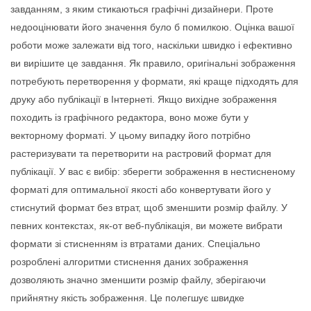
завданням, з яким стикаються графічні дизайнери. Проте
недооцінювати його значення було б помилкою. Оцінка вашої
роботи може залежати від того, наскільки швидко і ефективно
ви вирішите це завдання. Як правило, оригінальні зображення
потребують перетворення у формати, які краще підходять для
друку або публікації в Інтернеті. Якщо вихідне зображення
походить із графічного редактора, воно може бути у
векторному форматі. У цьому випадку його потрібно
растеризувати та перетворити на растровий формат для
публікації. У вас є вибір: зберегти зображення в нестисненому
форматі для оптимальної якості або конвертувати його у
стиснутий формат без втрат, щоб зменшити розмір файлу. У
певних контекстах, як-от веб-публікація, ви можете вибрати
формати зі стисненням із втратами даних. Спеціально
розроблені алгоритми стиснення даних зображення
дозволяють значно зменшити розмір файлу, зберігаючи
прийнятну якість зображення. Це полегшує швидке