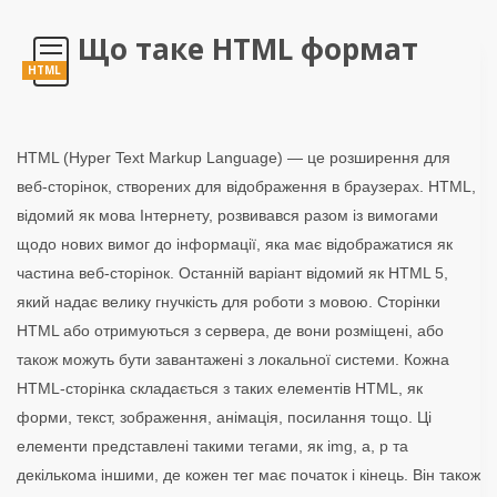
Що таке HTML формат
HTML
HTML (Hyper Text Markup Language) — це розширення для
веб-сторінок, створених для відображення в браузерах. HTML,
відомий як мова Інтернету, розвивався разом із вимогами
щодо нових вимог до інформації, яка має відображатися як
частина веб-сторінок. Останній варіант відомий як HTML 5,
який надає велику гнучкість для роботи з мовою. Сторінки
HTML або отримуються з сервера, де вони розміщені, або
також можуть бути завантажені з локальної системи. Кожна
HTML-сторінка складається з таких елементів HTML, як
форми, текст, зображення, анімація, посилання тощо. Ці
елементи представлені такими тегами, як img, a, p та
декількома іншими, де кожен тег має початок і кінець. Він також