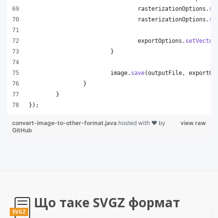
rasterizationOptions
.
se
rasterizationOptions
.
se
exportOptions
.
setVector
			}
image
.
save
(
outputFile
, 
exportOp
		}
	}
});
convert-image-to-other-format.java
hosted with ❤ by
view raw
GitHub
Що таке SVGZ формат
SVGZ