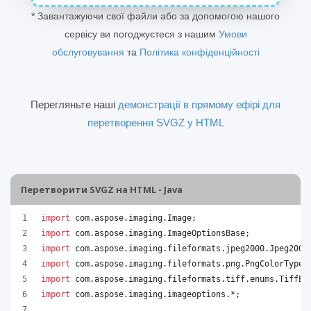
* Завантажуючи свої файли або за допомогою нашого
сервісу ви погоджуєтеся з нашим
Умови
обслуговування
та
Політика конфіденційності
Перегляньте наші
демонстрації в прямому ефірі для
перетворення SVGZ у HTML
Перетворити SVGZ на HTML - Java
import
com
.
aspose
.
imaging
.
Image
;
import
com
.
aspose
.
imaging
.
ImageOptionsBase
;
import
com
.
aspose
.
imaging
.
fileformats
.
jpeg2000
.
Jpeg2000
import
com
.
aspose
.
imaging
.
fileformats
.
png
.
PngColorType
;
import
com
.
aspose
.
imaging
.
fileformats
.
tiff
.
enums
.
TiffEx
import
com
.
aspose
.
imaging
.
imageoptions
.*;