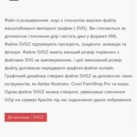
Файл із розширенням .svgz є стиснутою версією файлу
масштабованої векторної графіки (.SVG). Він стискається за
допомогою стиснення gzip і містить дані у форматі XML.
Файли SVGZ підтримують прозорість, градієнти, анімацію та
фільтри. Файли SVGZ мають менший розмір порівняно з
файлами SVG за замовчуванням, і цей зменшений розмір
файлу допомагає передавати графічні файли онлайн.
Графічний дизайнер створює файли SVGZ за допомогою таких
інструментів, як Adobe Illustrator, Corel PaintShop Pro та інших.
Однак файли SVGZ можна створити, увімкнувши стиснення
GZip на сервері Apache під час надсилання даних зображення.
Детальніше | SVGZ