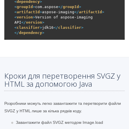
<
dependency
>
<
groupId
>
com.aspose
</
groupId
>
<
artifactId
>
aspose-imaging
</
artifactId
>
<
version
>
Version of aspose-imaging 
API
</
version
>
<
classifier
>
jdk16
</
classifier
>
</
dependency
>
Кроки для перетворення SVGZ у
HTML за допомогою Java
Розробники можуть легко завантажити та перетворити файли
SVGZ у HTML лише за кілька рядків коду.
Завантажити файл SVGZ методом Image.load