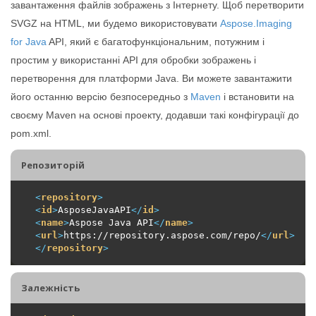
завантаження файлів зображень з Інтернету. Щоб перетворити
SVGZ на HTML, ми будемо використовувати
Aspose.Imaging
for Java
API, який є багатофункціональним, потужним і
простим у використанні API для обробки зображень і
перетворення для платформи Java. Ви можете завантажити
його останню версію безпосередньо з
Maven
і встановити на
своєму Maven на основі проекту, додавши такі конфігурації до
pom.xml.
Репозиторiй
<
repository
>
<
id
>
AsposeJavaAPI
</
id
>
<
name
>
Aspose Java API
</
name
>
<
url
>
https://repository.aspose.com/repo/
</
url
>
</
repository
>
Залежність