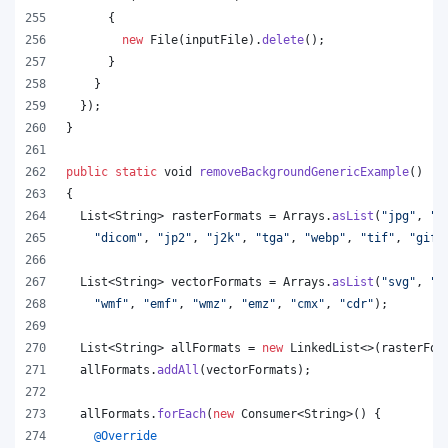
      {
new
File
(
inputFile
).
delete
();
      }
    }
  });
}
public
static
void
removeBackgroundGenericExample
()
{
List
<
String
> 
rasterFormats
 = 
Arrays
.
asList
(
"jpg"
, 
"p
"dicom"
, 
"jp2"
, 
"j2k"
, 
"tga"
, 
"webp"
, 
"tif"
, 
"gif"
List
<
String
> 
vectorFormats
 = 
Arrays
.
asList
(
"svg"
, 
"o
"wmf"
, 
"emf"
, 
"wmz"
, 
"emz"
, 
"cmx"
, 
"cdr"
);
List
<
String
> 
allFormats
 = 
new
LinkedList
<>(
rasterFor
allFormats
.
addAll
(
vectorFormats
);
allFormats
.
forEach
(
new
Consumer
<
String
>() {
@
Override