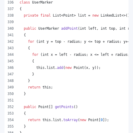
class
UserMarker
{
private
final
List
<
Point
> 
list
 = 
new
LinkedList
<>();
public
UserMarker
addPoint
(
int
left
, 
int
top
, 
int
ra
  {
for
 (
int
y
 = 
top
 - 
radius
; 
y
 <= 
top
 + 
radius
; 
y
++)
    {
for
 (
int
x
 = 
left
 - 
radius
; 
x
 <= 
left
 + 
radius
; 
      {
this
.
list
.
add
(
new
Point
(
x
, 
y
));
      }
    }
return
this
;
  }
public
Point
[] 
getPoints
()
  {
return
this
.
list
.
toArray
(
new
Point
[
0
]);
  }
}