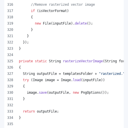
//Remove rasterized vector image
if
 (
isVectorFormat
)
      {
new
File
(
inputFile
).
delete
();
      }
    }
  });
}
private
static
String
rasterizeVectorImage
(
String
form
{
String
outputFile
 = 
templatesFolder
 + 
"rasterized."
+
try
 (
Image
image
 = 
Image
.
load
(
inputFile
))
  {
image
.
save
(
outputFile
, 
new
PngOptions
());
  }
return
outputFile
;
}