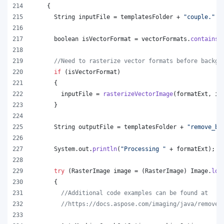
    {
String
inputFile
 = 
templatesFolder
 + 
"couple."
 +
boolean
isVectorFormat
 = 
vectorFormats
.
contains
(
//Need to rasterize vector formats before backgr
if
 (
isVectorFormat
)
      {
inputFile
 = 
rasterizeVectorImage
(
formatExt
, 
in
      }
String
outputFile
 = 
templatesFolder
 + 
"remove_ba
System
.
out
.
println
(
"Processing "
 + 
formatExt
);
try
 (
RasterImage
image
 = (
RasterImage
) 
Image
.
loa
      {
//Additional code examples can be found at
//https://docs.aspose.com/imaging/java/remove-