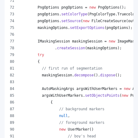
PngOptions
pngOptions
 = 
new
PngOptions
();
pngOptions
.
setColorType
(
PngColorType
.
Truecolor
pngOptions
.
setSource
(
new
FileCreateSource
(
outp
maskingOptions
.
setExportOptions
(
pngOptions
);
IMaskingSession
maskingSession
 = 
new
ImageMask
                .
createSession
(
maskingOptions
);
try
        {
// first run of segmentation
maskingSession
.
decompose
().
dispose
();
AutoMaskingArgs
argsWithUserMarkers
 = 
new
Au
argsWithUserMarkers
.
setObjectsPoints
(
new
Poi
              {
// background markers
null
,
// foreground markers
new
UserMarker
()
// boy's head