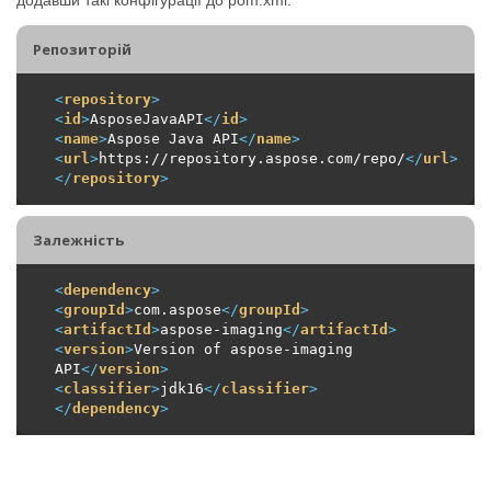
Репозиторiй
<
repository
>
<
id
>
AsposeJavaAPI
</
id
>
<
name
>
Aspose Java API
</
name
>
<
url
>
https://repository.aspose.com/repo/
</
url
>
</
repository
>
Залежність
<
dependency
>
<
groupId
>
com.aspose
</
groupId
>
<
artifactId
>
aspose-imaging
</
artifactId
>
<
version
>
Version of aspose-imaging 
API
</
version
>
<
classifier
>
jdk16
</
classifier
>
</
dependency
>