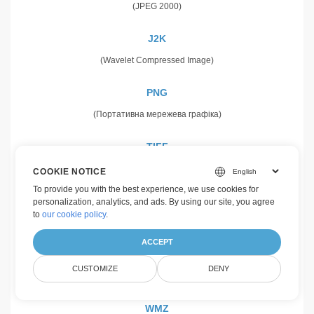
(JPEG 2000)
J2K
(Wavelet Compressed Image)
PNG
(Портативна мережева графіка)
TIFF
(Формат зображення з тегами)
COOKIE NOTICE
To provide you with the best experience, we use cookies for
WEBP
personalization, analytics, and ads. By using our site, you agree
to
our cookie policy
.
(Растрове веб-зображення)
ACCEPT
WMF
CUSTOMIZE
DENY
(Метафайл Microsoft Windows)
WMZ