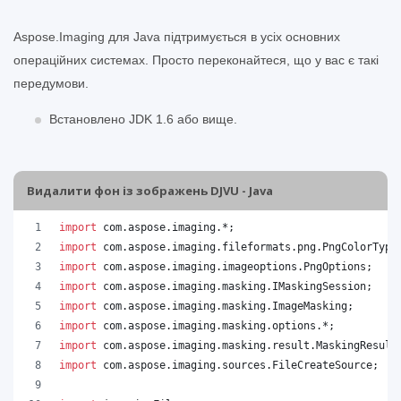
Aspose.Imaging для Java підтримується в усіх основних
операційних системах. Просто переконайтеся, що у вас є такі
передумови.
Встановлено JDK 1.6 або вище.
Видалити фон із зображень DJVU - Java
import
com
.
aspose
.
imaging
.*;
import
com
.
aspose
.
imaging
.
fileformats
.
png
.
PngColorType
import
com
.
aspose
.
imaging
.
imageoptions
.
PngOptions
;
import
com
.
aspose
.
imaging
.
masking
.
IMaskingSession
;
import
com
.
aspose
.
imaging
.
masking
.
ImageMasking
;
import
com
.
aspose
.
imaging
.
masking
.
options
.*;
import
com
.
aspose
.
imaging
.
masking
.
result
.
MaskingResult
import
com
.
aspose
.
imaging
.
sources
.
FileCreateSource
;