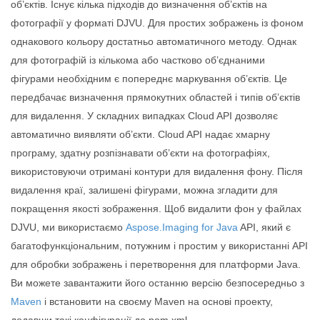
об’єктів. Існує кілька підходів до визначення об’єктів на
фотографії у форматі DJVU. Для простих зображень із фоном
однакового кольору достатньо автоматичного методу. Однак
для фотографій із кількома або частково об’єднаними
фігурами необхідним є попереднє маркування об’єктів. Це
передбачає визначення прямокутних областей і типів об’єктів
для видалення. У складних випадках Cloud API дозволяє
автоматично виявляти об’єкти. Cloud API надає хмарну
програму, здатну розпізнавати об’єкти на фотографіях,
використовуючи отримані контури для видалення фону. Після
видалення краї, залишені фігурами, можна згладити для
покращення якості зображення. Щоб видалити фон у файлах
DJVU, ми використаємо
Aspose.Imaging for Java
API, який є
багатофункціональним, потужним і простим у використанні API
для обробки зображень і перетворення для платформи Java.
Ви можете завантажити його останню версію безпосередньо з
Maven
і встановити на своєму Maven на основі проекту,
додавши такі конфігурації до pom.xml.