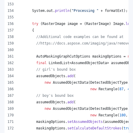
System
.
out
.
println
(
"Processing "
 + 
formatExt
);
try
 (
RasterImage
image
 = (
RasterImage
) 
Image
.
loa
      {
//Additional code examples can be found at
//https://docs.aspose.com/imaging/java/remove-
AutoMaskingGraphCutOptions
maskingOptions
 = 
ne
final
LinkedList
<
AssumedObjectData
> 
assumedObj
// girl's bound box
assumedObjects
.
add
(
new
AssumedObjectData
(
DetectedObjectType
.
H
new
Rectangle
(
87
, 
47
// boy's bound box
assumedObjects
.
add
(
new
AssumedObjectData
(
DetectedObjectType
.
H
new
Rectangle
(
180
, 
2
maskingOptions
.
setAssumedObjects
(
assumedObject
maskingOptions
.
setCalculateDefaultStrokes
(
true