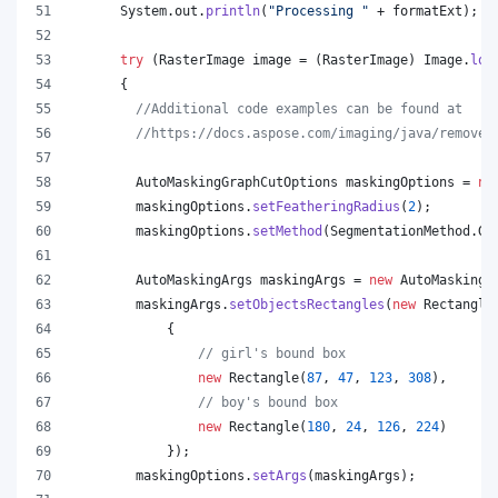
System
.
out
.
println
(
"Processing "
 + 
formatExt
);
try
 (
RasterImage
image
 = (
RasterImage
) 
Image
.
loa
      {
//Additional code examples can be found at
//https://docs.aspose.com/imaging/java/remove-
AutoMaskingGraphCutOptions
maskingOptions
 = 
ne
maskingOptions
.
setFeatheringRadius
(
2
);
maskingOptions
.
setMethod
(
SegmentationMethod
.
Gr
AutoMaskingArgs
maskingArgs
 = 
new
AutoMaskingA
maskingArgs
.
setObjectsRectangles
(
new
Rectangle
            {
// girl's bound box
new
Rectangle
(
87
, 
47
, 
123
, 
308
),
// boy's bound box
new
Rectangle
(
180
, 
24
, 
126
, 
224
)
            });
maskingOptions
.
setArgs
(
maskingArgs
);