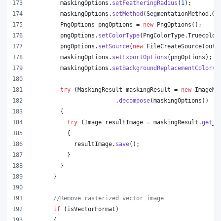
maskingOptions
.
setFeatheringRadius
(
1
);
maskingOptions
.
setMethod
(
SegmentationMethod
.
Gr
PngOptions
pngOptions
 = 
new
PngOptions
();
pngOptions
.
setColorType
(
PngColorType
.
Truecolor
pngOptions
.
setSource
(
new
FileCreateSource
(
outp
maskingOptions
.
setExportOptions
(
pngOptions
);
maskingOptions
.
setBackgroundReplacementColor
(
C
try
 (
MaskingResult
maskingResult
 = 
new
ImageMa
                        .
decompose
(
maskingOptions
))
        {
try
 (
Image
resultImage
 = 
maskingResult
.
get_I
          {
resultImage
.
save
();
          }
        }
      }
//Remove rasterized vector image
if
 (
isVectorFormat
)
      {