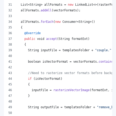
List
<
String
> 
allFormats
 = 
new
LinkedList
<>(
rasterFor
allFormats
.
addAll
(
vectorFormats
);
allFormats
.
forEach
(
new
Consumer
<
String
>()
  {
@
Override
public
void
accept
(
String
formatExt
)
    {
String
inputFile
 = 
templatesFolder
 + 
"couple."
 +
boolean
isVectorFormat
 = 
vectorFormats
.
contains
(
//Need to rasterize vector formats before backgr
if
 (
isVectorFormat
)
      {
inputFile
 = 
rasterizeVectorImage
(
formatExt
, 
in
      }
String
outputFile
 = 
templatesFolder
 + 
"remove_ba