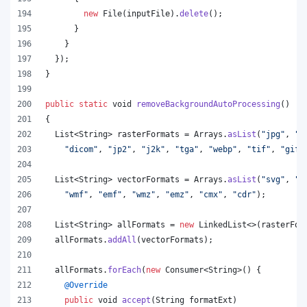
new
File
(
inputFile
).
delete
();
      }
    }
  });
}
public
static
void
removeBackgroundAutoProcessing
()
{
List
<
String
> 
rasterFormats
 = 
Arrays
.
asList
(
"jpg"
, 
"p
"dicom"
, 
"jp2"
, 
"j2k"
, 
"tga"
, 
"webp"
, 
"tif"
, 
"gif"
List
<
String
> 
vectorFormats
 = 
Arrays
.
asList
(
"svg"
, 
"o
"wmf"
, 
"emf"
, 
"wmz"
, 
"emz"
, 
"cmx"
, 
"cdr"
);
List
<
String
> 
allFormats
 = 
new
LinkedList
<>(
rasterFor
allFormats
.
addAll
(
vectorFormats
);
allFormats
.
forEach
(
new
Consumer
<
String
>() {
@
Override
public
void
accept
(
String
formatExt
)