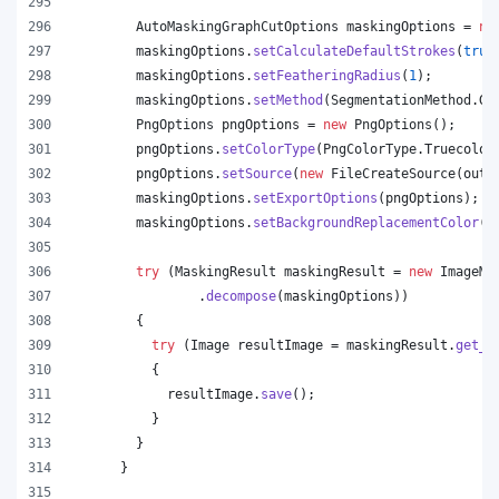
AutoMaskingGraphCutOptions
maskingOptions
 = 
ne
maskingOptions
.
setCalculateDefaultStrokes
(
true
maskingOptions
.
setFeatheringRadius
(
1
);
maskingOptions
.
setMethod
(
SegmentationMethod
.
Gr
PngOptions
pngOptions
 = 
new
PngOptions
();
pngOptions
.
setColorType
(
PngColorType
.
Truecolor
pngOptions
.
setSource
(
new
FileCreateSource
(
outp
maskingOptions
.
setExportOptions
(
pngOptions
);
maskingOptions
.
setBackgroundReplacementColor
(
C
try
 (
MaskingResult
maskingResult
 = 
new
ImageMa
                .
decompose
(
maskingOptions
))
        {
try
 (
Image
resultImage
 = 
maskingResult
.
get_I
          {
resultImage
.
save
();
          }
        }
      }