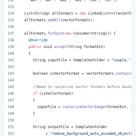
List
<
String
> 
allFormats
 = 
new
LinkedList
<>(
rasterFor
allFormats
.
addAll
(
vectorFormats
);
allFormats
.
forEach
(
new
Consumer
<
String
>() {
@
Override
public
void
accept
(
String
formatExt
)
    {
String
inputFile
 = 
templatesFolder
 + 
"couple."
 +
boolean
isVectorFormat
 = 
vectorFormats
.
contains
(
//Need to rasterize vector formats before backgr
if
 (
isVectorFormat
)
      {
inputFile
 = 
rasterizeVectorImage
(
formatExt
, 
in
      }
String
outputFile
 = 
templatesFolder
            + 
"remove_background_auto_assumed_objects.