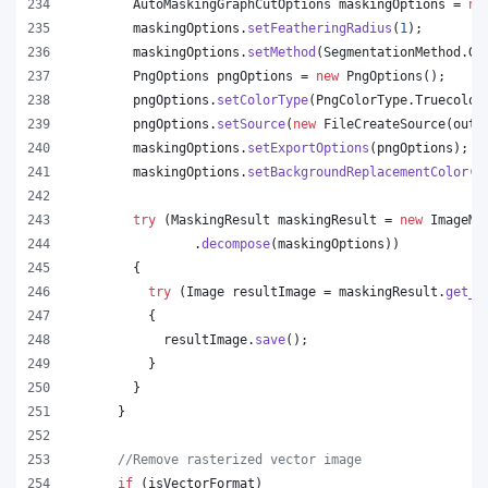
AutoMaskingGraphCutOptions
maskingOptions
 = 
ne
maskingOptions
.
setFeatheringRadius
(
1
);
maskingOptions
.
setMethod
(
SegmentationMethod
.
Gr
PngOptions
pngOptions
 = 
new
PngOptions
();
pngOptions
.
setColorType
(
PngColorType
.
Truecolor
pngOptions
.
setSource
(
new
FileCreateSource
(
outp
maskingOptions
.
setExportOptions
(
pngOptions
);
maskingOptions
.
setBackgroundReplacementColor
(
C
try
 (
MaskingResult
maskingResult
 = 
new
ImageMa
                .
decompose
(
maskingOptions
))
        {
try
 (
Image
resultImage
 = 
maskingResult
.
get_I
          {
resultImage
.
save
();
          }
        }
      }
//Remove rasterized vector image
if
 (
isVectorFormat
)