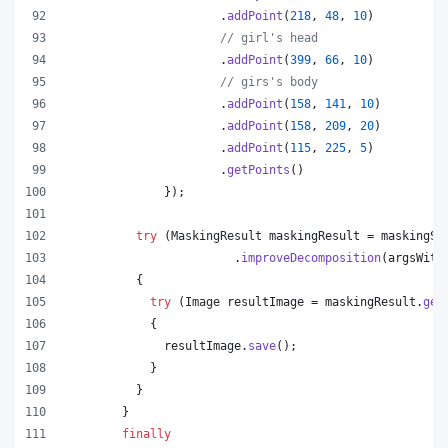
                      .
addPoint
(
218
, 
48
, 
10
)
// girl's head
                      .
addPoint
(
399
, 
66
, 
10
)
// girs's body
                      .
addPoint
(
158
, 
141
, 
10
)
                      .
addPoint
(
158
, 
209
, 
20
)
                      .
addPoint
(
115
, 
225
, 
5
)
                      .
getPoints
()
              });
try
 (
MaskingResult
maskingResult
 = 
maskingSe
                        .
improveDecomposition
(
argsWith
          {
try
 (
Image
resultImage
 = 
maskingResult
.
get
            {
resultImage
.
save
();
            }
          }
        }
finally