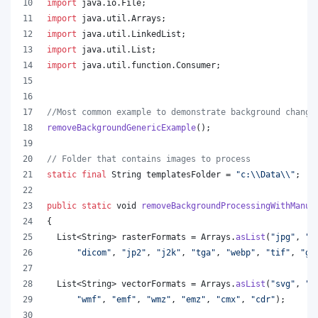
import
java
.
io
.
File
;
import
java
.
util
.
Arrays
;
import
java
.
util
.
LinkedList
;
import
java
.
util
.
List
;
import
java
.
util
.
function
.
Consumer
;
//Most common example to demonstrate background change
removeBackgroundGenericExample
();
// Folder that contains images to process
static
final
String
templatesFolder
 = 
"c:
\\
Data
\\
"
;
public
static
void
removeBackgroundProcessingWithManua
{
List
<
String
> 
rasterFormats
 = 
Arrays
.
asList
(
"jpg"
, 
"p
"dicom"
, 
"jp2"
, 
"j2k"
, 
"tga"
, 
"webp"
, 
"tif"
, 
"gi
List
<
String
> 
vectorFormats
 = 
Arrays
.
asList
(
"svg"
, 
"o
"wmf"
, 
"emf"
, 
"wmz"
, 
"emz"
, 
"cmx"
, 
"cdr"
);