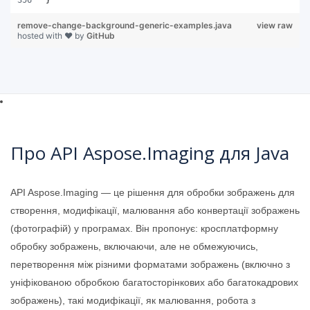
remove-change-background-generic-examples.java
view raw
hosted with ❤ by
GitHub
Про API Aspose.Imaging для Java
API Aspose.Imaging — це рішення для обробки зображень для
створення, модифікації, малювання або конвертації зображень
(фотографій) у програмах. Він пропонує: кросплатформну
обробку зображень, включаючи, але не обмежуючись,
перетворення між різними форматами зображень (включно з
уніфікованою обробкою багатосторінкових або багатокадрових
зображень), такі модифікації, як малювання, робота з