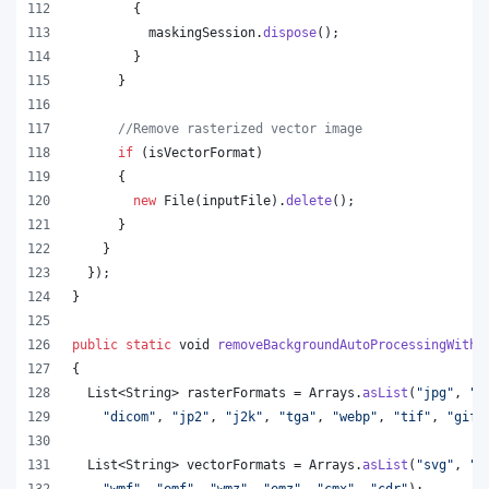
        {
maskingSession
.
dispose
();
        }
      }
//Remove rasterized vector image
if
 (
isVectorFormat
)
      {
new
File
(
inputFile
).
delete
();
      }
    }
  });
}
public
static
void
removeBackgroundAutoProcessingWithA
{
List
<
String
> 
rasterFormats
 = 
Arrays
.
asList
(
"jpg"
, 
"p
"dicom"
, 
"jp2"
, 
"j2k"
, 
"tga"
, 
"webp"
, 
"tif"
, 
"gif"
List
<
String
> 
vectorFormats
 = 
Arrays
.
asList
(
"svg"
, 
"o
"wmf"
, 
"emf"
, 
"wmz"
, 
"emz"
, 
"cmx"
, 
"cdr"
);