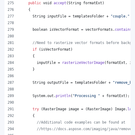
public
void
accept
(
String
formatExt
)
    {
String
inputFile
 = 
templatesFolder
 + 
"couple."
 +
boolean
isVectorFormat
 = 
vectorFormats
.
contains
(
//Need to rasterize vector formats before backgr
if
 (
isVectorFormat
)
      {
inputFile
 = 
rasterizeVectorImage
(
formatExt
, 
in
      }
String
outputFile
 = 
templatesFolder
 + 
"remove_ba
System
.
out
.
println
(
"Processing "
 + 
formatExt
);
try
 (
RasterImage
image
 = (
RasterImage
) 
Image
.
loa
      {
//Additional code examples can be found at
//https://docs.aspose.com/imaging/java/remove-