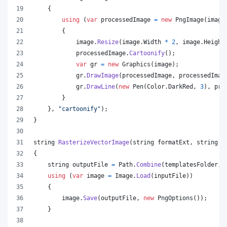
{
using
(
var
processedImage
=
new
PngImage
(
image
{
image
.
Resize
(
image
.
Width
*
2
,
image
.
Height
processedImage
.
Cartoonify
(
)
;
var
gr
=
new
Graphics
(
image
)
;
gr
.
DrawImage
(
processedImage
,
processedImag
gr
.
DrawLine
(
new
Pen
(
Color
.
DarkRed
,
3
)
,
pro
}
}
,
"cartoonify"
)
;
}
string
RasterizeVectorImage
(
string
formatExt
,
string
i
{
string
outputFile
=
Path
.
Combine
(
templatesFolder
,
using
(
var
image
=
Image
.
Load
(
inputFile
)
)
{
image
.
Save
(
outputFile
,
new
PngOptions
(
)
)
;
}