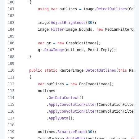
{
using
var
outlines
=
image
.
DetectOutlines
(
Colo
image
.
AdjustBrightness
(
30
)
;
image
.
Filter
(
image
.
Bounds
,
new
MedianFilterOpt
var
gr
=
new
Graphics
(
image
)
;
gr
.
DrawImage
(
outlines
,
Point
.
Empty
)
;
}
public
static
RasterImage
DetectOutlines
(
this
Rast
{
var
outlines
=
new
PngImage
(
image
)
;
outlines
.
GetDataContext
(
)
.
ApplyConvolutionFilter
(
ConvolutionFilterO
.
ApplyConvolutionFilter
(
ConvolutionFilterO
.
ApplyData
(
)
;
outlines
.
BinarizeFixed
(
30
)
;
ImageMasking
.
ApplyMask
(
outlines
,
outlines
,
new