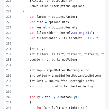
IPixelBuffer
outputBuffer
,
ConvolutionFilterOptions
options
)
{
var
factor
=
options
.
Factor
;
var
bias
=
options
.
Bias
;
var
kernel
=
options
.
Kernel
;
var
filterWidth
=
kernel
.
GetLength
(
1
)
;
var
filterCenter
=
(
filterWidth
-
1
)
/
2
;
int
x
,
y
;
int
filterX
,
filterY
,
filterPx
,
filterPy
,
filt
double
r
,
g
,
b
,
kernelValue
;
int
top
=
inputBuffer
.
Rectangle
.
Top
;
int
bottom
=
inputBuffer
.
Rectangle
.
Bottom
;
int
left
=
inputBuffer
.
Rectangle
.
Left
;
int
right
=
inputBuffer
.
Rectangle
.
Right
;
for
(
y
=
top
;
y
<
bottom
;
y
++
)
{
for
(
x
=
left
;
x
<
right
;
x
++
)