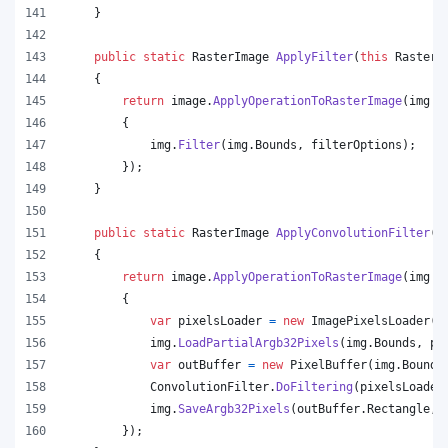
}
public
static
RasterImage
ApplyFilter
(
this
RasterI
{
return
image
.
ApplyOperationToRasterImage
(
img 
=
{
img
.
Filter
(
img
.
Bounds
,
filterOptions
)
;
}
)
;
}
public
static
RasterImage
ApplyConvolutionFilter
(
t
{
return
image
.
ApplyOperationToRasterImage
(
img 
=
{
var
pixelsLoader
=
new
ImagePixelsLoader
(
i
img
.
LoadPartialArgb32Pixels
(
img
.
Bounds
,
pi
var
outBuffer
=
new
PixelBuffer
(
img
.
Bounds
ConvolutionFilter
.
DoFiltering
(
pixelsLoader
img
.
SaveArgb32Pixels
(
outBuffer
.
Rectangle
,
}
)
;