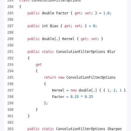
class
ConvolutionFilterOptions
{
public
double
Factor
{
get
;
set
;
}
=
1.0
;
public
int
Bias
{
get
;
set
;
}
=
0
;
public
double
[
,
]
Kernel
{
get
;
set
;
}
public
static
ConvolutionFilterOptions
Blur
{
get
{
return
new
ConvolutionFilterOptions
{
Kernel
=
new
double
[
,
]
{
{
1
,
2
,
1
}
,
Factor
=
0.25
*
0.25
}
;
}
}
public
static
ConvolutionFilterOptions
Sharpen