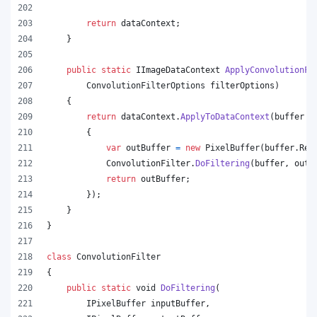
return
dataContext
;
}
public
static
IImageDataContext
ApplyConvolutionFi
ConvolutionFilterOptions
filterOptions
)
{
return
dataContext
.
ApplyToDataContext
(
buffer 
=
{
var
outBuffer
=
new
PixelBuffer
(
buffer
.
Rec
ConvolutionFilter
.
DoFiltering
(
buffer
,
outB
return
outBuffer
;
}
)
;
}
}
class
ConvolutionFilter
{
public
static
void
DoFiltering
(
IPixelBuffer
inputBuffer
,