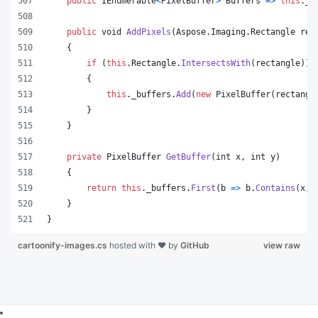
public
IEnumerable
<
PixelBuffer
>
Buffers
=>
this
.
_b
public
void
AddPixels
(
Aspose
.
Imaging
.
Rectangle
rec
{
if
(
this
.
Rectangle
.
IntersectsWith
(
rectangle
)
)
{
this
.
_buffers
.
Add
(
new
PixelBuffer
(
rectangl
}
}
private
PixelBuffer
GetBuffer
(
int
x
,
int
y
)
{
return
this
.
_buffers
.
First
(
b 
=>
b
.
Contains
(
x
,
}
}
cartoonify-images.cs
hosted with ❤ by
GitHub
view raw