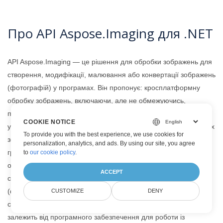
Про API Aspose.Imaging для .NET
API Aspose.Imaging — це рішення для обробки зображень для
створення, модифікації, малювання або конвертації зображень
(фотографій) у програмах. Він пропонує: кросплатформну
обробку зображень, включаючи, але не обмежуючись,
перетворення між різними форматами зображень (включно з
COOKIE NOTICE
уніфікованою обробкою багатосторінкових або багатокадрових
To provide you with the best experience, we use cookies for
зображень), такі модифікації, як малювання, робота з
personalization, analytics, and ads. By using our site, you agree
графічними примітивами, перетворення (зміна розміру,
to
our cookie policy
.
обрізання, перевертання та обертання). , бінаризація, відтінки
ACCEPT
сірого, коригування), розширені функції обробки зображення
(фільтрування, згладжування, маскування, виправлення) і
CUSTOMIZE
DENY
стратегії оптимізації пам’яті. Це окрема бібліотека, яка не
залежить від програмного забезпечення для роботи із