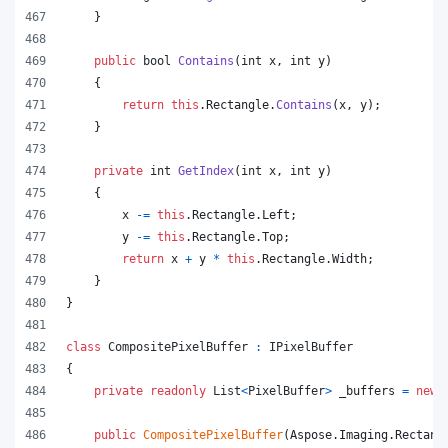
}
public
bool
Contains
(
int
x
,
int
y
)
{
return
this
.
Rectangle
.
Contains
(
x
,
y
)
;
}
private
int
GetIndex
(
int
x
,
int
y
)
{
x
-=
this
.
Rectangle
.
Left
;
y
-=
this
.
Rectangle
.
Top
;
return
x
+
y
*
this
.
Rectangle
.
Width
;
}
}
class
CompositePixelBuffer
:
IPixelBuffer
{
private
readonly
List
<
PixelBuffer
>
_buffers
=
new
public
CompositePixelBuffer
(
Aspose
.
Imaging
.
Rectang