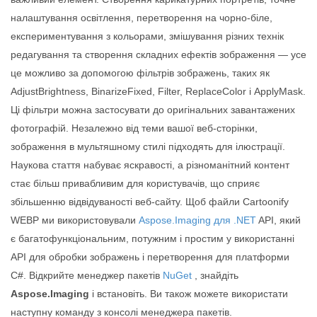
налаштування освітлення, перетворення на чорно-біле,
експериментування з кольорами, змішування різних технік
редагування та створення складних ефектів зображення — усе
це можливо за допомогою фільтрів зображень, таких як
AdjustBrightness, BinarizeFixed, Filter, ReplaceColor і ApplyMask.
Ці фільтри можна застосувати до оригінальних завантажених
фотографій. Незалежно від теми вашої веб-сторінки,
зображення в мультяшному стилі підходять для ілюстрації.
Наукова стаття набуває яскравості, а різноманітний контент
стає більш привабливим для користувачів, що сприяє
збільшенню відвідуваності веб-сайту. Щоб файли Cartoonify
WEBP ми використовували
Aspose.Imaging для .NET
API, який
є багатофункціональним, потужним і простим у використанні
API для обробки зображень і перетворення для платформи
C#. Відкрийте менеджер пакетів
NuGet
, знайдіть
Aspose.Imaging
і встановіть. Ви також можете використати
наступну команду з консолі менеджера пакетів.