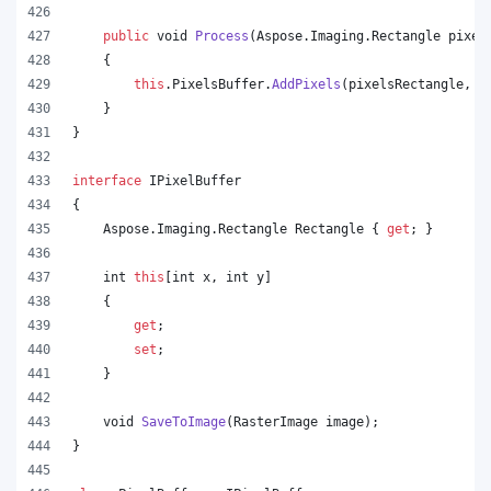
public
void
Process
(
Aspose
.
Imaging
.
Rectangle
pixel
{
this
.
PixelsBuffer
.
AddPixels
(
pixelsRectangle
,
p
}
}
interface
IPixelBuffer
{
Aspose
.
Imaging
.
Rectangle
Rectangle
{
get
;
}
int
this
[
int
x
,
int
y
]
{
get
;
set
;
}
void
SaveToImage
(
RasterImage
image
)
;
}