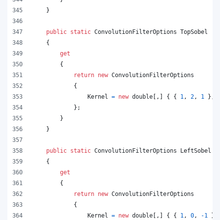
}
public
static
ConvolutionFilterOptions
TopSobel
{
get
{
return
new
ConvolutionFilterOptions
{
Kernel
=
new
double
[
,
]
{
{
1
,
2
,
1
}
,
}
;
}
}
public
static
ConvolutionFilterOptions
LeftSobel
{
get
{
return
new
ConvolutionFilterOptions
{
Kernel
=
new
double
[
,
]
{
{
1
,
0
,
-
1
}
,