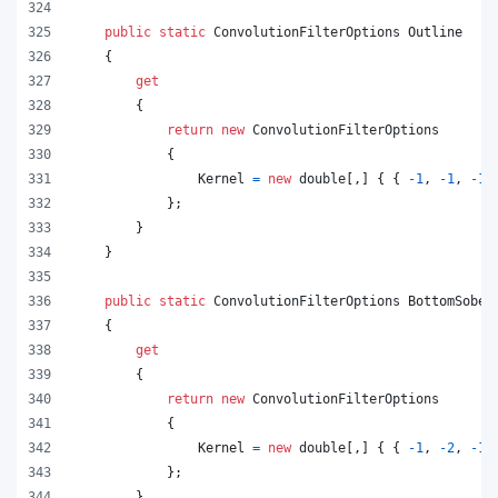
public
static
ConvolutionFilterOptions
Outline
{
get
{
return
new
ConvolutionFilterOptions
{
Kernel
=
new
double
[
,
]
{
{
-
1
,
-
1
,
-
1
}
;
}
}
public
static
ConvolutionFilterOptions
BottomSobel
{
get
{
return
new
ConvolutionFilterOptions
{
Kernel
=
new
double
[
,
]
{
{
-
1
,
-
2
,
-
1
}
;
}