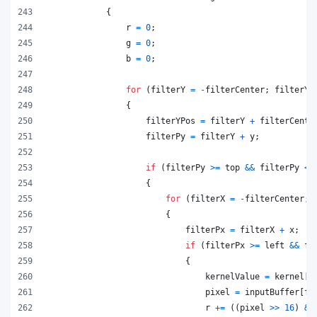
{
r
=
0
;
g
=
0
;
b
=
0
;
for
(
filterY
=
-
filterCenter
;
filterY
{
filterYPos
=
filterY
+
filterCente
filterPy
=
filterY
+
y
;
if
(
filterPy
>=
top
&&
filterPy
<
{
for
(
filterX
=
-
filterCenter
;
{
filterPx
=
filterX
+
x
;
if
(
filterPx
>=
left
&&
fi
{
kernelValue
=
kernel
[
f
pixel
=
inputBuffer
[
fi
r
+=
(
(
pixel
>>
16
)
&