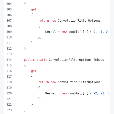
{
get
{
return
new
ConvolutionFilterOptions
{
Kernel
=
new
double
[
,
]
{
{
0
,
-
1
,
0
}
,
}
;
}
}
public
static
ConvolutionFilterOptions
Emboss
{
get
{
return
new
ConvolutionFilterOptions
{
Kernel
=
new
double
[
,
]
{
{
-
2
,
-
1
,
0
}
}
;
}
}