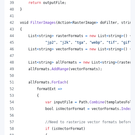
return
outputFile
;
}
void
FilterImages
(
Action
<
RasterImage
>
doFilter
,
string
{
List
<
string
>
rasterFormats
=
new
List
<
string
>
(
)
{
"jp2"
,
"j2k"
,
"tga"
,
"webp"
,
"tif"
,
"gif"
,
List
<
string
>
vectorFormats
=
new
List
<
string
>
(
)
{
List
<
string
>
allFormats
=
new
List
<
string
>
(
rasterF
allFormats
.
AddRange
(
vectorFormats
)
;
allFormats
.
ForEach
(
        formatExt 
=>
{
var
inputFile
=
Path
.
Combine
(
templatesFold
bool
isVectorFormat
=
vectorFormats
.
IndexO
//Need to rasterize vector formats before 
if
(
isVectorFormat
)