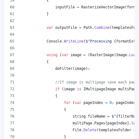
{
inputFile
=
RasterizeVectorImage
(
forma
}
var
outputFile
=
Path
.
Combine
(
templatesFol
Console
.
WriteLine
(
$
"Processing 
{
formatExt
}
using
(
var
image
=
(
RasterImage
)
Image
.
Load
{
doFilter
(
image
)
;
//If image is multipage save each page
if
(
image
is
IMultipageImage
multiPage
{
for
(
var
pageIndex
=
0
;
pageIndex
{
string
fileName
=
$
"
{
filterNam
multiPage
.
Pages
[
pageIndex
]
.
Sav
File
.
Delete
(
templatesFolder
+
}