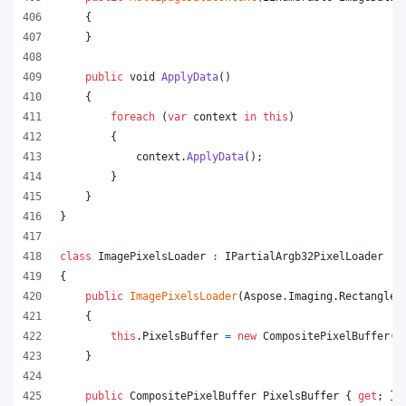
{
}
public
void
ApplyData
(
)
{
foreach
(
var
context
in
this
)
{
context
.
ApplyData
(
)
;
}
}
}
class
ImagePixelsLoader
:
IPartialArgb32PixelLoader
{
public
ImagePixelsLoader
(
Aspose
.
Imaging
.
Rectangle
{
this
.
PixelsBuffer
=
new
CompositePixelBuffer
(
r
}
public
CompositePixelBuffer
PixelsBuffer
{
get
;
}