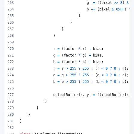
g
+=
(
(
pixel
>>
8
)
&
0
b
+=
(
pixel
&
0xFF
)
*
}
}
}
}
r
=
(
factor
*
r
)
+
bias
;
g
=
(
factor
*
g
)
+
bias
;
b
=
(
factor
*
b
)
+
bias
;
r
=
r
>
255
?
255
:
(
r
<
0
?
0
:
r
)
;
g
=
g
>
255
?
255
:
(
g
<
0
?
0
:
g
)
;
b
=
b
>
255
?
255
:
(
b
<
0
?
0
:
b
)
;
outputBuffer
[
x
,
y
]
=
(
(
inputBuffer
[
x
,
}
}
}
}