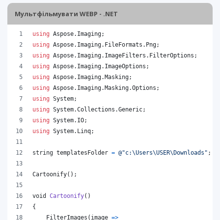
Мультфільмувати WEBP - .NET
using
Aspose
.
Imaging
;
using
Aspose
.
Imaging
.
FileFormats
.
Png
;
using
Aspose
.
Imaging
.
ImageFilters
.
FilterOptions
;
using
Aspose
.
Imaging
.
ImageOptions
;
using
Aspose
.
Imaging
.
Masking
;
using
Aspose
.
Imaging
.
Masking
.
Options
;
using
System
;
using
System
.
Collections
.
Generic
;
using
System
.
IO
;
using
System
.
Linq
;
string
templatesFolder
=
@"c:\Users\USER\Downloads"
;
Cartoonify
(
)
;
void
Cartoonify
(
)
{
FilterImages
(
image 
=>