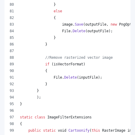
}
else
{
image
.
Save
(
outputFile
,
new
PngOpti
File
.
Delete
(
outputFile
)
;
}
}
//Remove rasterized vector image
if
(
isVectorFormat
)
{
File
.
Delete
(
inputFile
)
;
}
}
)
;
}
static
class
ImageFilterExtensions
{
public
static
void
Cartoonify
(
this
RasterImage
ima