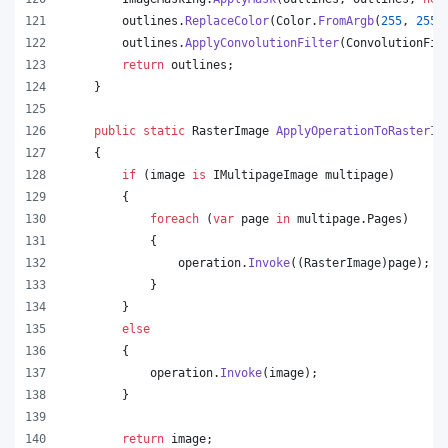
outlines
.
ReplaceColor
(
Color
.
FromArgb
(
255
,
255
,
outlines
.
ApplyConvolutionFilter
(
ConvolutionFil
return
outlines
;
}
public
static
RasterImage
ApplyOperationToRasterIm
{
if
(
image
is
IMultipageImage
multipage
)
{
foreach
(
var
page
in
multipage
.
Pages
)
{
operation
.
Invoke
(
(
RasterImage
)
page
)
;
}
}
else
{
operation
.
Invoke
(
image
)
;
}
return
image
;