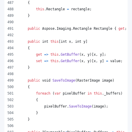
{
this
.
Rectangle
=
rectangle
;
}
public
Aspose
.
Imaging
.
Rectangle
Rectangle
{
get
;
}
public
int
this
[
int
x
,
int
y
]
{
get
=>
this
.
GetBuffer
(
x
,
y
)
[
x
,
y
]
;
set
=>
this
.
GetBuffer
(
x
,
y
)
[
x
,
y
]
=
value
;
}
public
void
SaveToImage
(
RasterImage
image
)
{
foreach
(
var
pixelBuffer
in
this
.
_buffers
)
{
pixelBuffer
.
SaveToImage
(
image
)
;
}
}