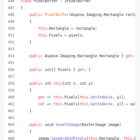
class
PixelBuffer
:
IPixelBuffer
{
public
PixelBuffer
(
Aspose
.
Imaging
.
Rectangle
rectan
{
this
.
Rectangle
=
rectangle
;
this
.
Pixels
=
pixels
;
}
public
Aspose
.
Imaging
.
Rectangle
Rectangle
{
get
;
}
public
int
[
]
Pixels
{
get
;
}
public
int
this
[
int
x
,
int
y
]
{
get
=>
this
.
Pixels
[
this
.
GetIndex
(
x
,
y
)
]
;
set
=>
this
.
Pixels
[
this
.
GetIndex
(
x
,
y
)
]
=
valu
}
public
void
SaveToImage
(
RasterImage
image
)
{
image
.
SaveArgb32Pixels
(
this
.
Rectangle
,
this
.
Pi