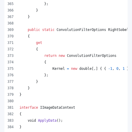
}
;
}
}
public
static
ConvolutionFilterOptions
RightSobel
{
get
{
return
new
ConvolutionFilterOptions
{
Kernel
=
new
double
[
,
]
{
{
-
1
,
0
,
1
}
,
}
;
}
}
}
interface
IImageDataContext
{
void
ApplyData
(
)
;
}