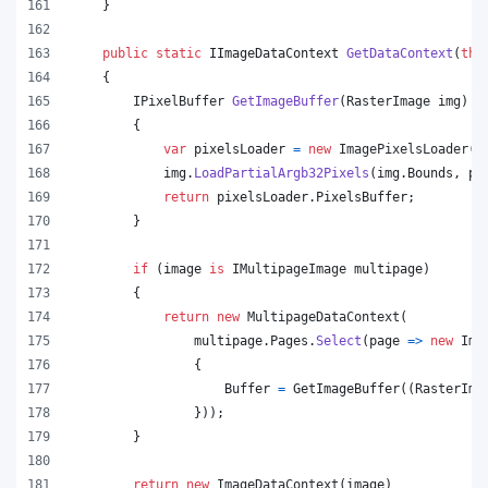
}
public
static
IImageDataContext
GetDataContext
(
thi
{
IPixelBuffer
GetImageBuffer
(
RasterImage
img
)
{
var
pixelsLoader
=
new
ImagePixelsLoader
(
i
img
.
LoadPartialArgb32Pixels
(
img
.
Bounds
,
pi
return
pixelsLoader
.
PixelsBuffer
;
}
if
(
image
is
IMultipageImage
multipage
)
{
return
new
MultipageDataContext
(
multipage
.
Pages
.
Select
(
page 
=>
new
Ima
{
Buffer
=
GetImageBuffer
(
(
RasterIma
}
)
)
;
}
return
new
ImageDataContext
(
image
)