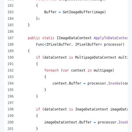
{
Buffer
=
GetImageBuffer
(
image
)
}
;
}
public
static
IImageDataContext
ApplyToDataContext
Func
<
IPixelBuffer
,
IPixelBuffer
>
processor
)
{
if
(
dataContext
is
MultipageDataContext
multip
{
foreach
(
var
context
in
multipage
)
{
context
.
Buffer
=
processor
.
Invoke
(
cont
}
}
if
(
dataContext
is
ImageDataContext
imageDataC
{
imageDataContext
.
Buffer
=
processor
.
Invoke
}