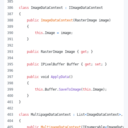
class
ImageDataContext
:
IImageDataContext
{
public
ImageDataContext
(
RasterImage
image
)
{
this
.
Image
=
image
;
}
public
RasterImage
Image
{
get
;
}
public
IPixelBuffer
Buffer
{
get
;
set
;
}
public
void
ApplyData
(
)
{
this
.
Buffer
.
SaveToImage
(
this
.
Image
)
;
}
}
class
MultipageDataContext
:
List
<
ImageDataContext
>
,
I
{
public
MultipageDataContext
(
IEnumerable
<
ImageDataC