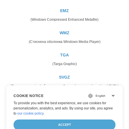
EMZ
(Windows Compressed Enhanced Metafile)
WMZ
(Стиснена оболонка Windows Media Player)
TGA
(Targa Graphic)
SVGZ
(Стиснута версія файлу масштабованої векторної графіки (.SVG).)
COOKIE NOTICE
CANVAS
To provide you with the best experience, we use cookies for
(Полотно HTML5)
personalization, analytics, and ads. By using our site, you agree
to
our cookie policy
.
ICO
ACCEPT