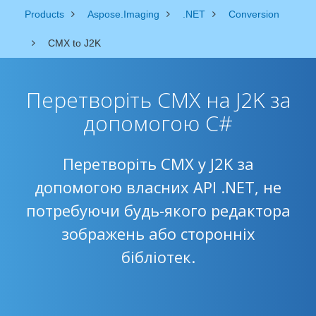
Products
Aspose.Imaging
.NET
Conversion
CMX to J2K
Перетворіть CMX на J2K за
допомогою C#
Перетворіть CMX у J2K за
допомогою власних API .NET, не
потребуючи будь-якого редактора
зображень або сторонніх
бібліотек.