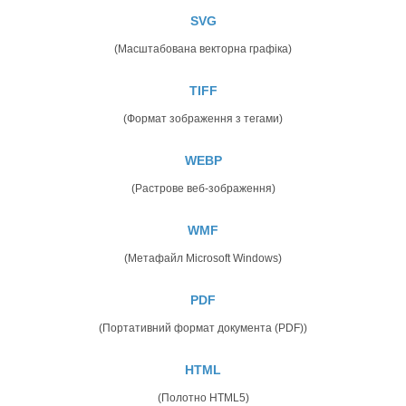
SVG
(Масштабована векторна графіка)
TIFF
(Формат зображення з тегами)
WEBP
(Растрове веб-зображення)
WMF
(Метафайл Microsoft Windows)
PDF
(Портативний формат документа (PDF))
HTML
(Полотно HTML5)