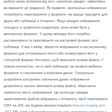
роботи може залежати від того, наскільки швидко і ефективно
ви вирішите це завдання. Як правило, оригінальні зображення
потребують перетворення у формати, які краще підходять для
друку або публікації в Інтернеті. Якщо вихідне зображення
походить із графічного редактора, воно може бути у
векторному форматі. У цьому випадку його потрібно
растеризувати та перетворити на растровий формат для
публікації. У вас є вибір: зберегти зображення в нестисненому
форматі для оптимальної якості або конвертувати його у
стиснутий формат без втрат, щоб зменшити розмір файлу. У
певних контекстах, як-от веб-публікація, ви можете вибрати
формати зі стисненням із втратами даних. Спеціально
розроблені алгоритми стиснення даних зображення
дозволяють значно зменшити розмір файлу, зберігаючи
прийнятну якість зображення. Це полегшує швидке
завантаження файлів зображень з Інтернету. Щоб перетворити
CMX на J2K, ми будемо використовувати
Aspose.Imaging для
.NET
API, який є багатофункціональним, потужним і простим у