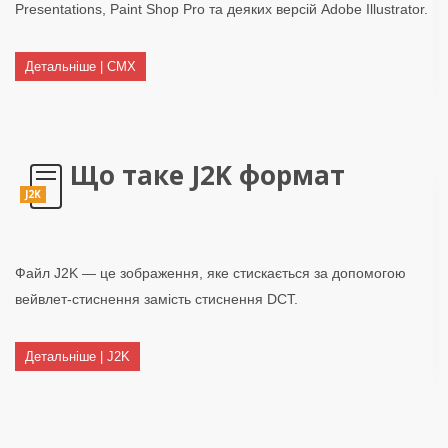
Presentations, Paint Shop Pro та деяких версій Adobe Illustrator.
Детальніше | CMX
Що таке J2K формат
J2K
Файл J2K — це зображення, яке стискається за допомогою
вейвлет-стиснення замість стиснення DCT.
Детальніше | J2K