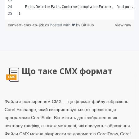
}
convert-cmx-to-j2k.cs
hosted with ❤ by
GitHub
view raw
Що таке CMX формат
CMX
Файли з розширенням CMX — це формат файлу зображень
Corel Exchange, який використовується як презентація
програмами CorelSuite. Він містить дані зображення як
векторну графіку, а також метадані, які описують зображення.
Файли CMX можна відкривати за допомогою CorelDraw, Corel