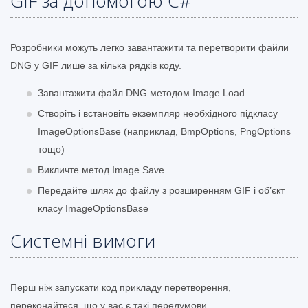
GIF за допомогою C#
Розробники можуть легко завантажити та перетворити файли
DNG у GIF лише за кілька рядків коду.
Завантажити файл DNG методом Image.Load
Створіть і встановіть екземпляр необхідного підкласу
ImageOptionsBase (наприклад, BmpOptions, PngOptions
тощо)
Викличте метод Image.Save
Передайте шлях до файлу з розширенням GIF і об’єкт
класу ImageOptionsBase
Системні вимоги
Перш ніж запускати код прикладу перетворення,
переконайтеся, що у вас є такі передумови.