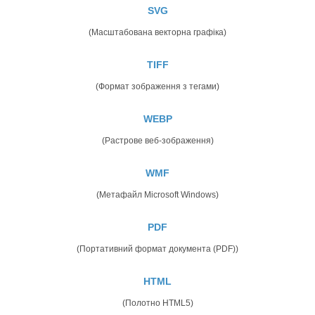
SVG
(Масштабована векторна графіка)
TIFF
(Формат зображення з тегами)
WEBP
(Растрове веб-зображення)
WMF
(Метафайл Microsoft Windows)
PDF
(Портативний формат документа (PDF))
HTML
(Полотно HTML5)