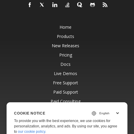
Home
Products
New Releases
Pricing
Docs
Live Demos
Free Support
Paid Support
Paid Consulting
Blog
COOKIE NOTICE
Websites
To provide you with the best experience, we use cookies for
personalization, analytics, and ads. By using our site, you agree
About
to
our cookie policy
.