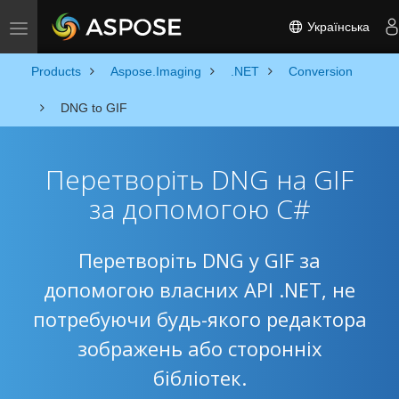
Українська
Toggle navigation
Products
Aspose.Imaging
.NET
Conversion
DNG to GIF
Перетворіть DNG на GIF
за допомогою C#
Перетворіть DNG у GIF за
допомогою власних API .NET, не
потребуючи будь-якого редактора
зображень або сторонніх
бібліотек.