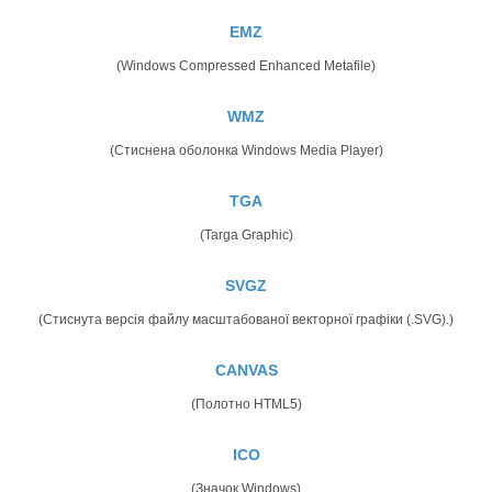
EMZ
(Windows Compressed Enhanced Metafile)
WMZ
(Стиснена оболонка Windows Media Player)
TGA
(Targa Graphic)
SVGZ
(Стиснута версія файлу масштабованої векторної графіки (.SVG).)
CANVAS
(Полотно HTML5)
ICO
(Значок Windows)