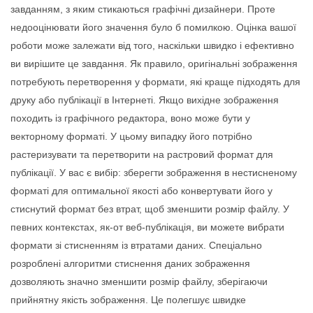
завданням, з яким стикаються графічні дизайнери. Проте
недооцінювати його значення було б помилкою. Оцінка вашої
роботи може залежати від того, наскільки швидко і ефективно
ви вирішите це завдання. Як правило, оригінальні зображення
потребують перетворення у формати, які краще підходять для
друку або публікації в Інтернеті. Якщо вихідне зображення
походить із графічного редактора, воно може бути у
векторному форматі. У цьому випадку його потрібно
растеризувати та перетворити на растровий формат для
публікації. У вас є вибір: зберегти зображення в нестисненому
форматі для оптимальної якості або конвертувати його у
стиснутий формат без втрат, щоб зменшити розмір файлу. У
певних контекстах, як-от веб-публікація, ви можете вибрати
формати зі стисненням із втратами даних. Спеціально
розроблені алгоритми стиснення даних зображення
дозволяють значно зменшити розмір файлу, зберігаючи
прийнятну якість зображення. Це полегшує швидке