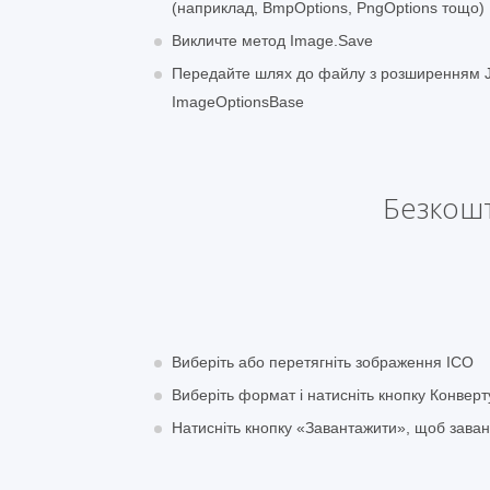
(наприклад, BmpOptions, PngOptions тощо)
Викличте метод Image.Save
Передайте шлях до файлу з розширенням JP
ImageOptionsBase
Безкошт
Виберіть або перетягніть зображення ICO
Виберіть формат і натисніть кнопку Конверт
Натисніть кнопку «Завантажити», щоб зава