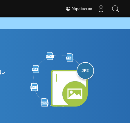
Українська
HTML
JPG
дь-
PDF
JP2
XML
APNG