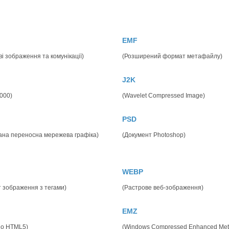
M
EMF
і зображення та комунікації)
(Розширений формат метафайлу)
J2K
000)
(Wavelet Compressed Image)
PSD
ана переносна мережева графіка)
(Документ Photoshop)
WEBP
 зображення з тегами)
(Растрове веб-зображення)
EMZ
но HTML5)
(Windows Compressed Enhanced Meta