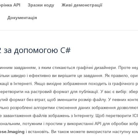
рінка API
Зразки коду
Живі демонстрації
Документацiя
2 за допомогою C#
нним завданням, з яким стикаються графічні дизайнери. Проте не
кільки швидко і ефективно ви вирішите це завдання. Як правило, о
кації в Інтернеті. Якщо вихідне зображення походить із графічного
перетворити на растровий формат для публікації. У вас є вибір: зб
утий формат без втрат, щоб зменшити розмір файлу. У певних контек
ально розроблені алгоритми стиснення даних зображення дозволяют
е завантаження файлів зображень з Інтернету. Щоб перетворити IC
іональним, потужним і простим у використанні API для обробки зо
ose.Imaging
і встановіть. Ви також можете використати наступну ко