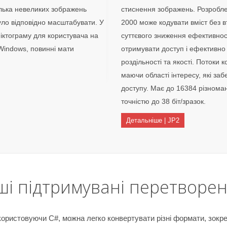
ілька невеликих зображень
стиснення зображень. Розробле
було відповідно масштабувати. У
2000 може кодувати вміст без вт
піктограму для користувача на
суттєвого зниження ефективнос
Windows, повинні мати
отримувати доступ і ефективно д
роздільності та якості. Потоки
маючи області інтересу, які за
доступу. Має до 16384 різноман
точністю до 38 біт/зразок.
Детальніше | JP2
ші підтримувані перетворе
ористовуючи C#, можна легко конвертувати різні формати, зокр