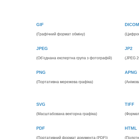
GIF
DICO
(Графічний формат обміну)
(Цифров
JPEG
JP2
(Об’єднана експертна група з фотографій)
(JPEG 2
PNG
APNG
(Портативна мережева графіка)
(Анімов
SVG
TIFF
(Масштабована векторна графіка)
(Формат
PDF
HTML
(Портативний формат документа (PDF))
(Полот