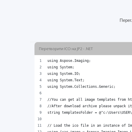
Перег
Перетворити ICO на JP2 - .NET