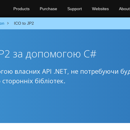
Products
Purchase
Support
Websites
About
ion
ICO to JP2
JP2 за допомогою C#
огою власних API .NET, не потребуючи бу
сторонніх бібліотек.