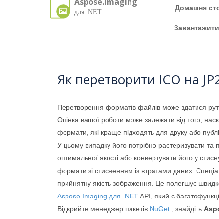
Aspose.Imaging
Домашня сто
для .NET
Завантажити
Як перетворити ICO на JP
Перетворення форматів файлів може здатися рути
Оцінка вашої роботи може залежати від того, нас
формати, які краще підходять для друку або публі
У цьому випадку його потрібно растеризувати та 
оптимальної якості або конвертувати його у стисн
формати зі стисненням із втратами даних. Спеці
прийнятну якість зображення. Це полегшує швидк
Aspose.Imaging для .NET
API, який є багатофункц
Відкрийте менеджер пакетів
NuGet
, знайдіть
Asp