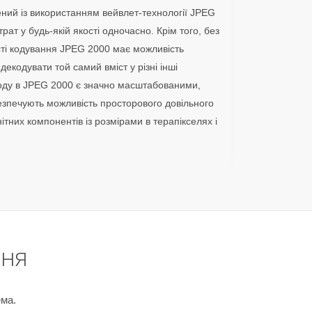
ний із використанням вейвлет-технології JPEG
рат у будь-якій якості одночасно. Крім того, без
ті кодування JPEG 2000 має можливість
екодувати той самий вміст у різні інші
 коду в JPEG 2000 є значно масштабованими,
безпечують можливість просторового довільного
ітних компонентів із розмірами в терапікселях і
ння
ема.