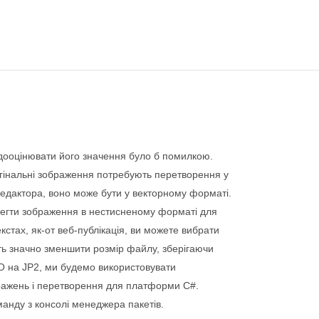
дооцінювати його значення було б помилкою.
ригінальні зображення потребують перетворення у
 редактора, воно може бути у векторному форматі.
ерегти зображення в нестисненому форматі для
стах, як-от веб-публікація, ви можете вибрати
ь значно зменшити розмір файлу, зберігаючи
O на JP2, ми будемо використовувати
бражень і перетворення для платформи C#.
манду з консолі менеджера пакетів.