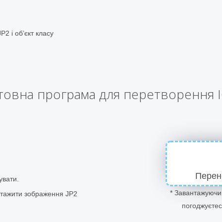
2 і об’єкт класу
овна програма для перетворення I
Перен
увати.
* Завантажуючи
нтажити зображення JP2
погоджуєте