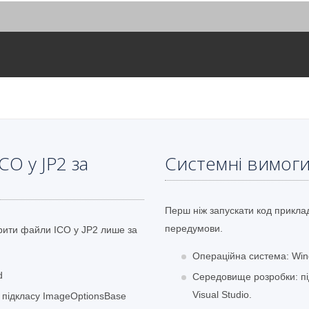
O у JP2 за
Системні вимог
Перш ніж запускати код приклад
передумови.
рити файли ICO у JP2 лише за
Операційна система: Win
d
Середовище розробки: під
Visual Studio.
о підкласу ImageOptionsBase