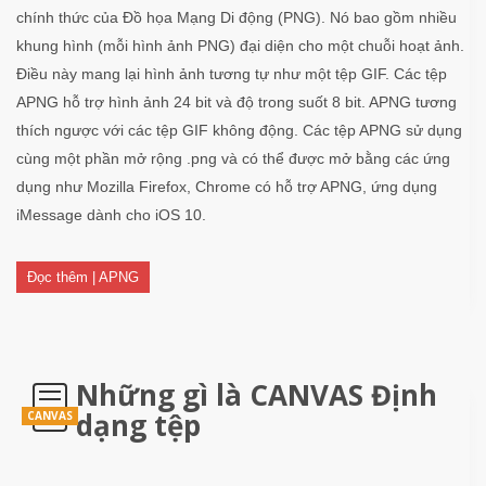
chính thức của Đồ họa Mạng Di động (PNG). Nó bao gồm nhiều
khung hình (mỗi hình ảnh PNG) đại diện cho một chuỗi hoạt ảnh.
Điều này mang lại hình ảnh tương tự như một tệp GIF. Các tệp
APNG hỗ trợ hình ảnh 24 bit và độ trong suốt 8 bit. APNG tương
thích ngược với các tệp GIF không động. Các tệp APNG sử dụng
cùng một phần mở rộng .png và có thể được mở bằng các ứng
dụng như Mozilla Firefox, Chrome có hỗ trợ APNG, ứng dụng
iMessage dành cho iOS 10.
Đọc thêm | APNG
Những gì là CANVAS Định
dạng tệp
CANVAS