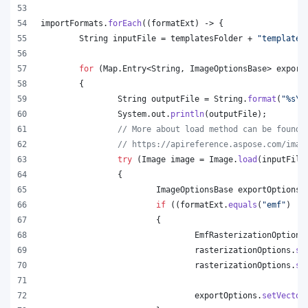
importFormats
.
forEach
((
formatExt
) -> {
String
inputFile
 = 
templatesFolder
 + 
"template.
for
 (
Map
.
Entry
<
String
, 
ImageOptionsBase
> 
export
	{
String
outputFile
 = 
String
.
format
(
"%s
\\
System
.
out
.
println
(
outputFile
);
// More about load method can be found 
// https://apireference.aspose.com/imag
try
 (
Image
image
 = 
Image
.
load
(
inputFile
		{
ImageOptionsBase
exportOptions
 
if
 ((
formatExt
.
equals
(
"emf"
) ||
			{
EmfRasterizationOptions
rasterizationOptions
.
se
rasterizationOptions
.
se
exportOptions
.
setVector