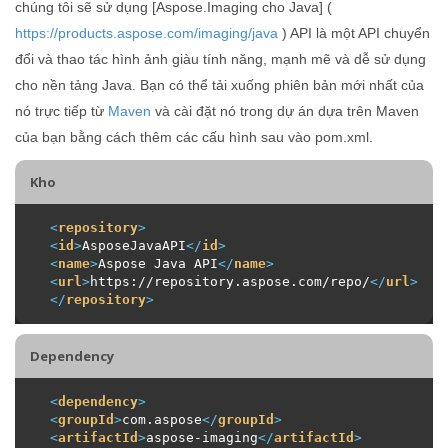
chúng tôi sẽ sử dụng [Aspose.Imaging cho Java] (
https://products.aspose.com/imaging/java
) API là một API chuyển
đổi và thao tác hình ảnh giàu tính năng, mạnh mẽ và dễ sử dụng
cho nền tảng Java. Bạn có thể tải xuống phiên bản mới nhất của
nó trực tiếp từ
Maven
và cài đặt nó trong dự án dựa trên Maven
của bạn bằng cách thêm các cấu hình sau vào pom.xml.
Kho
<
repository
>
<
id
>
AsposeJavaAPI
</
id
>
<
name
>
Aspose Java API
</
name
>
<
url
>
https://repository.aspose.com/repo/
</
url
>
</
repository
>
Dependency
<
dependency
>
<
groupId
>
com.aspose
</
groupId
>
<
artifactId
>
aspose-imaging
</
artifactId
>