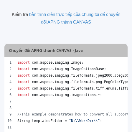
Kiểm tra
bản trình diễn trực tiếp của chúng tôi để chuyển
đổi APNG thành CANVAS
Chuyển đổi APNG thành CANVAS - Java
import
com
.
aspose
.
imaging
.
Image
;
import
com
.
aspose
.
imaging
.
ImageOptionsBase
;
import
com
.
aspose
.
imaging
.
fileformats
.
jpeg2000
.
Jpeg2000
import
com
.
aspose
.
imaging
.
fileformats
.
png
.
PngColorType
;
import
com
.
aspose
.
imaging
.
fileformats
.
tiff
.
enums
.
TiffEx
import
com
.
aspose
.
imaging
.
imageoptions
.*;
//This example demonstrates how to convert all supporte
String
templatesFolder
 = 
"D:
\\
WorkDir
\\
"
;