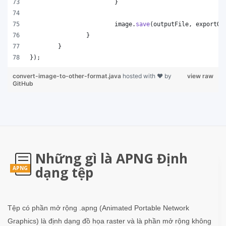
			}
image
.
save
(
outputFile
, 
exportOp
		}
	}
});
convert-image-to-other-format.java
hosted with ❤ by
view raw
GitHub
Những gì là APNG Định
dạng tệp
APNG
Tệp có phần mở rộng .apng (Animated Portable Network
Graphics) là định dạng đồ họa raster và là phần mở rộng không