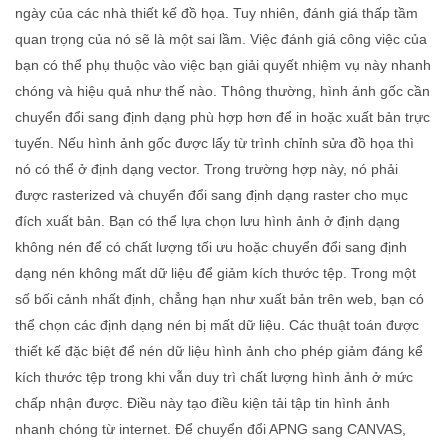
ngày của các nhà thiết kế đồ họa. Tuy nhiên, đánh giá thấp tầm
quan trọng của nó sẽ là một sai lầm. Việc đánh giá công việc của
bạn có thể phụ thuộc vào việc bạn giải quyết nhiệm vụ này nhanh
chóng và hiệu quả như thế nào. Thông thường, hình ảnh gốc cần
chuyển đổi sang định dạng phù hợp hơn để in hoặc xuất bản trực
tuyến. Nếu hình ảnh gốc được lấy từ trình chỉnh sửa đồ họa thì
nó có thể ở định dạng vector. Trong trường hợp này, nó phải
được rasterized và chuyển đổi sang định dạng raster cho mục
đích xuất bản. Bạn có thể lựa chọn lưu hình ảnh ở định dạng
không nén để có chất lượng tối ưu hoặc chuyển đổi sang định
dạng nén không mất dữ liệu để giảm kích thước tệp. Trong một
số bối cảnh nhất định, chẳng hạn như xuất bản trên web, bạn có
thể chọn các định dạng nén bị mất dữ liệu. Các thuật toán được
thiết kế đặc biệt để nén dữ liệu hình ảnh cho phép giảm đáng kể
kích thước tệp trong khi vẫn duy trì chất lượng hình ảnh ở mức
chấp nhận được. Điều này tạo điều kiện tải tập tin hình ảnh
nhanh chóng từ internet. Để chuyển đổi APNG sang CANVAS,