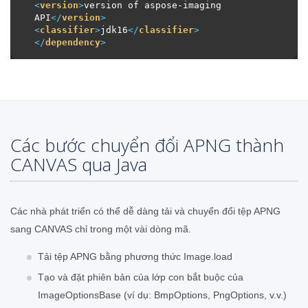
<
version
>
version of aspose-imaging 
API
</
version
>
<
classifier
>
jdk16
</
classifier
>
</
dependency
>
Các bước chuyển đổi APNG thành
CANVAS qua Java
Các nhà phát triển có thể dễ dàng tải và chuyển đổi tệp APNG
sang CANVAS chỉ trong một vài dòng mã.
Tải tệp APNG bằng phương thức Image.load
Tạo và đặt phiên bản của lớp con bắt buộc của
ImageOptionsBase (ví dụ: BmpOptions, PngOptions, v.v.)