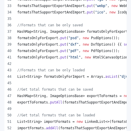
formatsThatSupportExportAndImport
.
put
(
"webp"
, 
new
WebPO
formatsThatSupportExportAndImport
.
put
(
"ico"
, 
new
IcoOpt
//Formats that can be only saved
HashMap
<
String
, 
ImageOptionsBase
> 
formatsOnlyForExport
 
formatsOnlyForExport
.
put
(
"psd"
, 
new
PsdOptions
());
formatsOnlyForExport
.
put
(
"dxf"
, 
new
DxfOptions
() {{ 
set
formatsOnlyForExport
.
put
(
"pdf"
, 
new
PdfOptions
());
formatsOnlyForExport
.
put
(
"html"
, 
new
Html5CanvasOptions
//Formats that can be only loaded
List
<
String
> 
formatsOnlyForImport
 = 
Arrays
.
asList
(
"djvu
//Get total formats that can be saved
HashMap
<
String
, 
ImageOptionsBase
> 
exportToFormats
 = 
new
exportToFormats
.
putAll
(
formatsThatSupportExportAndImpor
//Get total formats that can be loaded
List
<
String
> 
importFormats
 = 
new
LinkedList
<>(
formatsOn
importFormats
.
addAll
(
formatsThatSupportExportAndImport
.