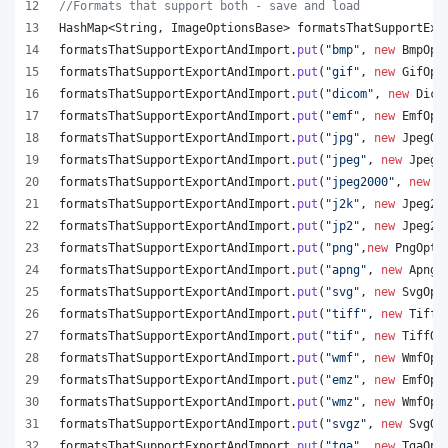
//Formats that support both - save and load
HashMap
<
String
, 
ImageOptionsBase
> 
formatsThatSupportExp
formatsThatSupportExportAndImport
.
put
(
"bmp"
, 
new
BmpOpt
formatsThatSupportExportAndImport
.
put
(
"gif"
, 
new
GifOpt
formatsThatSupportExportAndImport
.
put
(
"dicom"
, 
new
Dico
formatsThatSupportExportAndImport
.
put
(
"emf"
, 
new
EmfOpt
formatsThatSupportExportAndImport
.
put
(
"jpg"
, 
new
JpegOp
formatsThatSupportExportAndImport
.
put
(
"jpeg"
, 
new
JpegO
formatsThatSupportExportAndImport
.
put
(
"jpeg2000"
, 
new
J
formatsThatSupportExportAndImport
.
put
(
"j2k"
, 
new
Jpeg20
formatsThatSupportExportAndImport
.
put
(
"jp2"
, 
new
Jpeg20
formatsThatSupportExportAndImport
.
put
(
"png"
,
new
PngOpti
formatsThatSupportExportAndImport
.
put
(
"apng"
, 
new
ApngO
formatsThatSupportExportAndImport
.
put
(
"svg"
, 
new
SvgOpt
formatsThatSupportExportAndImport
.
put
(
"tiff"
, 
new
TiffO
formatsThatSupportExportAndImport
.
put
(
"tif"
, 
new
TiffOp
formatsThatSupportExportAndImport
.
put
(
"wmf"
, 
new
WmfOpt
formatsThatSupportExportAndImport
.
put
(
"emz"
, 
new
EmfOpt
formatsThatSupportExportAndImport
.
put
(
"wmz"
, 
new
WmfOpt
formatsThatSupportExportAndImport
.
put
(
"svgz"
, 
new
SvgOp
formatsThatSupportExportAndImport
.
put
(
"tga"
, 
new
TgaOpt