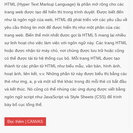
HTML (Hyper Text Markup Language) là phần mở rộng cho các
trang web được tạo để hiển thị trong trình duyệt. Được biết đến
như là ngôn ngữ của web, HTML đã phát triển với các yêu cầu về
yêu cầu thông tin mới để được hiển thị như một phần của các
trang web. Biến thể mới nhất được gọi là HTML 5 mang lại nhiều
sự linh hoạt cho việc làm việc với ngôn ngữ này. Các trang HTML
hoặc được nhận từ máy chủ, nơi chúng được lưu trữ hoặc cũng
có thể được tải từ hệ thống cục bộ. Mỗi trang HTML được tạo
thành từ các phần tử HTML như biểu mẫu, văn bản, hình ảnh,
hoạt ảnh, liên kết, v.v. Những phần tử này được biểu thị bằng các
thẻ như img, a, p và một số thẻ khác trong đó mỗi thẻ có bắt đầu
và kết thúc. Nó cũng có thể nhúng các ứng dụng được viết bằng
ngôn ngữ script như JavaScript và Style Sheets (CSS) để trình
bày bố cục tổng thể.
Đọc thêm | CANVAS